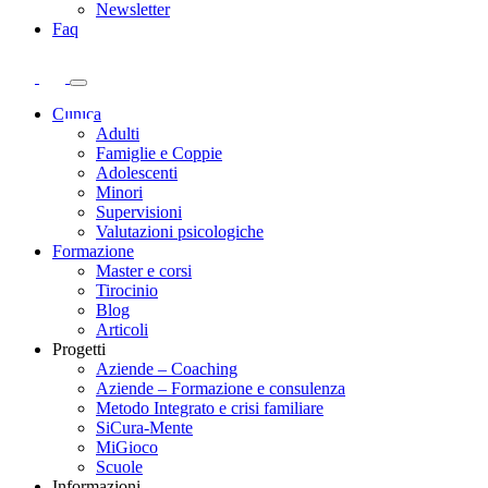
Newsletter
Faq
Clinica
Adulti
Famiglie e Coppie
Adolescenti
Minori
Supervisioni
Valutazioni psicologiche
Formazione
Master e corsi
Tirocinio
Blog
Articoli
Progetti
Aziende – Coaching
Aziende – Formazione e consulenza
Metodo Integrato e crisi familiare
SiCura-Mente
MiGioco
Scuole
Informazioni