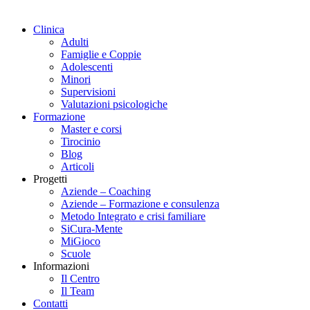
Clinica
Adulti
Famiglie e Coppie
Adolescenti
Minori
Supervisioni
Valutazioni psicologiche
Formazione
Master e corsi
Tirocinio
Blog
Articoli
Progetti
Aziende – Coaching
Aziende – Formazione e consulenza
Metodo Integrato e crisi familiare
SiCura-Mente
MiGioco
Scuole
Informazioni
Il Centro
Il Team
Contatti