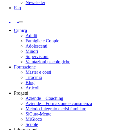
Newsletter
Faq
Clinica
Adulti
Famiglie e Coppie
Adolescenti
Minori
Supervisioni
Valutazioni psicologiche
Formazione
Master e corsi
Tirocinio
Blog
Articoli
Progetti
Aziende – Coaching
Aziende – Formazione e consulenza
Metodo Integrato e crisi familiare
SiCura-Mente
MiGioco
Scuole
Informazioni