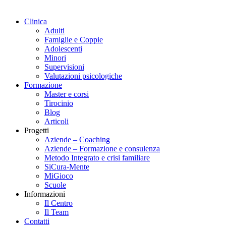
Clinica
Adulti
Famiglie e Coppie
Adolescenti
Minori
Supervisioni
Valutazioni psicologiche
Formazione
Master e corsi
Tirocinio
Blog
Articoli
Progetti
Aziende – Coaching
Aziende – Formazione e consulenza
Metodo Integrato e crisi familiare
SiCura-Mente
MiGioco
Scuole
Informazioni
Il Centro
Il Team
Contatti