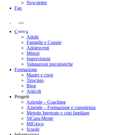
Newsletter
Faq
Clinica
Adulti
Famiglie e Coppie
Adolescenti
Minori
Supervisioni
Valutazioni psicologiche
Formazione
Master e corsi
Tirocinio
Blog
Articoli
Progetti
Aziende – Coaching
Aziende – Formazione e consulenza
Metodo Integrato e crisi familiare
SiCura-Mente
MiGioco
Scuole
Informazioni