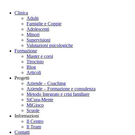
Clinica
Adulti
Famiglie e Coppie
Adolescenti
Minori
Supervisioni
Valutazioni psicologiche
Formazione
Master e corsi
Tirocinio
Blog
Articoli
Progetti
Aziende – Coaching
Aziende – Formazione e consulenza
Metodo Integrato e crisi familiare
SiCura-Mente
MiGioco
Scuole
Informazioni
Il Centro
Il Team
Contatti