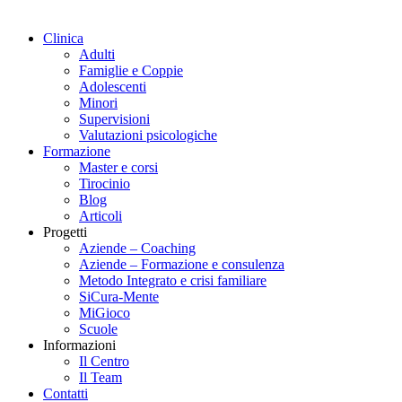
Clinica
Adulti
Famiglie e Coppie
Adolescenti
Minori
Supervisioni
Valutazioni psicologiche
Formazione
Master e corsi
Tirocinio
Blog
Articoli
Progetti
Aziende – Coaching
Aziende – Formazione e consulenza
Metodo Integrato e crisi familiare
SiCura-Mente
MiGioco
Scuole
Informazioni
Il Centro
Il Team
Contatti