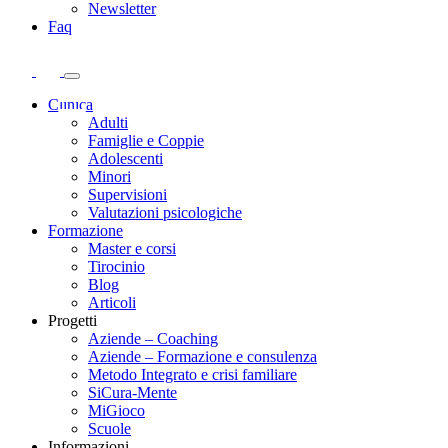
Newsletter
Faq
Clinica
Adulti
Famiglie e Coppie
Adolescenti
Minori
Supervisioni
Valutazioni psicologiche
Formazione
Master e corsi
Tirocinio
Blog
Articoli
Progetti
Aziende – Coaching
Aziende – Formazione e consulenza
Metodo Integrato e crisi familiare
SiCura-Mente
MiGioco
Scuole
Informazioni