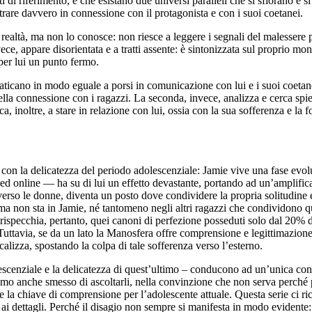
 di riferimento, è che esistano due universi paralleli che si sfiorano e 
entrare davvero in connessione con il protagonista e con i suoi coetanei.
 realtà, ma non lo conosce: non riesce a leggere i segnali del malessere 
, appare disorientata e a tratti assente: è sintonizzata sul proprio mond
per lui un punto fermo.
faticano in modo eguale a porsi in comunicazione con lui e i suoi coetan
lla connessione con i ragazzi. La seconda, invece, analizza e cerca spi
, inoltre, a stare in relazione con lui, ossia con la sua sofferenza e la
con la delicatezza del periodo adolescenziale: Jamie vive una fase evolut
ed online — ha su di lui un effetto devastante, portando ad un’amplifica
 verso le donne, diventa un posto dove condividere la propria solitudine 
ema non sta in Jamie, né tantomeno negli altri ragazzi che condividono q
 rispecchia, pertanto, quei canoni di perfezione posseduti solo dal 20%
uttavia, se da un lato la Manosfera offre comprensione e legittimazione, 
lizza, spostando la colpa di tale sofferenza verso l’esterno.
lescenziale e la delicatezza di quest’ultimo – conducono ad un’unica con
o anche smesso di ascoltarli, nella convinzione che non serva perché po
re la chiave di comprensione per l’adolescente attuale. Questa serie ci 
ai dettagli. Perché il disagio non sempre si manifesta in modo evidente: 