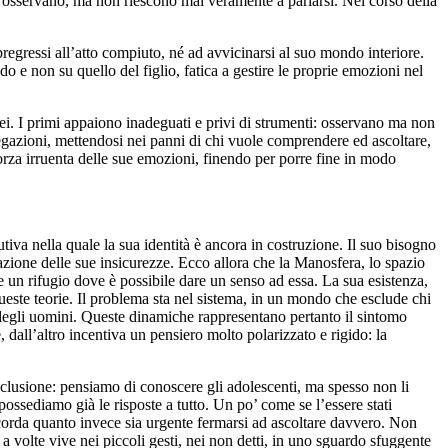
si osservano, ma non riescono mai veramente a parlarsi. Nel corso della
pregressi all’atto compiuto, né ad avvicinarsi al suo mondo interiore.
o e non su quello del figlio, fatica a gestire le proprie emozioni nel
ei. I primi appaiono inadeguati e privi di strumenti: osservano ma non
egazioni, mettendosi nei panni di chi vuole comprendere ed ascoltare,
 forza irruenta delle sue emozioni, finendo per porre fine in modo
iva nella quale la sua identità è ancora in costruzione. Il suo bisogno
zione delle sue insicurezze. Ecco allora che la Manosfera, lo spazio
e un rifugio dove è possibile dare un senso ad essa. La sua esistenza,
ueste teorie. Il problema sta nel sistema, in un mondo che esclude chi
 degli uomini. Queste dinamiche rappresentano pertanto il sintomo
dall’altro incentiva un pensiero molto polarizzato e rigido: la
clusione: pensiamo di conoscere gli adolescenti, ma spesso non li
ssediamo già le risposte a tutto. Un po’ come se l’essere stati
ricorda quanto invece sia urgente fermarsi ad ascoltare davvero. Non
a volte vive nei piccoli gesti, nei non detti, in uno sguardo sfuggente