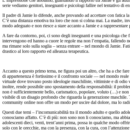
L’impressione che abbiamo, guardando il rapporto tra Jamie e gli adulti
serie vediamo genitori, insegnanti e psicologi fallire nel tentativo di 
Il padre di Jamie lo difende, anche provando ad accettare con fatica la
C’è una distanza emotiva tra loro che non si colma mai. La madre, invece
modo adeguato e non riesce a stare accanto a Jamie e a rappresentare 
A fare da contorno, poi, ci sono degli insegnanti e una psicologa che 
intervengono ed hanno a cuore le regole ma non l’empatia, fallendo ne
ma rimane solo sulla soglia – senza entrare – nel mondo di Jamie. Fatica
drastico al loro rapporto ed alleanza terapeutica.
Accanto a questo primo tema, ne figura poi un altro, che ha a che fare 
di appartenenza è fortissimo e il confronto sociale — nel mondo reale 
virtuale dove trovano posto ideologie maschiliste, vittimiste e di odio
inoltre, rende possibile uno spostamento della responsabilità: il probl
non è sufficientemente bello, carismatico, popolare, voluto (…) e non
visibile di un disagio profondo che riguarda la generazione maschile. T
community online non offre un modo per uscire dal dolore, ma lo radica
Questi due temi – l’incomunicabilità tra il mondo adulto e quello ado
conosciamo affatto. C’è di più: non sono non li conosciamo, ma abbiam
adolescenti dieci, venti, trent’anni prima, possa in qualche modo offri
solo con le orecchie, ma con la presenza, con la cura, con l’attenzione 