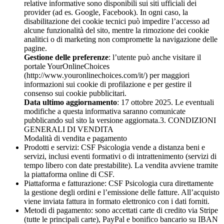
relative informative sono disponibili sui siti ufficiali dei
provider (ad es. Google, Facebook). In ogni caso, la
disabilitazione dei cookie tecnici può impedire l’accesso ad
alcune funzionalità del sito, mentre la rimozione dei cookie
analitici o di marketing non compromette la navigazione delle
pagine.
Gestione delle preferenze
: l’utente può anche visitare il
portale YourOnlineChoices
(http://www.youronlinechoices.com/it/) per maggiori
informazioni sui cookie di profilazione e per gestire il
consenso sui cookie pubblicitari.
Data ultimo aggiornamento
: 17 ottobre 2025. Le eventuali
modifiche a questa informativa saranno comunicate
pubblicando sul sito la versione aggiornata.3. CONDIZIONI
GENERALI DI VENDITA
Modalità di vendita e pagamento
Prodotti e servizi: CSF Psicologia vende a distanza beni e
servizi, inclusi eventi formativi o di intrattenimento (servizi di
tempo libero con date prestabilite). La vendita avviene tramite
la piattaforma online di CSF.
Piattaforma e fatturazione: CSF Psicologia cura direttamente
la gestione degli ordini e l’emissione delle fatture. All’acquisto
viene inviata fattura in formato elettronico con i dati forniti.
Metodi di pagamento: sono accettati carte di credito via Stripe
(tutte le principali carte), PayPal e bonifico bancario su IBAN