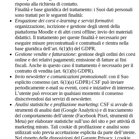
risposta alla richiesta di contatto.
Finalità e base giuridica del trattamento: i Suoi dati personali
sono trattati per le seguenti finalità:
Erogazione dei corsi e-learning e servizi formativi
:
organizzazione, iscrizione e gestione degli utenti della
piattaforma Moodle e di altri corsi offline; invio dei materiali
didattici. Il trattamento per queste finalità è necessario per
eseguire misure precontrattuali e contrattuali e rientra nella
base giuridica dell’art. 6(1)(b) del GDPR.
Gestione vendite e fatturazione
: gestione degli ordini dei corsi
online e dei relativi pagamenti; emissione di fatture ai fini
fiscali. Anche in questo caso il trattamento è necessario per il
contratto di vendita (art. 6(1)(b) GDPR).
Invio newsletter e comunicazioni promozionali
: con il Suo
esplicito consenso (art. 6(1)(a) GDPR) CSF può inviare
periodicamente e-mail su eventi, corsi e iniziative di interesse.
L’utente può revocare in qualsiasi momento il consenso
disiscrivendosi dai servizi di newsletter.
Analisi statistiche e profilazione marketing
: CSF si avvale di
strumenti di analisi dati (Google Analytics) e di tracciamento
del comportamento dell’utente (Facebook Pixel, strumenti di
Meta) per elaborare statistiche sull’uso del sito e per attività di
marketing mirato. Tali cookie di profilazione e analisi sono
utilizzati solo previa accettazione esplicita da parte dell’utente.
Nel rispetto delle disposizioni del Garante Privacy, i cookie