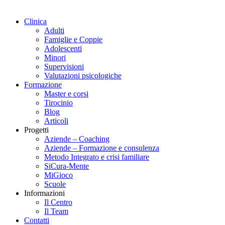
Clinica
Adulti
Famiglie e Coppie
Adolescenti
Minori
Supervisioni
Valutazioni psicologiche
Formazione
Master e corsi
Tirocinio
Blog
Articoli
Progetti
Aziende – Coaching
Aziende – Formazione e consulenza
Metodo Integrato e crisi familiare
SiCura-Mente
MiGioco
Scuole
Informazioni
Il Centro
Il Team
Contatti