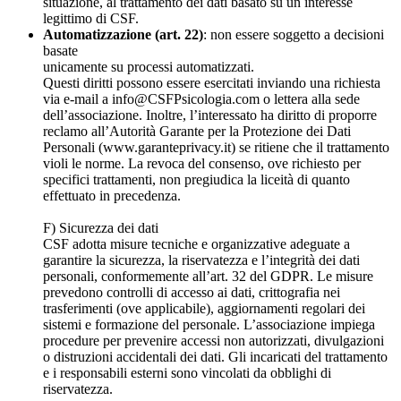
situazione, al trattamento dei dati basato su un interesse
legittimo di CSF.
Automatizzazione (art. 22)
: non essere soggetto a decisioni
basate
unicamente su processi automatizzati.
Questi diritti possono essere esercitati inviando una richiesta
via e-mail a info@CSFPsicologia.com o lettera alla sede
dell’associazione. Inoltre, l’interessato ha diritto di proporre
reclamo all’Autorità Garante per la Protezione dei Dati
Personali (www.garanteprivacy.it) se ritiene che il trattamento
violi le norme. La revoca del consenso, ove richiesto per
specifici trattamenti, non pregiudica la liceità di quanto
effettuato in precedenza.
F) Sicurezza dei dati
CSF adotta misure tecniche e organizzative adeguate a
garantire la sicurezza, la riservatezza e l’integrità dei dati
personali, conformemente all’art. 32 del GDPR. Le misure
prevedono controlli di accesso ai dati, crittografia nei
trasferimenti (ove applicabile), aggiornamenti regolari dei
sistemi e formazione del personale. L’associazione impiega
procedure per prevenire accessi non autorizzati, divulgazioni
o distruzioni accidentali dei dati. Gli incaricati del trattamento
e i responsabili esterni sono vincolati da obblighi di
riservatezza.