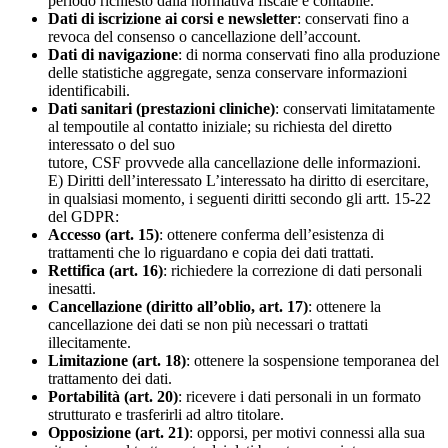
periodo richiesto dalla normativa fiscale e contabile.
Dati di iscrizione ai corsi e newsletter
: conservati fino a
revoca del consenso o cancellazione dell’account.
Dati di navigazione
: di norma conservati fino alla produzione
delle statistiche aggregate, senza conservare informazioni
identificabili.
Dati sanitari (prestazioni cliniche)
: conservati limitatamente
al tempoutile al contatto iniziale; su richiesta del diretto
interessato o del suo
tutore, CSF provvede alla cancellazione delle informazioni.
E) Diritti dell’interessato L’interessato ha diritto di esercitare,
in qualsiasi momento, i seguenti diritti secondo gli artt. 15-22
del GDPR:
Accesso (art. 15)
: ottenere conferma dell’esistenza di
trattamenti che lo riguardano e copia dei dati trattati.
Rettifica (art. 16)
: richiedere la correzione di dati personali
inesatti.
Cancellazione (diritto all’oblio, art. 17)
: ottenere la
cancellazione dei dati se non più necessari o trattati
illecitamente.
Limitazione (art. 18)
: ottenere la sospensione temporanea del
trattamento dei dati.
Portabilità (art. 20)
: ricevere i dati personali in un formato
strutturato e trasferirli ad altro titolare.
Opposizione (art. 21)
: opporsi, per motivi connessi alla sua