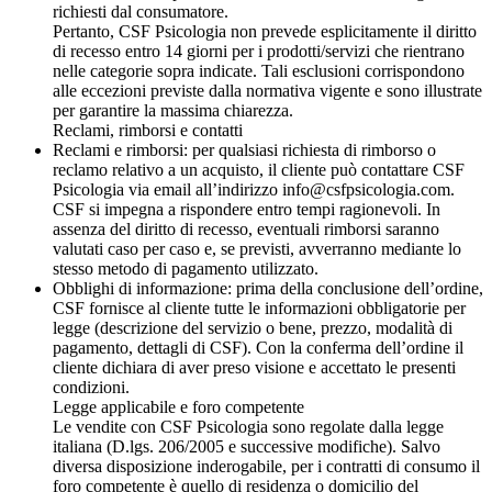
richiesti dal consumatore.
Pertanto, CSF Psicologia non prevede esplicitamente il diritto
di recesso entro 14 giorni per i prodotti/servizi che rientrano
nelle categorie sopra indicate. Tali esclusioni corrispondono
alle eccezioni previste dalla normativa vigente e sono illustrate
per garantire la massima chiarezza.
Reclami, rimborsi e contatti
Reclami e rimborsi: per qualsiasi richiesta di rimborso o
reclamo relativo a un acquisto, il cliente può contattare CSF
Psicologia via email all’indirizzo info@csfpsicologia.com.
CSF si impegna a rispondere entro tempi ragionevoli. In
assenza del diritto di recesso, eventuali rimborsi saranno
valutati caso per caso e, se previsti, avverranno mediante lo
stesso metodo di pagamento utilizzato.
Obblighi di informazione: prima della conclusione dell’ordine,
CSF fornisce al cliente tutte le informazioni obbligatorie per
legge (descrizione del servizio o bene, prezzo, modalità di
pagamento, dettagli di CSF). Con la conferma dell’ordine il
cliente dichiara di aver preso visione e accettato le presenti
condizioni.
Legge applicabile e foro competente
Le vendite con CSF Psicologia sono regolate dalla legge
italiana (D.lgs. 206/2005 e successive modifiche). Salvo
diversa disposizione inderogabile, per i contratti di consumo il
foro competente è quello di residenza o domicilio del