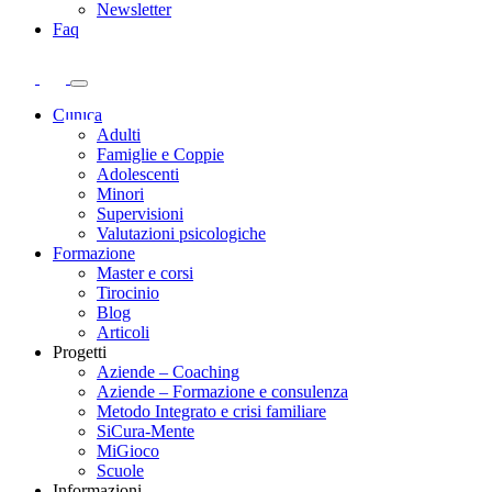
Newsletter
Faq
Clinica
Adulti
Famiglie e Coppie
Adolescenti
Minori
Supervisioni
Valutazioni psicologiche
Formazione
Master e corsi
Tirocinio
Blog
Articoli
Progetti
Aziende – Coaching
Aziende – Formazione e consulenza
Metodo Integrato e crisi familiare
SiCura-Mente
MiGioco
Scuole
Informazioni