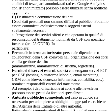
analitici di terze parti anonimizzati (ad es. Google Analytics
con IP anonimizzato) possono essere utilizzati senza notifiche
aggiuntive.
B) Destinatari e comunicazione dei dati
I Suoi dati personali non saranno diffusi al pubblico. Potranno
essere comunicati esclusivamente a soggetti esterni
strettamente necessari
all’erogazione dei servizi offerti e che operano in qualità di
responsabili del trattamento, nominati da CSF con specifico
incarico (art. 28 GDPR). In
particolare:
Personale interno autorizzato
: personale dipendente o
collaboratori della CSF coinvolti nell’organizzazione dei corsi
e nella gestione del sito
(amministrativi, amministratori di sistema, segreteria).
Fornitori di servizi esterni
: società che erogano servizi ICT
per CSF (hosting, piattaforma Moodle, email marketing,
CRM come Brevo, sicurezza informatica, contabilità, ecc.),
nominati responsabili esterni del trattamento.
Ad esempio, i dati di iscrizione ai corsi e alle newsletter
possono essere gestiti da fornitori specializzati.
Autorità pubbliche competenti
: nel caso in cui ciò sia
necessario per adempiere a obblighi di legge (ad es. richieste
dell’Agenzia delle Entrate o di altre autorità).
Fatte salve le comunicazioni di legge, i Suoi dati non saranno