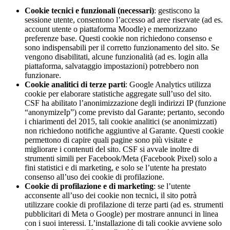
Cookie tecnici e funzionali (necessari)
: gestiscono la
sessione utente, consentono l’accesso ad aree riservate (ad es.
account utente o piattaforma Moodle) e memorizzano
preferenze base. Questi cookie non richiedono consenso e
sono indispensabili per il corretto funzionamento del sito. Se
vengono disabilitati, alcune funzionalità (ad es. login alla
piattaforma, salvataggio impostazioni) potrebbero non
funzionare.
Cookie analitici di terze parti
: Google Analytics utilizza
cookie per elaborare statistiche aggregate sull’uso del sito.
CSF ha abilitato l’anonimizzazione degli indirizzi IP (funzione
“anonymizeIp”) come previsto dal Garante; pertanto, secondo
i chiarimenti del 2015, tali cookie analitici (se anonimizzati)
non richiedono notifiche aggiuntive al Garante. Questi cookie
permettono di capire quali pagine sono più visitate e
migliorare i contenuti del sito. CSF si avvale inoltre di
strumenti simili per Facebook/Meta (Facebook Pixel) solo a
fini statistici e di marketing, e solo se l’utente ha prestato
consenso all’uso dei cookie di profilazione.
Cookie di profilazione e di marketing
: se l’utente
acconsente all’uso dei cookie non tecnici, il sito potrà
utilizzare cookie di profilazione di terze parti (ad es. strumenti
pubblicitari di Meta o Google) per mostrare annunci in linea
con i suoi interessi. L’installazione di tali cookie avviene solo