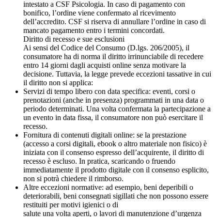
intestato a CSF Psicologia. In caso di pagamento con
bonifico, l’ordine viene confermato al ricevimento
dell’accredito. CSF si riserva di annullare l’ordine in caso di
mancato pagamento entro i termini concordati.
Diritto di recesso e sue esclusioni
Ai sensi del Codice del Consumo (D.lgs. 206/2005), il
consumatore ha di norma il diritto irrinunciabile di recedere
entro 14 giorni dagli acquisti online senza motivare la
decisione. Tuttavia, la legge prevede eccezioni tassative in cui
il diritto non si applica:
Servizi di tempo libero con data specifica: eventi, corsi o
prenotazioni (anche in presenza) programmati in una data o
periodo determinati. Una volta confermata la partecipazione a
un evento in data fissa, il consumatore non può esercitare il
recesso.
Fornitura di contenuti digitali online: se la prestazione
(accesso a corsi digitali, ebook o altro materiale non fisico) è
iniziata con il consenso espresso dell’acquirente, il diritto di
recesso è escluso. In pratica, scaricando o fruendo
immediatamente il prodotto digitale con il consenso esplicito,
non si potrà chiedere il rimborso.
Altre eccezioni normative: ad esempio, beni deperibili o
deteriorabili, beni consegnati sigillati che non possono essere
restituiti per motivi igienici o di
salute una volta aperti, o lavori di manutenzione d’urgenza