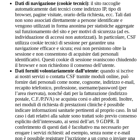
Dati di navigazione (cookie tecnici)
: il sito raccoglie
automaticamente dati tecnici come indirizzo IP, tipo di
browser, pagine visitate, orario della richiesta, ecc. Tali dati
non sono associati direttamente a persone identificate e
vengono utilizzati in forma anonima per statistiche aggregate
sul funzionamento del sito e per motivi di sicurezza (ad es.
individuazione di accessi non autorizzati). In particolare, CSF
utilizza cookie tecnici di sessione per garantire una
navigazione efficace e sicura; essi non persistono oltre la
sessione e non consentono di acquisire dati personali
identificativi. Questi cookie di sessione svaniscono chiudendo
il browser e non richiedono il consenso dell’utente.
Dati forniti volontariamente dall’utente
: quando si iscrive
ai nostri servizi o contatta CSF tramite moduli online, può
fornire dati personali come nome, cognome, indirizzo e-mail,
recapito telefonico, professione, username/password (per
l’area riservata), nonché dati per la fatturazione (indirizzo
postale, C.F./P.IVA) se acquista corsi o altri prodotti. Inoltre,
nei moduli di richiesta di prestazioni cliniche è possibile
indicare informazioni sanitarie pertinenti al proprio caso. In tal
caso i dati relativi alla salute sono trattati solo previo consenso
esplicito dell’interessato, ai sensi dell’art. 9 GDPR. Il
conferimento di questi dati è facoltativo ma necessario per
erogare i servizi richiesti: ad esempio, senza nome e e-mail
non è possibile registrare l’iscrizione a un corso o inviare una