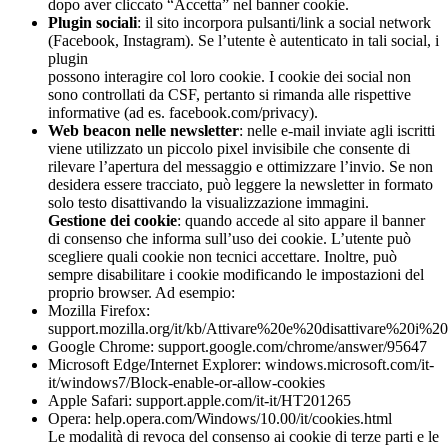
dopo aver cliccato “Accetta” nel banner cookie.
Plugin sociali
: il sito incorpora pulsanti/link a social network
(Facebook, Instagram). Se l’utente è autenticato in tali social, i
plugin
possono interagire col loro cookie. I cookie dei social non
sono controllati da CSF, pertanto si rimanda alle rispettive
informative (ad es. facebook.com/privacy).
Web beacon nelle newsletter
: nelle e-mail inviate agli iscritti
viene utilizzato un piccolo pixel invisibile che consente di
rilevare l’apertura del messaggio e ottimizzare l’invio. Se non
desidera essere tracciato, può leggere la newsletter in formato
solo testo disattivando la visualizzazione immagini.
Gestione dei cookie
: quando accede al sito appare il banner
di consenso che informa sull’uso dei cookie. L’utente può
scegliere quali cookie non tecnici accettare. Inoltre, può
sempre disabilitare i cookie modificando le impostazioni del
proprio browser. Ad esempio:
Mozilla Firefox:
support.mozilla.org/it/kb/Attivare%20e%20disattivare%20i%2
Google Chrome: support.google.com/chrome/answer/95647
Microsoft Edge/Internet Explorer: windows.microsoft.com/it-
it/windows7/Block-enable-or-allow-cookies
Apple Safari: support.apple.com/it-it/HT201265
Opera: help.opera.com/Windows/10.00/it/cookies.html
Le modalità di revoca del consenso ai cookie di terze parti e le