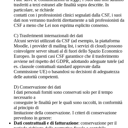
trasferiti a terzi estranei alle finalità sopra descritte. In
particolare, se richiede
contatti con i professionisti clinici segnalati dalla CSF, i suoi
dati non verranno trasferiti direttamente a tali professionisti da
CSF a meno che Lei non esprima esplicito consenso.
C) Trasferimenti internazionali dei dati
Alcuni servizi utilizzati da CSF (ad esempio, la piattaforma
Moodle, i provider di mailing list, i servizi di cloud) possono
coinvolgere server situati al di fuori dello Spazio Economico
Europeo. In questi casi CSF garantisce che il trasferimento
avviene nel rispetto del GDPR, adottando adeguate tutele (ad
es. clausole contrattuali standard approvate dalla
Commissione UE) o basandosi su decisioni di adeguatezza
delle autorità competenti.
D) Conservazione dei dati
I dati personali forniti sono conservati solo per il tempo
necessario a
conseguire le finalità per le quali sono raccolti, in conformità
al principio di
limitazione della conservazione. I criteri di conservazione
prevedono in genere:
Dati contrattuali e di fatturazione
: conservazione per il