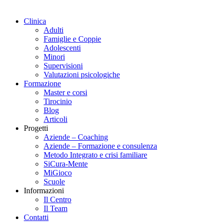
Clinica
Adulti
Famiglie e Coppie
Adolescenti
Minori
Supervisioni
Valutazioni psicologiche
Formazione
Master e corsi
Tirocinio
Blog
Articoli
Progetti
Aziende – Coaching
Aziende – Formazione e consulenza
Metodo Integrato e crisi familiare
SiCura-Mente
MiGioco
Scuole
Informazioni
Il Centro
Il Team
Contatti