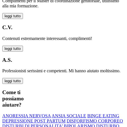
Complimenti per il Master di coordinazione genitoriale, utilissimo
alla mia formazione.
leggi tutto
C.V.
Contenuti estremamente interessanti, complimenti!
leggi tutto
A.S.
Professionisti serissimi e competenti. Mi hanno aiutato moltissimo.
leggi tutto
Come ti
possiamo
aiutare?
ANORESSIA NERVOSA
ANSIA SOCIALE
BINGE EATING
DEPRESSIONE POST PARTUM
DISFORFISMO CORPOREO
DISTURBI DI PERSONALITA’
BIPOLARISMO
DISTURBO