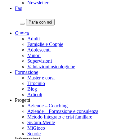
Newsletter
Faq
Parla con noi
Clinica
Adulti
Famiglie e Coppie
Adolescenti
Minori
Supervisioni
Valutazioni psicologiche
Formazione
Master e corsi
Tirocinio
Blog
Articoli
Progetti
Aziende – Coaching
Aziende – Formazione e consulenza
Metodo Integrato e crisi familiare
SiCura-Mente
MiGioco
Scuole