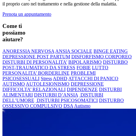
il proprio caro nel trattamento e nella gestione della malattia.
Prenota un appuntamento
Come ti
possiamo
aiutare?
ANORESSIA NERVOSA
ANSIA SOCIALE
BINGE EATING
DEPRESSIONE POST PARTUM
DISFORFISMO CORPOREO
DISTURBI DI PERSONALITA’
BIPOLARISMO
DISTURBO
POST-TRAUMATICO DA STRESS
FOBIE
LUTTO
PERSONALITA’ BORDERLINE
PROBLEMI
PSICOSESSUALI
Stress
ADHD
ATTACCHI DI PANICO
AUTISMO
AUTOLESIONISMO
DEPRESSIONE
DIFFICOLTA’ RELAZIONALI
DIPENDENZE
DISTURBI
ALIMENTARI
DISTURBI D’ANSIA
DISTURBI
DELL’UMORE
DISTURBI PSICOSOMATICI
DISTURBO
OSSESSIVO COMPULSIVO
DSA
Autismo