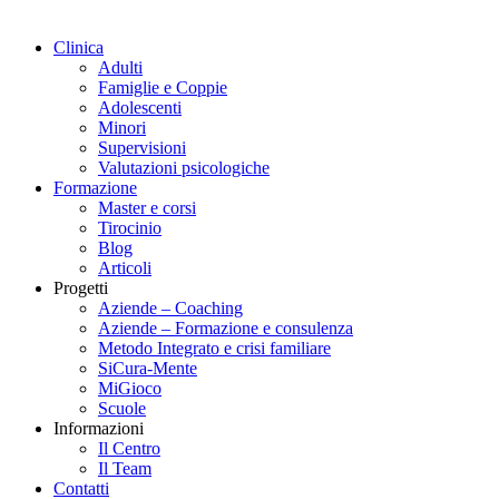
Clinica
Adulti
Famiglie e Coppie
Adolescenti
Minori
Supervisioni
Valutazioni psicologiche
Formazione
Master e corsi
Tirocinio
Blog
Articoli
Progetti
Aziende – Coaching
Aziende – Formazione e consulenza
Metodo Integrato e crisi familiare
SiCura-Mente
MiGioco
Scuole
Informazioni
Il Centro
Il Team
Contatti