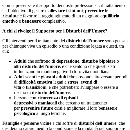
Con la presenza e il supporto dei nostri professionisti, il trattamento
ha l’obiettivo di gestire e
alleviare i sintomi
,
prevenire le
ricadute
e favorire il raggiungimento di un maggiore
equilibrio
emotivo
e
benessere
complessivo.
A chi si rivolge il Supporto per i Disturbi dell’Umore?
Gli interventi per il trattamento dei
disturbi dell’umore
sono pensati
per chiunque viva un episodio o una condizione legata a questi, tra
cui:
Adulti
che soffrono di
depressione
,
disturbo bipolare
o
altri
disturbi dell’umore
, e che sentono che questi stati
influenzano in modo negativo la loro vita quotidiana.
Adolescenti
e
giovani adulti
che possono attraversare periodi
di
difficoltà emotiva
legati a
stress
,
eventi di
vita
o
transizioni
, e che potrebbero sviluppare o essere a
rischio di
disturbi dell’umore
.
Persone con
ricorrenza di episodi
depressivi
o
maniacali
che cercano un trattamento
per
prevenire future crisi
e migliorare il loro
benessere
psicologico
a lungo termine.
Famiglie
e
persone vicine
a chi soffre di
disturbi dell’umore
, che
desiderano capire meglio la condizione e la modalità per supportare