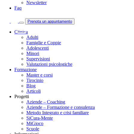
Newsletter
Faq
Prenota un appuntamento
Clinica
Adulti
Famiglie e Coppie
Adolescenti
Minori
Supervisioni
Valutazioni psicologiche
Formazione
Master e corsi
Tirocinio
Blog
Articoli
Progetti
Aziende – Coaching
Aziende – Formazione e consulenza
Metodo Integrato e crisi familiare
SiCura-Mente
MiGioco
Scuole