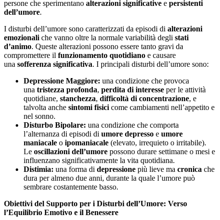
persone che sperimentano
alterazioni significative
e
persistenti
dell’umore
.
I disturbi dell’umore sono caratterizzati da episodi di
alterazioni
emozionali
che vanno oltre la normale variabilità degli
stati
d’animo
. Queste alterazioni possono essere tanto gravi da
compromettere il
funzionamento quotidiano
e causare
una
sofferenza significativa
. I principali disturbi
dell’umore sono:
Depressione Maggiore:
una condizione che provoca
una
tristezza profonda
,
perdita di interesse
per le attività
quotidiane,
stanchezza
,
difficoltà di concentrazione
, e
talvolta anche
sintomi fisici
come cambiamenti nell’appetito e
nel sonno.
Disturbo Bipolare:
una condizione che comporta
l’alternanza di episodi di
umore depresso
e
umore
maniacale
o
ipomaniacale
(elevato, irrequieto o irritabile).
Le
oscillazioni dell’umore
possono durare settimane o mesi e
influenzano significativamente la vita quotidiana.
Distimia:
una forma di
depressione
più lieve ma
cronica
che
dura per almeno due anni, durante la quale l’umore può
sembrare costantemente basso.
Obiettivi del Supporto per i Disturbi dell’Umore: Verso
l’Equilibrio Emotivo e il Benessere