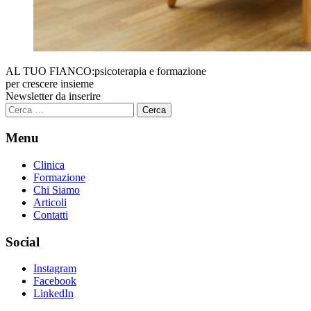
AL TUO FIANCO:
psicoterapia e formazione
per crescere insieme
Newsletter da inserire
Ricerca
per:
Menu
Clinica
Formazione
Chi Siamo
Articoli
Contatti
Social
Instagram
Facebook
LinkedIn