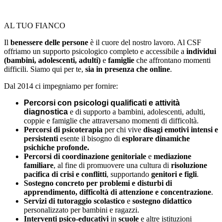
AL TUO FIANCO
Il
benessere delle persone
è il cuore del nostro lavoro. Al CSF
offriamo un supporto psicologico completo e accessibile a
individui
(bambini, adolescenti, adulti)
e
famiglie
che affrontano momenti
difficili. Siamo qui per te,
sia in presenza che online
.
Dal 2014 ci impegniamo per fornire:
Percorsi con psicologi qualificati e attività
diagnostica
e di supporto a bambini, adolescenti, adulti,
coppie e famiglie che attraversano momenti di difficoltà.
Percorsi di psicoterapia
per chi vive
disagi emotivi intensi e
persistenti
esente il bisogno di
esplorare dinamiche
psichiche profonde.
Percorsi di coordinazione genitoriale
e
mediazione
familiare
, al fine di promuovere una cultura di
risoluzione
pacifica di crisi e conflitti
, supportando
genitori e figli
.
Sostegno concreto per problemi e disturbi di
apprendimento, difficoltà di attenzione e concentrazione
.
Servizi di tutoraggio scolastico
e
sostegno didattico
personalizzato per bambini e ragazzi.
Interventi psico-educativi
in
scuole
e altre istituzioni