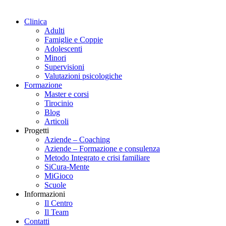
Clinica
Adulti
Famiglie e Coppie
Adolescenti
Minori
Supervisioni
Valutazioni psicologiche
Formazione
Master e corsi
Tirocinio
Blog
Articoli
Progetti
Aziende – Coaching
Aziende – Formazione e consulenza
Metodo Integrato e crisi familiare
SiCura-Mente
MiGioco
Scuole
Informazioni
Il Centro
Il Team
Contatti