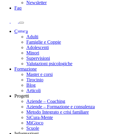
Newsletter
Faq
Clinica
Adulti
Famiglie e Coppie
Adolescenti
Minori
Supervisioni
Valutazioni psicologiche
Formazione
Master e corsi
Tirocinio
Blog
Articoli
Progetti
Aziende – Coaching
Aziende – Formazione e consulenza
Metodo Integrato e crisi familiare
SiCura-Mente
MiGioco
Scuole
Informazioni