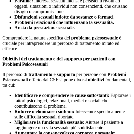
Parafilie:
Interessi sessuali intensi e persistenti rivolti ad
oggetti, situazioni o individui non consenzienti, che causano
disagio o compromissione.
Disfunzioni sessuali indotte da sostanze o farmaci.
Problemi relazionali che influenzano la sessualità.
Ansia da prestazione sessuale.
Comprendere la natura specifica del
problema psicosessuale
è
cruciale per intraprendere un percorso di trattamento mirato ed
efficace.
Obiettivi del trattamento e del supporto per pazienti con
Problemi Psicosessuali
Il percorso di
trattamento
e
supporto
per persone con
Problemi
Psicosessuali
offerto dal CSF si pone diversi
obiettivi
fondamentali,
tra cui:
Identificare e comprendere le cause sottostanti:
Esplorare i
fattori psicologici, relazionali, medici o sociali che
contribuiscono al problema.
Ridurre o eliminare i sintomi:
Intervenire specificamente
sulle difficoltà sessuali riportate.
Migliorare la funzionalità sessuale:
Aiutare il paziente a
raggiungere una vita sessuale più soddisfacente.
Aumentare la consapevolezza corporea e sessuale: