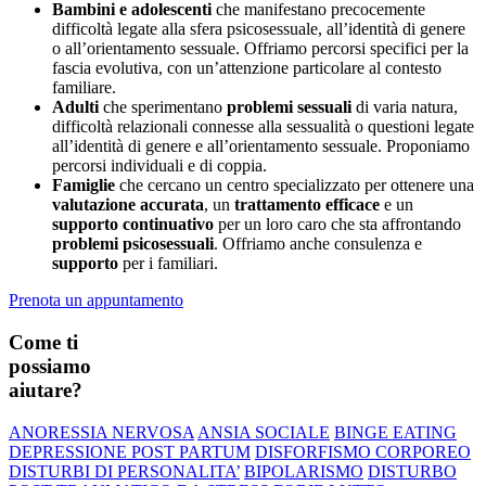
Bambini e adolescenti
che manifestano precocemente
difficoltà legate alla sfera psicosessuale, all’identità di genere
o all’orientamento sessuale. Offriamo percorsi specifici per la
fascia evolutiva, con un’attenzione particolare al contesto
familiare.
Adulti
che sperimentano
problemi sessuali
di varia natura,
difficoltà relazionali connesse alla sessualità o questioni legate
all’identità di genere e all’orientamento sessuale. Proponiamo
percorsi individuali e di coppia.
Famiglie
che cercano un centro specializzato per ottenere una
valutazione accurata
, un
trattamento efficace
e un
supporto continuativo
per un loro caro che sta affrontando
problemi psicosessuali
. Offriamo anche consulenza e
supporto
per i familiari.
Prenota un appuntamento
Come ti
possiamo
aiutare?
ANORESSIA NERVOSA
ANSIA SOCIALE
BINGE EATING
DEPRESSIONE POST PARTUM
DISFORFISMO CORPOREO
DISTURBI DI PERSONALITA’
BIPOLARISMO
DISTURBO