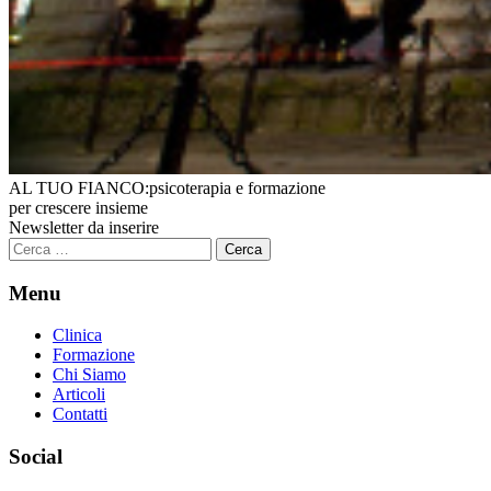
AL TUO FIANCO:
psicoterapia e formazione
per crescere insieme
Newsletter da inserire
Ricerca
per:
Menu
Clinica
Formazione
Chi Siamo
Articoli
Contatti
Social