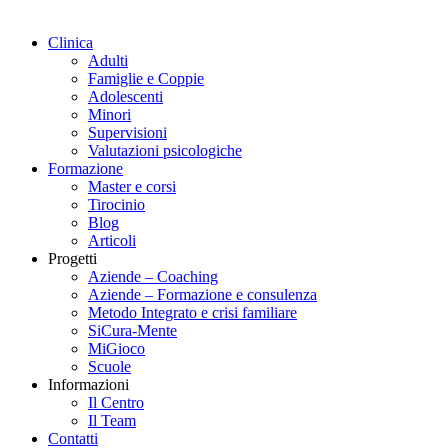
Clinica
Adulti
Famiglie e Coppie
Adolescenti
Minori
Supervisioni
Valutazioni psicologiche
Formazione
Master e corsi
Tirocinio
Blog
Articoli
Progetti
Aziende – Coaching
Aziende – Formazione e consulenza
Metodo Integrato e crisi familiare
SiCura-Mente
MiGioco
Scuole
Informazioni
Il Centro
Il Team
Contatti