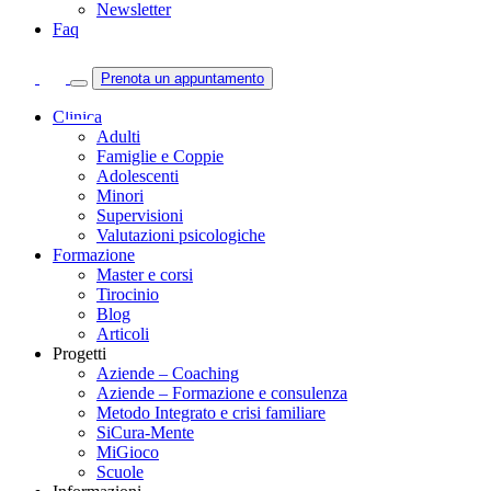
Newsletter
Faq
Prenota un appuntamento
Clinica
Adulti
Famiglie e Coppie
Adolescenti
Minori
Supervisioni
Valutazioni psicologiche
Formazione
Master e corsi
Tirocinio
Blog
Articoli
Progetti
Aziende – Coaching
Aziende – Formazione e consulenza
Metodo Integrato e crisi familiare
SiCura-Mente
MiGioco
Scuole