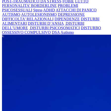
POST-TRAUMATICO DA STRESS
FOBIE
LUTTO
PERSONALITA’ BORDERLINE
PROBLEMI
PSICOSESSUALI
Stress
ADHD
ATTACCHI DI PANICO
AUTISMO
AUTOLESIONISMO
DEPRESSIONE
DIFFICOLTA’ RELAZIONALI
DIPENDENZE
DISTURBI
ALIMENTARI
DISTURBI D’ANSIA
DISTURBI
DELL’UMORE
DISTURBI PSICOSOMATICI
DISTURBO
OSSESSIVO COMPULSIVO
DSA
Autismo