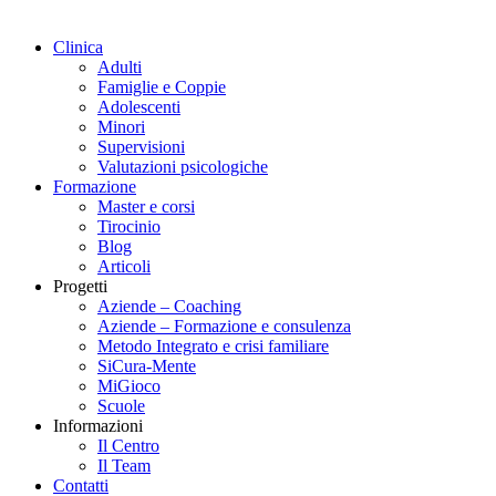
Clinica
Adulti
Famiglie e Coppie
Adolescenti
Minori
Supervisioni
Valutazioni psicologiche
Formazione
Master e corsi
Tirocinio
Blog
Articoli
Progetti
Aziende – Coaching
Aziende – Formazione e consulenza
Metodo Integrato e crisi familiare
SiCura-Mente
MiGioco
Scuole
Informazioni
Il Centro
Il Team
Contatti