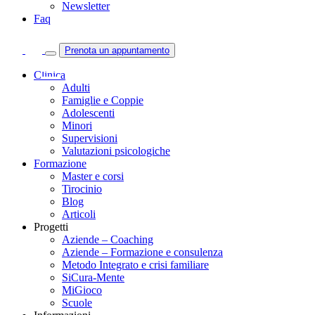
Newsletter
Faq
Prenota un appuntamento
Clinica
Adulti
Famiglie e Coppie
Adolescenti
Minori
Supervisioni
Valutazioni psicologiche
Formazione
Master e corsi
Tirocinio
Blog
Articoli
Progetti
Aziende – Coaching
Aziende – Formazione e consulenza
Metodo Integrato e crisi familiare
SiCura-Mente
MiGioco
Scuole