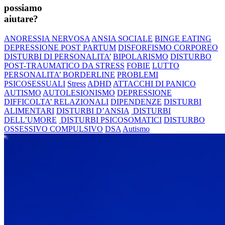
possiamo
aiutare?
ANORESSIA NERVOSA
ANSIA SOCIALE
BINGE EATING
DEPRESSIONE POST PARTUM
DISFORFISMO CORPOREO
DISTURBI DI PERSONALITA’
BIPOLARISMO
DISTURBO
POST-TRAUMATICO DA STRESS
FOBIE
LUTTO
PERSONALITA’ BORDERLINE
PROBLEMI
PSICOSESSUALI
Stress
ADHD
ATTACCHI DI PANICO
AUTISMO
AUTOLESIONISMO
DEPRESSIONE
DIFFICOLTA’ RELAZIONALI
DIPENDENZE
DISTURBI
ALIMENTARI
DISTURBI D’ANSIA
DISTURBI
DELL’UMORE
DISTURBI PSICOSOMATICI
DISTURBO
OSSESSIVO COMPULSIVO
DSA
Autismo