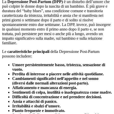
La
Depressione Post-Partum (DPP)
è un disturbo dell’umore che
può colpire le donne dopo la nascita di un bambino. È più grave e
duratura del “baby blues”, una condizione comune e transitoria
caratterizzata da tristezza, irritabilità e ansia che si manifesta nei
primi giorni o settimane dopo il parto e di solito si risolve
spontaneamente entro due settimane. La DPP, invece, può insorgere
in qualsiasi momento entro il primo anno dopo il parto e, se non
trattata, può persistere per mesi o anche più a lungo, avendo un
impatto significativo sulla madre, sul bambino e sulla relazione
familiare.
Le
caratteristiche principali
della Depressione Post-Partum
possono includere:
Umore persistentemente basso, tristezza, sensazione di
vuoto.
Perdita di interesse o piacere nelle attività quotidiane.
Cambiamenti significativi nell’appetito e nel sonno
(diversi dalle normali alterazioni post-parto).
Affaticamento e mancanza di energia.
Sentimenti di colpa, inutilità o inadeguatezza come madre.
Difficoltà di concentrazione e nel prendere decisioni.
Ansia e attacchi di panico.
Irritabilità e sbalzi d’umore.
Pianto frequente e immotivato.