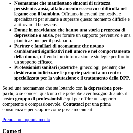
Neomamme che manifestano sintomi di tristezza
persistente, ansia, affaticamento eccessivo o difficoltà nel
legame con il bambino.
Offriamo interventi tempestivi e
specializzati per aiutarle a superare questo momento difficile e
a ritrovare il benessere.
Donne in gravidanza che hanno una storia pregressa di
depressione o ansia
, per fornire un supporto preventivo e una
pianificazione per il post-parto.
Partner e familiari di neomamme che notano
cambiamenti significativi nell’umore e nel comportamento
della donna
, offrendo loro informazioni e strategie per fornire
un supporto efficace.
Professionisti sanitari
(ostetriche, ginecologi, pediatri)
che
desiderano indirizzare le proprie pazienti a un centro
specializzato per la valutazione e il trattamento della DPP.
Se sei una neomamma che sta lottando con la
depressione post-
parto
, o se conosci qualcuno che potrebbe aver bisogno di aiuto, il
nostro
gruppo di professionisti
è qui per offrire un supporto
competente e compassionevole.
Contattaci
per una prima
consulenza e per scoprire come possiamo aiutarti
Prenota un appuntamento
Come ti