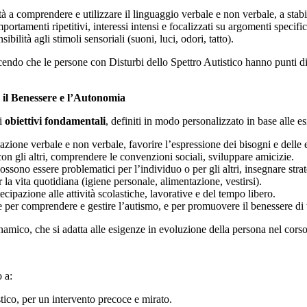
tà a comprendere e utilizzare il linguaggio verbale e non verbale, a stab
ortamenti ripetitivi, interessi intensi e focalizzati su argomenti specifi
ibilità agli stimoli sensoriali (suoni, luci, odori, tatto).
ndo che le persone con Disturbi dello Spettro Autistico hanno punti di 
 il Benessere e l’Autonomia
di
obiettivi
fondamentali
, definiti in modo personalizzato in base alle e
azione verbale e non verbale, favorire l’espressione dei bisogni e delle
con gli altri, comprendere le convenzioni sociali, sviluppare amicizie.
sono essere problematici per l’individuo o per gli altri, insegnare stra
a vita quotidiana (igiene personale, alimentazione, vestirsi).
tecipazione alle attività scolastiche, lavorative e del tempo libero.
ie per comprendere e gestire l’autismo, e per promuovere il benessere di t
amico, che si adatta alle esigenze in evoluzione della persona nel corso 
 a:
tico, per un intervento precoce e mirato.