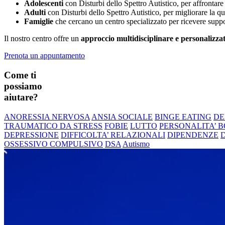
Adolescenti
con Disturbi dello Spettro Autistico, per affrontare l
Adulti
con Disturbi dello Spettro Autistico, per migliorare la qua
Famiglie
che cercano un centro specializzato per ricevere supp
Il nostro centro offre un
approccio multidisciplinare e personalizza
Prenota un appuntamento
Come ti
possiamo
aiutare?
ANORESSIA NERVOSA
ANSIA SOCIALE
BINGE EATING
DE
TRAUMATICO DA STRESS
FOBIE
LUTTO
PERSONALITA’ 
DEPRESSIONE
DIFFICOLTA’ RELAZIONALI
DIPENDENZE
OSSESSIVO COMPULSIVO
DSA
Autismo