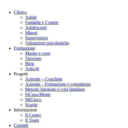
Clinica
Adulti
Famiglie e Coppie
Adolescenti
Minori
Supervisioni
Valutazioni psicologiche
Formazione
Master e corsi
Tirocinio
Blog
Articoli
Progetti
Aziende – Coaching
Aziende – Formazione e consulenza
Metodo Integrato e crisi familiare
SiCura-Mente
MiGioco
Scuole
Informazioni
Il Centro
Il Team
Contatti