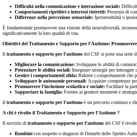
Difficoltà nella comunicazione e interazione sociale:
Difficol
Comportamenti ripetitivi e interessi ristretti:
Presenza di comp
Differenze nella percezione sensoriale:
Ipersensibilità o iposens
È fondamentale promuovere una visione della neurodiversità, riconosce
significativamente la loro qualità di vita.
Obiettivi del Trattamento e Supporto per l’Autismo: Promuovere
Il
trattamento e supporto per l’autismo
del CSF si pone una serie 
Migliorare la comunicazione:
Sviluppare le abilità di comunic
Potenziare le abilità sociali:
Insegnare strategie per interagire 
Gestire i comportamenti sfida:
Ridurre i comportamenti che pos
Sviluppare le autonomie personali:
Acquisire competenze per l
Promuovere l’inclusione scolastica e sociale:
Facilitare la par
Supportare la famiglia:
Fornire ai genitori strumenti e strateg
Il
trattamento e supporto per l’autismo
è un percorso continuo e din
A chi è rivolto il Trattamento e Supporto per l’Autismo ?
Il servizio di
trattamento e supporto per l’autismo
del CSF è rivolto
Bambini
con sospetto o diagnosi di Disturbi dello Spettro Autis