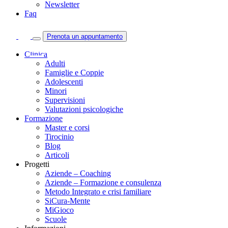
Newsletter
Faq
Prenota un appuntamento
Clinica
Adulti
Famiglie e Coppie
Adolescenti
Minori
Supervisioni
Valutazioni psicologiche
Formazione
Master e corsi
Tirocinio
Blog
Articoli
Progetti
Aziende – Coaching
Aziende – Formazione e consulenza
Metodo Integrato e crisi familiare
SiCura-Mente
MiGioco
Scuole