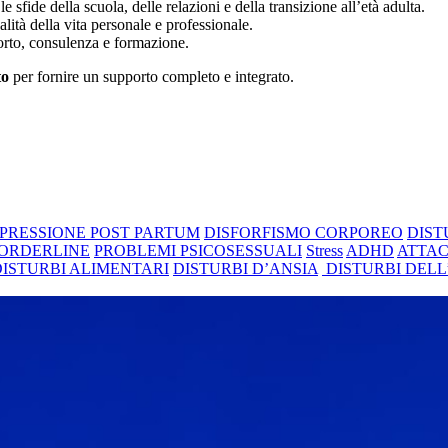
e sfide della scuola, delle relazioni e della transizione all’età adulta.
lità della vita personale e professionale.
orto, consulenza e formazione.
to
per fornire un supporto completo e integrato.
PRESSIONE POST PARTUM
DISFORFISMO CORPOREO
DIST
BORDERLINE
PROBLEMI PSICOSESSUALI
Stress
ADHD
ATTAC
DISTURBI ALIMENTARI
DISTURBI D’ANSIA
DISTURBI DEL