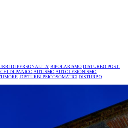
URBI DI PERSONALITA’
BIPOLARISMO
DISTURBO POST-
CHI DI PANICO
AUTISMO
AUTOLESIONISMO
L’UMORE
DISTURBI PSICOSOMATICI
DISTURBO