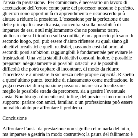
l’ansia da prestazione. Per cominciare, è necessario un lavoro di
accettazione dell’errore come parte del processo: nessuno è perfetto,
gli errori sono opportunità di apprendimento e riconoscerlo può
aiutare a ridurre la pressione. L’ossessione per la perfezione è una
delle principali cause di ansia; concentrarsi sulla possibilità di
imparare da essi e sul miglioramento che ne possiamo trarre,
piuttosto che sul trionfo o sulla sconfitta, è un approccio più sano. In
secondo luogo, poi, può essere d’aiuto riflettere su quali siano gli
obiettivi irrealistici e quelli realistici, passando così dai primi ai
secondi: porsi ambizioni raggiungibili è fondamentale per evitare le
frustrazioni. Una volta stabiliti obiettivi consoni, inoltre, è possibile
prepararsi adeguatamente ai possibili ostacoli e alle possibili
difficoltà che potrà capitare di incontrare, di modo da ridurre
l’incertezza e aumentare la sicurezza nelle proprie capacità. Rispetto
a quest’ultimo punto, tecniche di rilassamento come meditazione, lo
yoga o esercizi di respirazione possono aiutare sia a focalizzare
meglio la possibile strada da percorrere, sia a gestire l’eventuale
ansia. Non bisogna dimenticarsi, infine, del preziosissimo ruolo del
supporto: parlare con amici, familiari o un professionista può essere
un valido aiuto per affrontare il problema.
Conclusione
Affrontare l’ansia da prestazione non significa eliminarla del tutto,
ma imparare a gestirla in modo costruttivo; la paura del fallimento è