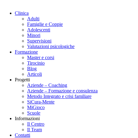
Clinica
Adulti
Famiglie e Coppie
Adolescenti
Minori
Supervisioni
Valutazioni psicologiche
Formazione
Master e corsi
Tirocinio
Blog
Articoli
Progetti
Aziende – Coaching
Aziende – Formazione e consulenza
Metodo Integrato e crisi familiare
SiCura-Mente
MiGioco
Scuole
Informazioni
Il Centro
Il Team
Contatti