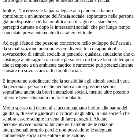
loro soglia di tolleranza per le interazioni faccia a faccia.
Inoltre, l’incertezza e la paura legate alla pandemia hanno
contribuito a un aumento dell’ansia sociale, soprattutto nelle persone
già predisposte e ciò ha amplificato il disagio e la stanchezza
percepiti durante e dopo le interazioni sociali, che per lungo tempo
sono state prevalentemente di carattere virtuale.
Ad oggi i fattori che possono concorrere nello sviluppo dell’astenia
da socializzazione possono essere diversi, tra cui appunto il
sovraccarico di stimoli sociali: in generale, qualsiasi situazione che ci
costringe a interagire con molte persone in un breve lasso di tempo o
che ci espone a un ambiente caotico e rumoroso può potenzialmente
causare un sovraccarico di stimoli sociali.
È importante sottolineare che la sensibilità agli stimoli sociali varia
da persona a persona e che pertanto alcune possono sentirsi
sopraffatte anche da brevi interazioni sociali, mentre altre possono
tollerare bene situazioni molto stimolanti.
Molto spesso tali elementi si accompagnano inoltre alla paura del
giudizio, di essere giudicati o criticati dagli altri, in una società che
sembra essere sempre in vena di fare paragoni. Alcune
persone invece possono faticare nell’ambito delle relazioni
interpersonali proprio perché non possiedono le adeguate
competenze sociali per entrare in relazione.