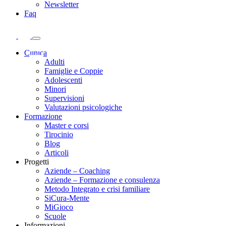
Newsletter
Faq
Clinica
Adulti
Famiglie e Coppie
Adolescenti
Minori
Supervisioni
Valutazioni psicologiche
Formazione
Master e corsi
Tirocinio
Blog
Articoli
Progetti
Aziende – Coaching
Aziende – Formazione e consulenza
Metodo Integrato e crisi familiare
SiCura-Mente
MiGioco
Scuole
Informazioni