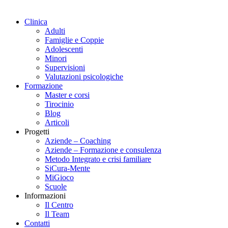
Clinica
Adulti
Famiglie e Coppie
Adolescenti
Minori
Supervisioni
Valutazioni psicologiche
Formazione
Master e corsi
Tirocinio
Blog
Articoli
Progetti
Aziende – Coaching
Aziende – Formazione e consulenza
Metodo Integrato e crisi familiare
SiCura-Mente
MiGioco
Scuole
Informazioni
Il Centro
Il Team
Contatti