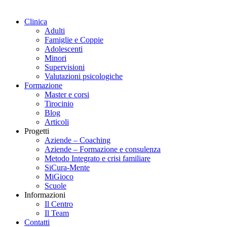
Clinica
Adulti
Famiglie e Coppie
Adolescenti
Minori
Supervisioni
Valutazioni psicologiche
Formazione
Master e corsi
Tirocinio
Blog
Articoli
Progetti
Aziende – Coaching
Aziende – Formazione e consulenza
Metodo Integrato e crisi familiare
SiCura-Mente
MiGioco
Scuole
Informazioni
Il Centro
Il Team
Contatti