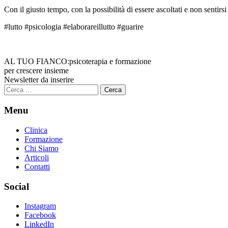
Con il giusto tempo, con la possibilità di essere ascoltati e non sentirsi
#lutto #psicologia #elaborareillutto #guarire
AL TUO FIANCO:
psicoterapia e formazione
per crescere insieme
Newsletter da inserire
Ricerca
per:
Menu
Clinica
Formazione
Chi Siamo
Articoli
Contatti
Social
Instagram
Facebook
LinkedIn