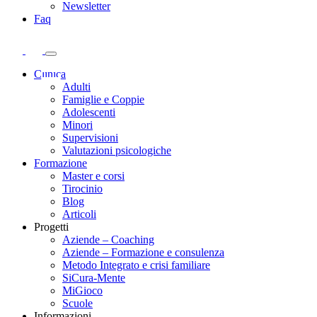
Newsletter
Faq
Clinica
Adulti
Famiglie e Coppie
Adolescenti
Minori
Supervisioni
Valutazioni psicologiche
Formazione
Master e corsi
Tirocinio
Blog
Articoli
Progetti
Aziende – Coaching
Aziende – Formazione e consulenza
Metodo Integrato e crisi familiare
SiCura-Mente
MiGioco
Scuole
Informazioni