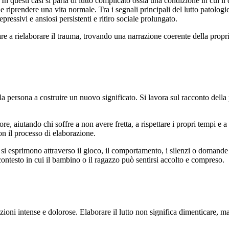
ca. In questi casi si parla di lutto complicato ossia una condizione in cui 
e riprendere una vita normale. Tra i segnali principali del lutto patologico
pressivi e ansiosi persistenti e ritiro sociale prolungato.
are a rielaborare il trauma, trovando una narrazione coerente della prop
 persona a costruire un nuovo significato. Si lavora sul racconto della pe
lore, aiutando chi soffre a non avere fretta, a rispettare i propri tempi e 
on il processo di elaborazione.
re si esprimono attraverso il gioco, il comportamento, i silenzi o doman
contesto in cui il bambino o il ragazzo può sentirsi accolto e compreso.
ioni intense e dolorose. Elaborare il lutto non significa dimenticare, m