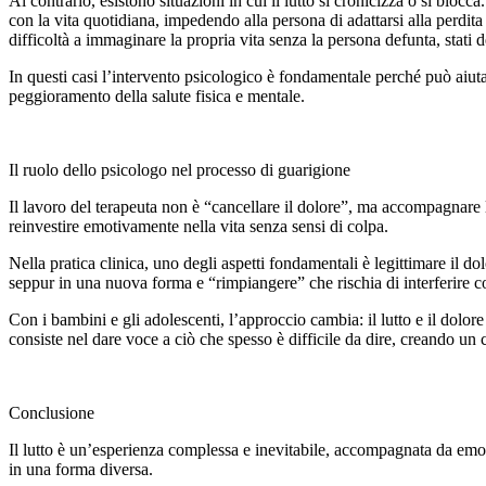
Al contrario, esistono situazioni in cui il lutto si cronicizza o si bloc
con la vita quotidiana, impedendo alla persona di adattarsi alla perdita 
difficoltà a immaginare la propria vita senza la persona defunta, stati de
In questi casi l’intervento psicologico è fondamentale perché può aiut
peggioramento della salute fisica e mentale.
Il ruolo dello psicologo nel processo di guarigione
Il lavoro del terapeuta non è “cancellare il dolore”, ma accompagnare la
reinvestire emotivamente nella vita senza sensi di colpa.
Nella pratica clinica, uno degli aspetti fondamentali è legittimare il do
seppur in una nuova forma e “rimpiangere” che rischia di interferire c
Con i bambini e gli adolescenti, l’approccio cambia: il lutto e il dolo
consiste nel dare voce a ciò che spesso è difficile da dire, creando un 
Conclusione
Il lutto è un’esperienza complessa e inevitabile, accompagnata da emoz
in una forma diversa.