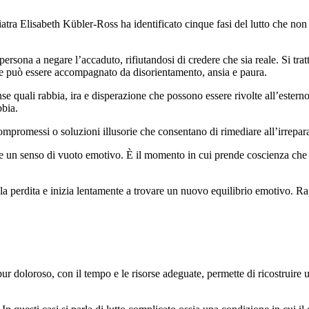
iatra Elisabeth Kübler-Ross ha identificato cinque fasi del lutto che non
persona a negare l’accaduto, rifiutandosi di credere che sia reale. Si tra
re e può essere accompagnato da disorientamento, ansia e paura.
se quali rabbia, ira e disperazione che possono essere rivolte all’estern
bbia.
ompromessi o soluzioni illusorie che consentano di rimediare all’irrepar
 e un senso di vuoto emotivo. È il momento in cui prende coscienza ch
n la perdita e inizia lentamente a trovare un nuovo equilibrio emotivo. 
pur doloroso, con il tempo e le risorse adeguate, permette di ricostruire