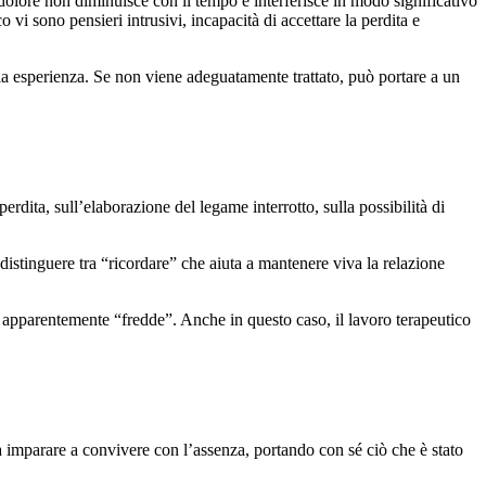
il dolore non diminuisce con il tempo e interferisce in modo significativo
 vi sono pensieri intrusivi, incapacità di accettare la perdita e
ria esperienza. Se non viene adeguatamente trattato, può portare a un
rdita, sull’elaborazione del legame interrotto, sulla possibilità di
a distinguere tra “ricordare” che aiuta a mantenere viva la relazione
de apparentemente “fredde”. Anche in questo caso, il lavoro terapeutico
a imparare a convivere con l’assenza, portando con sé ciò che è stato