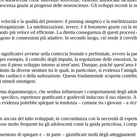
scenza grazie ai progressi delle neuroscienze. Gli sviluppi recenti in ne
locità e la qualità del pensiero: il pruning sinaptico e la mielinizzazio
 riorganizzate. La mielinizzazione, invece, è il fenomeno grazie cui la m
o più veloce ed efficiente. La diretta conseguenza di questi processi è
gono le connessioni più adattive. In secondo luogo, ciò rende il cervello
gnificativi avviene nella corteccia frontale e prefrontale, ovvero la part
, per esempio, il controllo degli impulsi, la regolazione delle emozioni, 
ngono il pieno sviluppo intorno ai trent’anni. Dunque, poiché quest’area è
tuito da diverse strutture tra le quali, in particolare, si evidenza l’am
ttito cardiaco e della sudorazione. Questa fondamentale scoperta contribu
 stimoli emotigeni.
stema dopaminergico, che sembra influenzare i comportamenti degli adole
specifico, esperienze gratificanti e gradevoli inducono il suo rilascio.
a evidenza potrebbe spiegare la tendenza – comune tra i giovani – a ricerca
à non ancora del tutto sviluppati, in concomitanza con la necessità di esp
se molto frequenti tra gli adolescenti come la guida pericolosa, i compo
nsentono di spiegare e – in parte – giustificare molti degli atteggiamen