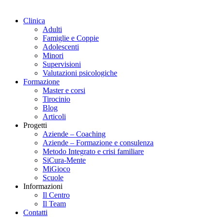
Clinica
Adulti
Famiglie e Coppie
Adolescenti
Minori
Supervisioni
Valutazioni psicologiche
Formazione
Master e corsi
Tirocinio
Blog
Articoli
Progetti
Aziende – Coaching
Aziende – Formazione e consulenza
Metodo Integrato e crisi familiare
SiCura-Mente
MiGioco
Scuole
Informazioni
Il Centro
Il Team
Contatti