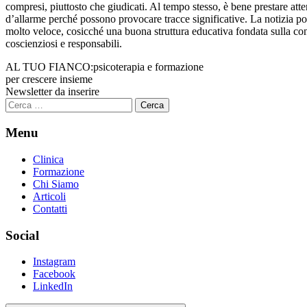
compresi, piuttosto che giudicati. Al tempo stesso, è bene prestare at
d’allarme perché possono provocare tracce significative. La notizia pos
molto veloce, cosicché una buona struttura educativa fondata sulla consa
coscienziosi e responsabili.
AL TUO FIANCO:
psicoterapia e formazione
per crescere insieme
Newsletter da inserire
Ricerca
per:
Menu
Clinica
Formazione
Chi Siamo
Articoli
Contatti
Social
Instagram
Facebook
LinkedIn