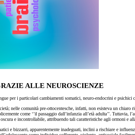
RAZIE ALLE NEUROSCIENZE
ngue per i particolari cambiamenti somatici, neuro-endocrini e psichici 
cietà; nelle comunità pre-ottocentesche, infatti, non esisteva un chiaro r
mplicemente come ‘’il passaggio dall’infanzia all’età adulta’’. Tuttavia, l
cura e incontrollabile, attribuendo tali caratteristiche agli ormoni e al
ici e bizzarri, apparentemente inadeguati, inclini a rischiare e influenz
ell’adolescente come individuo sofferente, violento, antisociale facilmen