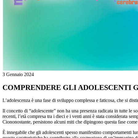
3 Gennaio 2024
COMPRENDERE GLI ADOLESCENTI G
L’adolescenza è una fase di sviluppo complessa e faticosa, che si disti
Il concetto di “adolescente” non ha una presenza radicata in tutte le so
recenti, l’età compresa tra i dieci e i venti anni è stata considerata se
Ciononostante, persistono alcuni miti che dipingono questa fase come os
È innegabile che gli adolescenti spesso manifestino comportamenti lunat
queste caratteristiche ha contribuito alla costruzione di un’immagine d