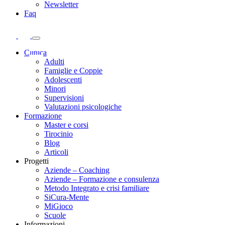
Newsletter
Faq
Clinica
Adulti
Famiglie e Coppie
Adolescenti
Minori
Supervisioni
Valutazioni psicologiche
Formazione
Master e corsi
Tirocinio
Blog
Articoli
Progetti
Aziende – Coaching
Aziende – Formazione e consulenza
Metodo Integrato e crisi familiare
SiCura-Mente
MiGioco
Scuole
Informazioni