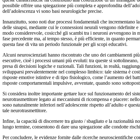
possibile offrire una spiegazione più completa e approfondita dell’adole
dell’adolescenza vi sono basi neurologiche precise.
Innanzitutto, sono noti due processi fondamentali che incrementano la ve
delle sinapsi, mediante cui le connessioni neurali vengono ridefinite e
modo considerevole, cosicché gli scambi tra i neuroni avvengono in mod
fase precedente ma, al tempo stesso, è più efficiente, in quanto perman
questa fase di vita un periodo funzionale per gli scopi educativi.
Alcuni neuroscienziati hanno riscontrato che uno dei cambiamenti più si
esecutive, cioè i processi umani più evoluti: tra queste si sottolineano
presa di decisioni logiche e razionali. Tali funzioni, in realtà, raggiu
svilupparsi prevalentemente nel complesso limbico: tale sistema è costi
risposte emotive istintive e di tipo fisiologico, come l’aumento del ba
risposte comportamentali impulsive, avventate, quando sono sottoposti
Si considera inoltre importante gettare luce sul funzionamento del si
neurotrasmettitore legato ai meccanismi di ricompensa e piacere: nello 
sono naturalmente inferiori nell’adolescente rispetto all’adulto e quest
tale neurotrasmettitore.
Infine, la capacità di discernere tra giusto / sbagliato e la razionalit
lungo termine, consentono di dare una spiegazione alle condotte rischio
Per concludere, le evidenze fornite dalle ricerche neuroscientifiche co