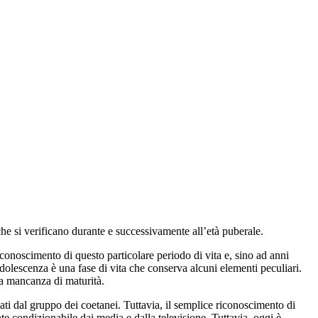
che si verificano durante e successivamente all’età puberale.
iconoscimento di questo particolare periodo di vita e, sino ad anni
’adolescenza è una fase di vita che conserva alcuni elementi peculiari.
la mancanza di maturità.
ati dal gruppo dei coetanei. Tuttavia, il semplice riconoscimento di
te condizionabile dai media e dalla televisione. Tuttavia, oggi è