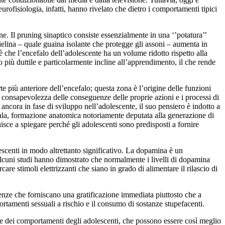
urofisiologia, infatti, hanno rivelato che dietro i comportamenti tipici
ne. Il pruning sinaptico consiste essenzialmente in una ‘’potatura’’
ielina – quale guaina isolante che protegge gli assoni – aumenta in
 che l’encefalo dell’adolescente ha un volume ridotto rispetto alla
 più duttile e particolarmente incline all’apprendimento, il che rende
e più anteriore dell’encefalo; questa zona è l’origine delle funzioni
la consapevolezza delle conseguenze delle proprie azioni e i processi di
 ancora in fase di sviluppo nell’adolescente, il suo pensiero è indotto a
igdala, formazione anatomica notoriamente deputata alla generazione di
isce a spiegare perché gli adolescenti sono predisposti a fornire
scenti in modo altrettanto significativo. La dopamina è un
 Alcuni studi hanno dimostrato che normalmente i livelli di dopamina
re stimoli elettrizzanti che siano in grado di alimentare il rilascio di
erienze che forniscano una gratificazione immediata piuttosto che a
rtamenti sessuali a rischio e il consumo di sostanze stupefacenti.
ti e dei comportamenti degli adolescenti, che possono essere così meglio