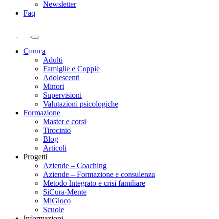
Newsletter
Faq
Clinica
Adulti
Famiglie e Coppie
Adolescenti
Minori
Supervisioni
Valutazioni psicologiche
Formazione
Master e corsi
Tirocinio
Blog
Articoli
Progetti
Aziende – Coaching
Aziende – Formazione e consulenza
Metodo Integrato e crisi familiare
SiCura-Mente
MiGioco
Scuole
Informazioni