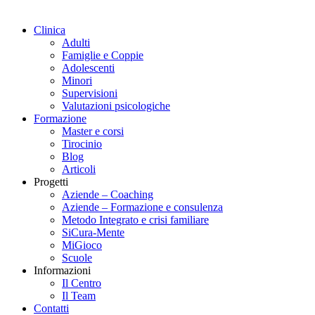
Clinica
Adulti
Famiglie e Coppie
Adolescenti
Minori
Supervisioni
Valutazioni psicologiche
Formazione
Master e corsi
Tirocinio
Blog
Articoli
Progetti
Aziende – Coaching
Aziende – Formazione e consulenza
Metodo Integrato e crisi familiare
SiCura-Mente
MiGioco
Scuole
Informazioni
Il Centro
Il Team
Contatti