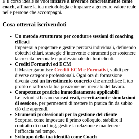
È il corso ideale se vuoi
iniziare a lavorare concretamente come
coach
, affinare la tua metodologia e imparare a generare valore reale
nelle persone che accompagni.
Cosa otterrai iscrivendoti
Un metodo strutturato per condurre sessioni di coaching
efficaci
Imparerai a progettare e gestire percorsi individuali, definendo
obiettivi chiari, strategie d’intervento e strumenti per sostenere
la crescita personale e professionale dei tuoi clienti.
Crediti Formativi ed ECM
Il Master garantisce
Crediti ECM e Formativi
, validi per
diverse categorie professionali. Ogni ora di formazione
diventa così
un investimento concreto
che arricchisce il tuo
profilo e rafforza la tua posizione nel mercato del lavoro.
Competenze pratiche immediatamente applicabili
Le lezioni si basano su
casi reali, esercitazioni e simulazioni
di sessione
, per permetterti di mettere in pratica fin da subito
ciò che apprendi.
Strumenti professionali per la gestione del cliente
Scoprirai come impostare il primo colloquio, stabilire il
contratto di coaching, gestire la relazione e mantenere
l’efficacia nel tempo.
Sviluppo della tua identità come Coach