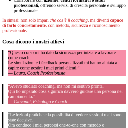
Collaborare con
aziende, centri formativi o studi
professionali
, offrendo servizi di crescita personale e sviluppo
professionale.
In sintesi: non solo impari
che cos’è il coaching
, ma diventi
capace
di farlo concretamente
, con metodo, sicurezza e riconoscimento
professionale.
Cosa dicono i nostri allievi
“Questo corso mi ha dato la sicurezza per iniziare a lavorare
come coach.
Le simulazioni e i feedback personalizzati mi hanno aiutata a
capire come gestire i miei primi clienti.”
—
Laura, Coach Professionista
“Avevo studiato coaching, ma non mi sentivo pronta.
Qui ho imparato cosa significa davvero guidare una persona nel
cambiamento.”
—
Giovanni, Psicologo e Coach
“Le lezioni pratiche e la possibilità di vedere sessioni reali sono
state decisive.
Ora conduco i miei percorsi one-to-one con metodo e