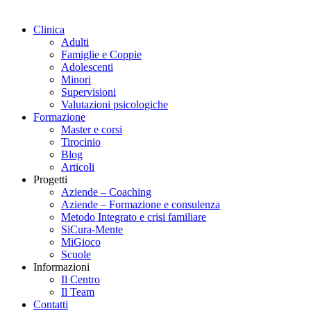
Clinica
Adulti
Famiglie e Coppie
Adolescenti
Minori
Supervisioni
Valutazioni psicologiche
Formazione
Master e corsi
Tirocinio
Blog
Articoli
Progetti
Aziende – Coaching
Aziende – Formazione e consulenza
Metodo Integrato e crisi familiare
SiCura-Mente
MiGioco
Scuole
Informazioni
Il Centro
Il Team
Contatti