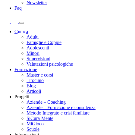
Newsletter
Faq
Clinica
Adulti
Famiglie e Coppie
Adolescenti
Minori
Supervisioni
Valutazioni psicologiche
Formazione
Master e corsi
Tirocinio
Blog
Articoli
Progetti
Aziende – Coaching
Aziende – Formazione e consulenza
Metodo Integrato e crisi familiare
SiCura-Mente
MiGioco
Scuole
Informazioni