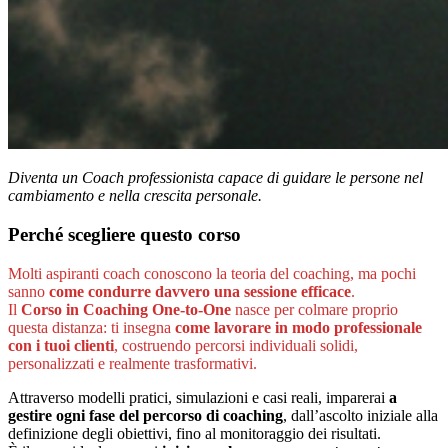
Diventa un Coach professionista capace di guidare le persone nel
cambiamento e nella crescita personale.
Perché scegliere questo corso
Molti aspiranti coach conoscono la teoria del coaching, ma pochi
sanno
come condurre davvero una sessione efficace
.
Il
Corso in Coaching One-to-One
nasce per colmare proprio
questa distanza: ti insegna
come lavorare in modo professionale
con i tuoi clienti
, costruendo percorsi individuali solidi,
personalizzati e realmente trasformativi.
Attraverso modelli pratici, simulazioni e casi reali, imparerai
a
gestire ogni fase del percorso di coaching
, dall’ascolto iniziale alla
definizione degli obiettivi, fino al monitoraggio dei risultati.