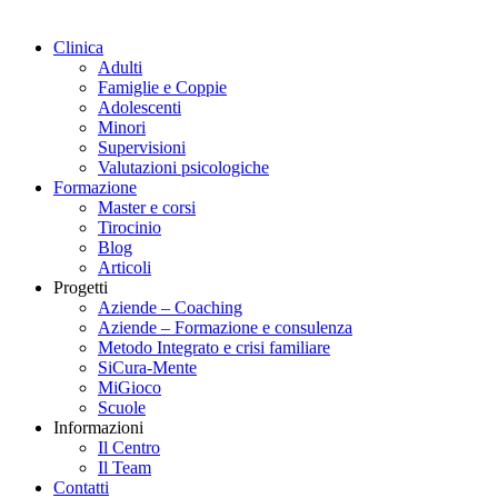
Clinica
Adulti
Famiglie e Coppie
Adolescenti
Minori
Supervisioni
Valutazioni psicologiche
Formazione
Master e corsi
Tirocinio
Blog
Articoli
Progetti
Aziende – Coaching
Aziende – Formazione e consulenza
Metodo Integrato e crisi familiare
SiCura-Mente
MiGioco
Scuole
Informazioni
Il Centro
Il Team
Contatti