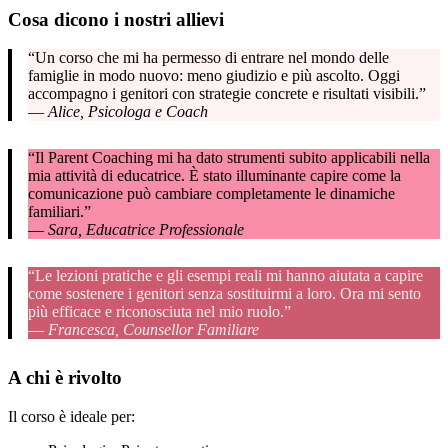
Cosa dicono i nostri allievi
“Un corso che mi ha permesso di entrare nel mondo delle
famiglie in modo nuovo: meno giudizio e più ascolto. Oggi
accompagno i genitori con strategie concrete e risultati visibili.”
—
Alice, Psicologa e Coach
“Il Parent Coaching mi ha dato strumenti subito applicabili nella
mia attività di educatrice. È stato illuminante capire come la
comunicazione può cambiare completamente le dinamiche
familiari.”
—
Sara, Educatrice Professionale
“Le lezioni pratiche e gli esempi reali mi hanno aiutata a capire
come sostenere i genitori senza sostituirmi a loro. Ora mi sento
più efficace e riconosciuta nel mio ruolo.”
—
Francesca, Counsellor Familiare
A chi è rivolto
Il corso è ideale per: