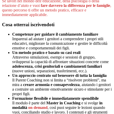
Se lavori nel mondo dell’educazione, della psicologia o della
relazione d’aiuto e vuoi
fare davvero la differenza per le famiglie
,
questo percorso ti offre un metodo pratico, efficace e
immediatamente applicabile.
Cosa otterrai iscrivendoti
Competenze per guidare il cambiamento familiare
Imparerai ad aiutare i genitori a comprendere i propri stili
educativi, migliorare la comunicazione e gestire le difficoltà
emotive e comportamentali dei figli.
Un metodo pratico e basato su casi reali
Attraverso simulazioni, esempi e sessioni di gruppo,
svilupperai la capacità di affrontare situazioni concrete come
adolescenza, crisi genitoriali o cambiamenti familiari
(nuove unioni, separazioni, trasferimenti, ecc.).
Un approccio centrato sul benessere di tutta la famiglia
Il Parent Coaching non si limita a “risolvere problemi”, ma
mira a
creare armonia e consapevolezza
, aiutando i genitori
a costruire un ambiente emotivamente sicuro e stimolante per i
propri figli.
Formazione flessibile e immediatamente spendibile
Il modulo è parte del
Master in Coaching
e si svolge
in
modalità
on demand
, così puoi seguire le lezioni quando
vuoi, conciliando studio e lavoro. I contenuti e gli strumenti