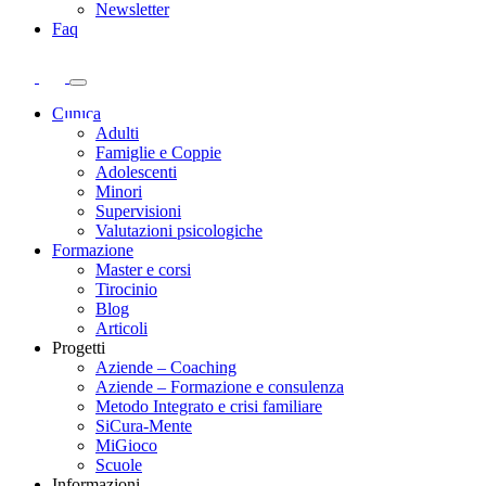
Newsletter
Faq
Clinica
Adulti
Famiglie e Coppie
Adolescenti
Minori
Supervisioni
Valutazioni psicologiche
Formazione
Master e corsi
Tirocinio
Blog
Articoli
Progetti
Aziende – Coaching
Aziende – Formazione e consulenza
Metodo Integrato e crisi familiare
SiCura-Mente
MiGioco
Scuole
Informazioni