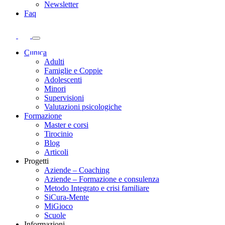
Newsletter
Faq
Clinica
Adulti
Famiglie e Coppie
Adolescenti
Minori
Supervisioni
Valutazioni psicologiche
Formazione
Master e corsi
Tirocinio
Blog
Articoli
Progetti
Aziende – Coaching
Aziende – Formazione e consulenza
Metodo Integrato e crisi familiare
SiCura-Mente
MiGioco
Scuole
Informazioni