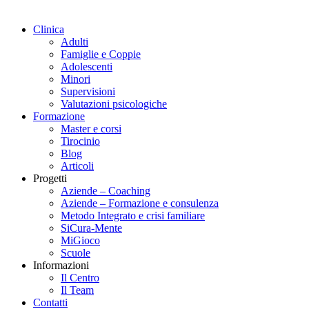
Clinica
Adulti
Famiglie e Coppie
Adolescenti
Minori
Supervisioni
Valutazioni psicologiche
Formazione
Master e corsi
Tirocinio
Blog
Articoli
Progetti
Aziende – Coaching
Aziende – Formazione e consulenza
Metodo Integrato e crisi familiare
SiCura-Mente
MiGioco
Scuole
Informazioni
Il Centro
Il Team
Contatti