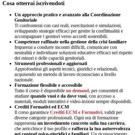
Cosa otterrai iscrivendoti
Un approccio pratico e avanzato alla Coordinazione
Genitoriale
Ti confronterai con casi reali, esercitazioni e simulazioni,
sviluppando strategie efficaci per gestire la conflittualità e
accompagnare i genitori verso accordi sostenibili.
Competenze raffinate nella gestione della crisi familiare
Imparerai a condurre incontri difficili, comunicare con
neutralità e individuare soluzioni educative efficaci nel rispetto
dei minori e delle capacità genitoriali.
Strumenti professionali e aggiornati
Approfondirai gli aspetti tecnici, giuridici e relazionali,
acquisendo un metodo di lavoro riconosciuto a livello
nazionale.
Formazione flessibile e accessibile
Tutto il corso è disponibile
on demand
, per consentirti di
studiare
quando vuoi e da dove vuoi
, con accesso a
materiali, moduli interattivi e video-lezioni sempre disponibili.
Crediti Formativi ed ECM
Il corso garantisce
Crediti ECM e Formativi
, validi per
diverse categorie professionali. Ogni ora di formazione
rappresenta
un investimento concreto sulla tua carriera
,
che arricchisce il tuo profilo e
rafforza la tua autorevolezza
nei contesti psico-giuridici e familiari
. Un riconoscimento