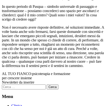
In questo periodo di Pasqua – simbolo universale di passaggio e
trasformazione – possiamo concederci uno spazio per ascoltarci e
chiederci: qual è il mio centro? Quali sono i miei valori? In cosa
scelgo di credere oggi?
Non è necessario avere risposte definitive, né soluzioni immediate. A
volte basta anche solo fermarsi, farsi queste domande con sincerità e
lasciare che emergano piccoli segnali, intuizioni, desideri messi da
parte. In un mondo che spesso ci chiede di correre, di performare, di
rispondere sempre a tutto, ritagliarsi un momento per riconnettersi
con ciò che ha senso per noi è già un atto di cura. Perché a volte,
anche solo riscoprire una scintilla di senso, una direzione, una parola
che ci parla dentro, può bastare per iniziare a rinascere. Credere in
qualcosa – qualunque cosa parli davvero al nostro cuore – può fare
la differenza tra il sentirsi persi e il sentirsi in cammino.
AL TUO FIANCO:
psicoterapia e formazione
per crescere insieme
Newsletter da inserire
Ricerca
per:
Menu
Clinica