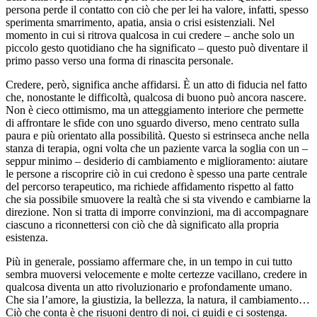
persona perde il contatto con ciò che per lei ha valore, infatti, spesso
sperimenta smarrimento, apatia, ansia o crisi esistenziali. Nel
momento in cui si ritrova qualcosa in cui credere – anche solo un
piccolo gesto quotidiano che ha significato – questo può diventare il
primo passo verso una forma di rinascita personale.
Credere, però, significa anche affidarsi. È un atto di fiducia nel fatto
che, nonostante le difficoltà, qualcosa di buono può ancora nascere.
Non è cieco ottimismo, ma un atteggiamento interiore che permette
di affrontare le sfide con uno sguardo diverso, meno centrato sulla
paura e più orientato alla possibilità. Questo si estrinseca anche nella
stanza di terapia, ogni volta che un paziente varca la soglia con un –
seppur minimo – desiderio di cambiamento e miglioramento: aiutare
le persone a riscoprire ciò in cui credono è spesso una parte centrale
del percorso terapeutico, ma richiede affidamento rispetto al fatto
che sia possibile smuovere la realtà che si sta vivendo e cambiarne la
direzione. Non si tratta di imporre convinzioni, ma di accompagnare
ciascuno a riconnettersi con ciò che dà significato alla propria
esistenza.
Più in generale, possiamo affermare che, in un tempo in cui tutto
sembra muoversi velocemente e molte certezze vacillano, credere in
qualcosa diventa un atto rivoluzionario e profondamente umano.
Che sia l’amore, la giustizia, la bellezza, la natura, il cambiamento…
Ciò che conta è che risuoni dentro di noi, ci guidi e ci sostenga.