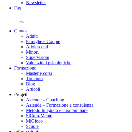
Newsletter
Faq
Clinica
Adulti
Famiglie e Coppie
Adolescenti
Minori
Supervisioni
Valutazioni psicologiche
Formazione
Master e corsi
Tirocinio
Blog
Articoli
Progetti
Aziende – Coaching
Aziende – Formazione e consulenza
Metodo Integrato e crisi familiare
SiCura-Mente
MiGioco
Scuole
Informazioni