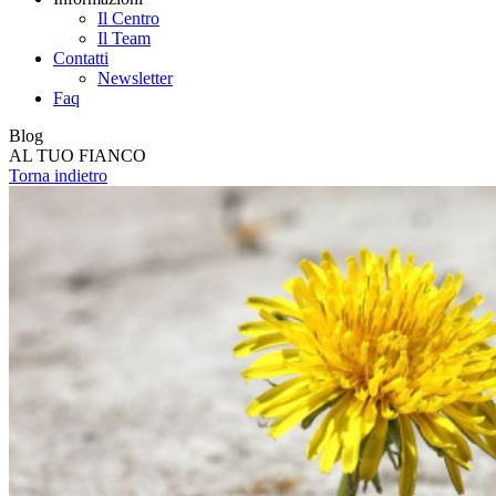
Il Centro
Il Team
Contatti
Newsletter
Faq
Blog
AL TUO FIANCO
Torna indietro