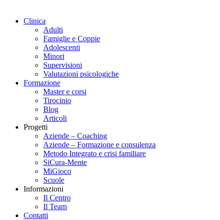
Clinica
Adulti
Famiglie e Coppie
Adolescenti
Minori
Supervisioni
Valutazioni psicologiche
Formazione
Master e corsi
Tirocinio
Blog
Articoli
Progetti
Aziende – Coaching
Aziende – Formazione e consulenza
Metodo Integrato e crisi familiare
SiCura-Mente
MiGioco
Scuole
Informazioni
Il Centro
Il Team
Contatti