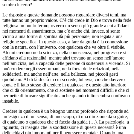
sembra incerto?
Le risposte a queste domande possono riguardare diversi temi, ma
tutte hanno un proprio valore. C’è chi crede in Dio e trova nella fede
religiosa un punto fermo, ovvero un senso più grande a cui affidarsi
nei momenti di smarrimento, ma c’è anche chi, invece, si sente
vicino a una forma di spiritualità più personale, non legata a una
religione specifica. In questo caso, a fare da guida è la connessione
con la natura, con l’universo, con qualcosa che va oltre il visibile.
Alcuni credono nella scienza, nella conoscenza, nel progresso e si
affidano alla razionalità, mentre altri trovano un senso nell’amore,
nell’amicizia, nella capacità delle persone di sostenersi a vicenda. Si
può credere negli esseri umani, nella forza delle relazioni, nella
solidarietà, ma anche nell’arte, nella bellezza, nei piccoli gesti
quotidiani. Al di là di ciò in cui si crede, tuttavia, ciò che davvero
conta è il fatto stesso di credere in qualcosa: è questo atto interiore
che ci dà orientamento, che ci sostiene nei momenti difficili e che ci
permette di trovare significato anche quando tutto sembra confuso o
instabile.
Credere in qualcosa è un bisogno umano profondo che risponde ad
un’esigenza di un senso, di uno scopo, di una direzione da seguire,
di qualcuno o qualcosa che ci faccia da guida (…). La psicologia, a
riguardo, ci insegna che la soddisfazione di questa necessità è una
delle chiavi più importanti per il benessere mentale. Quando una