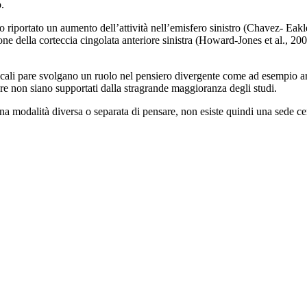
.
anno riportato un aumento dell’attività nell’emisfero sinistro (Chavez- Ea
ne della corteccia cingolata anteriore sinistra (Howard-Jones et al., 2005
rticali pare svolgano un ruolo nel pensiero divergente come ad esempio are
 pare non siano supportati dalla stragrande maggioranza degli studi.
a modalità diversa o separata di pensare, non esiste quindi una sede cer