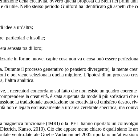
nizione della creatività, ovvero quella proposta da Stein nei primi anni 
e di utile. Nello stesso periodo Guilford ha identificato gli aspetti che 
i idee a un’altra;
 particolari e insolite;
a sensata tra di loro;
izzarle in forme nuove, capire cosa non va e cosa può essere perfeziona
va. Durante il processo generativo (o pensiero divergente), la mente crea
ni e poi viene selezionata quella migliore. L’ipotesi di un processo cre
 l’altra analitica.
ive, i ricercatori concordano sul fatto che non esiste un quadro coerente
mprendere la creatività, è stata superata da modelli più sofisticati che 
ssione la tradizionale associazione tra creatività ed emisfero destro, ri
ività non è legata esclusivamente a un’area cerebrale specifica, ma coinv
nanza magnetica funzionale (fMRI) o la PET hanno riportato un coinvolgi
Dietrich, Kanso, 2010). Ciò che appare meno chiaro è quali siano le aree 
ontale ventro-laterale Goel e Vartanian nel 2005 riportano un’attivazion