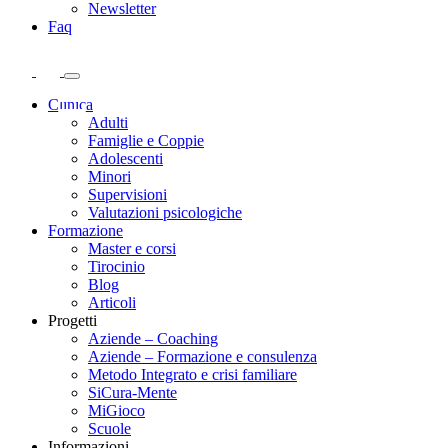
Newsletter
Faq
Clinica
Adulti
Famiglie e Coppie
Adolescenti
Minori
Supervisioni
Valutazioni psicologiche
Formazione
Master e corsi
Tirocinio
Blog
Articoli
Progetti
Aziende – Coaching
Aziende – Formazione e consulenza
Metodo Integrato e crisi familiare
SiCura-Mente
MiGioco
Scuole
Informazioni