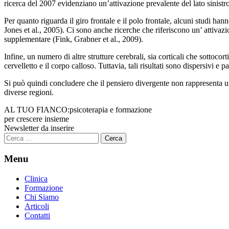
ricerca del 2007 evidenziano un’attivazione prevalente del lato sinistro
Per quanto riguarda il giro frontale e il polo frontale, alcuni studi h
Jones et al., 2005). Ci sono anche ricerche che riferiscono un’ attivazio
supplementare (Fink, Grabner et al., 2009).
Infine, un numero di altre strutture cerebrali, sia corticali che sottoco
cervelletto e il corpo calloso. Tuttavia, tali risultati sono dispersivi e
Si può quindi concludere che il pensiero divergente non rappresenta un
diverse regioni.
AL TUO FIANCO:
psicoterapia e formazione
per crescere insieme
Newsletter da inserire
Ricerca
per:
Menu
Clinica
Formazione
Chi Siamo
Articoli
Contatti