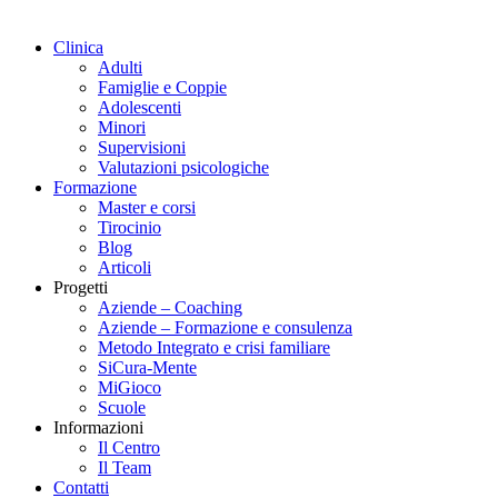
Clinica
Adulti
Famiglie e Coppie
Adolescenti
Minori
Supervisioni
Valutazioni psicologiche
Formazione
Master e corsi
Tirocinio
Blog
Articoli
Progetti
Aziende – Coaching
Aziende – Formazione e consulenza
Metodo Integrato e crisi familiare
SiCura-Mente
MiGioco
Scuole
Informazioni
Il Centro
Il Team
Contatti