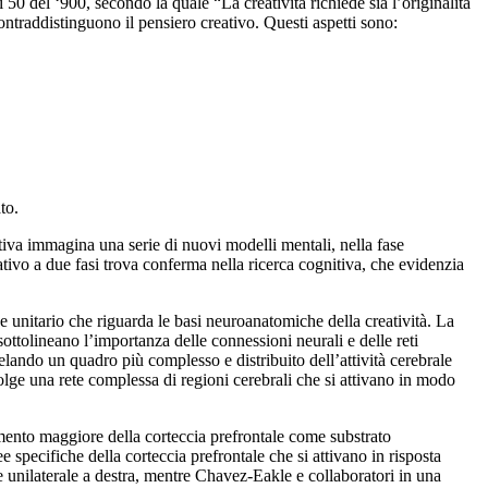
50 del ‘900, secondo la quale “La creatività richiede sia l’originalità
contraddistinguono il pensiero creativo. Questi aspetti sono:
to.
tiva immagina una serie di nuovi modelli mentali, nella fase
ativo a due fasi trova conferma nella ricerca cognitiva, che evidenzia
 e unitario che riguarda le basi neuroanatomiche della creatività. La
sottolineano l’importanza delle connessioni neurali e delle reti
velando un quadro più complesso e distribuito dell’attività cerebrale
olge una rete complessa di regioni cerebrali che si attivano in modo
mento maggiore della corteccia prefrontale come substrato
specifiche della corteccia prefrontale che si attivano in risposta
e unilaterale a destra, mentre Chavez-Eakle e collaboratori in una