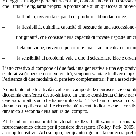
Ad oggi la maggior parte dei ricercatori, concordano con una stessa defi
che l’utilità” e riguarda proprio la produzione di un qualcosa di nuovo 
– la fluidità, ovvero la capacità di produrre abbondanti idee;
– la flessibilità, quindi la capacità di passare da una successione d
– l’originalità, che consiste nella capacità di trovare risposte uniche,
– l’elaborazione, ovvero il percorrere una strada ideativa in manier
– la sensibilità ai problemi, vale a dire il selezionare idee e organ
L’atto creativo si compone di due fasi, una generativa e una esplorati
esplorativa (o pensiero convergente), vengono valutate le diverse opzio
l’esistenza di due modalità di pensiero complementari: l’una associativa,
Nonostante tutte le attività svolte nel campo delle neuroscienze cognit
dicotomia emisferica destro-sinistro, un tempo considerata chiave per co
cerebrali. Infatti studi che hanno utilizzato l’EEG hanno messo in discu
durante compiti creativi. Le ricerche più recenti indicano che la creat
dinamico a seconda della natura del compito.
Altri studi neuroanatomici funzionali, realizzati utilizzando la riso
neuroanatomico critico per il pensiero divergente (Folley, Park, 2005; 
a compiti creativi. Ad esempio, per quanto riguarda la corteccia prefr