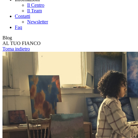
Il Centro
Il Team
Contatti
Newsletter
Faq
Blog
AL TUO FIANCO
Torna indietro