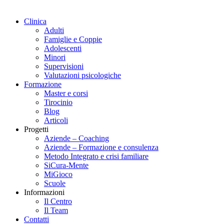
Clinica
Adulti
Famiglie e Coppie
Adolescenti
Minori
Supervisioni
Valutazioni psicologiche
Formazione
Master e corsi
Tirocinio
Blog
Articoli
Progetti
Aziende – Coaching
Aziende – Formazione e consulenza
Metodo Integrato e crisi familiare
SiCura-Mente
MiGioco
Scuole
Informazioni
Il Centro
Il Team
Contatti