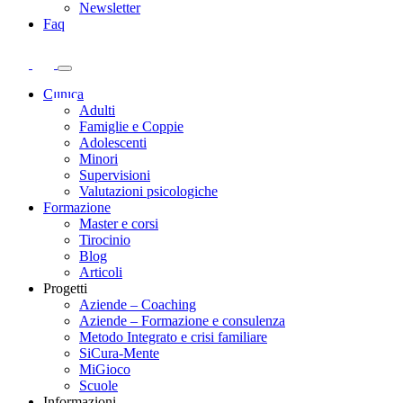
Newsletter
Faq
Clinica
Adulti
Famiglie e Coppie
Adolescenti
Minori
Supervisioni
Valutazioni psicologiche
Formazione
Master e corsi
Tirocinio
Blog
Articoli
Progetti
Aziende – Coaching
Aziende – Formazione e consulenza
Metodo Integrato e crisi familiare
SiCura-Mente
MiGioco
Scuole
Informazioni