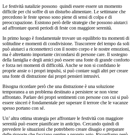
Le festività natalizie possono quindi essere essere un momento
difficile per chi soffre di un disturbo alimentare. Le settimane che
precedono le feste spesso sono piene di sensi di colpa e di
preoccupazione. Esistono però delle strategie che possono aiutarci
ad affrontare questi periodi di feste con maggiore serenità.
In primo luogo è fondamentale trovare un equilibrio tra momenti di
solitudine e momenti di condivisione. Trascorrere del tempo da soli
può aiutarci a riconnetterci con il nostro corpo e le nostre emozioni,
ma è altrettanto importante circondarsi di persone care. Il sostegno
della famiglia e degli amici può essere una fonte di grande conforto
e forza nei momenti di difficoltà. Anche se non si confidano le
proprie ansie o i propri impulsi, si può contare sugli altri per creare
una fonte di distrazione dai propri pensieri intrusivi.
Bisogna ricordare però che una distrazione è una soluzione
temporanea a un problema destinato a persistere se non viene
affrontato. Parlare dei propri sentimenti con persone con cui si può
essere sinceri è fondamentale per superare il terrore che le vacanze
spesso portano con sé.
Un’ altra ottima strategia per affrontare le festività con maggiore
serenità può essere pianificare in anticipo. Cercando quindi di
prevedere le situazioni che potrebbero creare disagio e preparare
delle risposte che facciano sentire a proprio agio. Ricordiamo però