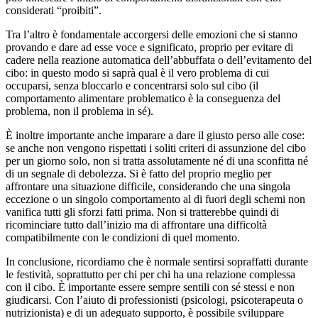
considerati “proibiti”.
Tra l’altro è fondamentale accorgersi delle emozioni che si stanno
provando e dare ad esse voce e significato, proprio per evitare di
cadere nella reazione automatica dell’abbuffata o dell’evitamento del
cibo: in questo modo si saprà qual è il vero problema di cui
occuparsi, senza bloccarlo e concentrarsi solo sul cibo (il
comportamento alimentare problematico è la conseguenza del
problema, non il problema in sé).
È inoltre importante anche imparare a dare il giusto perso alle cose:
se anche non vengono rispettati i soliti criteri di assunzione del cibo
per un giorno solo, non si tratta assolutamente né di una sconfitta né
di un segnale di debolezza. Si è fatto del proprio meglio per
affrontare una situazione difficile, considerando che una singola
eccezione o un singolo comportamento al di fuori degli schemi non
vanifica tutti gli sforzi fatti prima. Non si tratterebbe quindi di
ricominciare tutto dall’inizio ma di affrontare una difficoltà
compatibilmente con le condizioni di quel momento.
In conclusione, ricordiamo che è normale sentirsi sopraffatti durante
le festività, soprattutto per chi per chi ha una relazione complessa
con il cibo. È importante essere sempre sentili con sé stessi e non
giudicarsi. Con l’aiuto di professionisti (psicologi, psicoterapeuta o
nutrizionista) e di un adeguato supporto, è possibile sviluppare