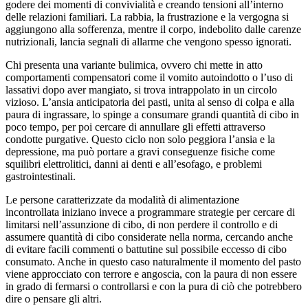
godere dei momenti di convivialità e creando tensioni all’interno
delle relazioni familiari. La rabbia, la frustrazione e la vergogna si
aggiungono alla sofferenza, mentre il corpo, indebolito dalle carenze
nutrizionali, lancia segnali di allarme che vengono spesso ignorati.
Chi presenta una variante bulimica, ovvero chi mette in atto
comportamenti compensatori come il vomito autoindotto o l’uso di
lassativi dopo aver mangiato, si trova intrappolato in un circolo
vizioso. L’ansia anticipatoria dei pasti, unita al senso di colpa e alla
paura di ingrassare, lo spinge a consumare grandi quantità di cibo in
poco tempo, per poi cercare di annullare gli effetti attraverso
condotte purgative. Questo ciclo non solo peggiora l’ansia e la
depressione, ma può portare a gravi conseguenze fisiche come
squilibri elettrolitici, danni ai denti e all’esofago, e problemi
gastrointestinali.
Le persone caratterizzate da modalità di alimentazione
incontrollata iniziano invece a programmare strategie per cercare di
limitarsi nell’assunzione di cibo, di non perdere il controllo e di
assumere quantità di cibo considerate nella norma, cercando anche
di evitare facili commenti o battutine sul possibile eccesso di cibo
consumato. Anche in questo caso naturalmente il momento del pasto
viene approcciato con terrore e angoscia, con la paura di non essere
in grado di fermarsi o controllarsi e con la pura di ciò che potrebbero
dire o pensare gli altri.