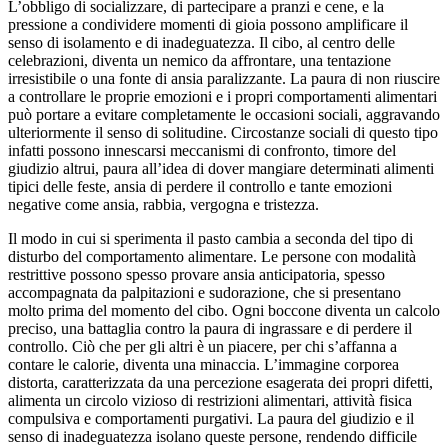
L’obbligo di socializzare, di partecipare a pranzi e cene, e la
pressione a condividere momenti di gioia possono amplificare il
senso di isolamento e di inadeguatezza. Il cibo, al centro delle
celebrazioni, diventa un nemico da affrontare, una tentazione
irresistibile o una fonte di ansia paralizzante. La paura di non riuscire
a controllare le proprie emozioni e i propri comportamenti alimentari
può portare a evitare completamente le occasioni sociali, aggravando
ulteriormente il senso di solitudine. Circostanze sociali di questo tipo
infatti possono innescarsi meccanismi di confronto, timore del
giudizio altrui, paura all’idea di dover mangiare determinati alimenti
tipici delle feste, ansia di perdere il controllo e tante emozioni
negative come ansia, rabbia, vergogna e tristezza.
Il modo in cui si sperimenta il pasto cambia a seconda del tipo di
disturbo del comportamento alimentare. Le persone con modalità
restrittive possono spesso provare ansia anticipatoria, spesso
accompagnata da palpitazioni e sudorazione, che si presentano
molto prima del momento del cibo. Ogni boccone diventa un calcolo
preciso, una battaglia contro la paura di ingrassare e di perdere il
controllo. Ciò che per gli altri è un piacere, per chi s’affanna a
contare le calorie, diventa una minaccia. L’immagine corporea
distorta, caratterizzata da una percezione esagerata dei propri difetti,
alimenta un circolo vizioso di restrizioni alimentari, attività fisica
compulsiva e comportamenti purgativi. La paura del giudizio e il
senso di inadeguatezza isolano queste persone, rendendo difficile