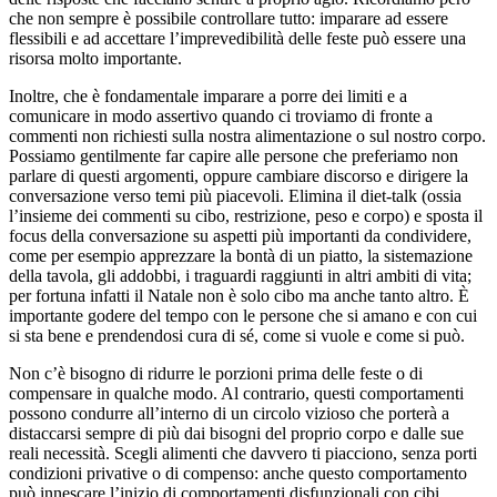
che non sempre è possibile controllare tutto: imparare ad essere
flessibili e ad accettare l’imprevedibilità delle feste può essere una
risorsa molto importante.
Inoltre, che è fondamentale imparare a porre dei limiti e a
comunicare in modo assertivo quando ci troviamo di fronte a
commenti non richiesti sulla nostra alimentazione o sul nostro corpo.
Possiamo gentilmente far capire alle persone che preferiamo non
parlare di questi argomenti, oppure cambiare discorso e dirigere la
conversazione verso temi più piacevoli. Elimina il diet-talk (ossia
l’insieme dei commenti su cibo, restrizione, peso e corpo) e sposta il
focus della conversazione su aspetti più importanti da condividere,
come per esempio apprezzare la bontà di un piatto, la sistemazione
della tavola, gli addobbi, i traguardi raggiunti in altri ambiti di vita;
per fortuna infatti il Natale non è solo cibo ma anche tanto altro. È
importante godere del tempo con le persone che si amano e con cui
si sta bene e prendendosi cura di sé, come si vuole e come si può.
Non c’è bisogno di ridurre le porzioni prima delle feste o di
compensare in qualche modo. Al contrario, questi comportamenti
possono condurre all’interno di un circolo vizioso che porterà a
distaccarsi sempre di più dai bisogni del proprio corpo e dalle sue
reali necessità. Scegli alimenti che davvero ti piacciono, senza porti
condizioni privative o di compenso: anche questo comportamento
può innescare l’inizio di comportamenti disfunzionali con cibi