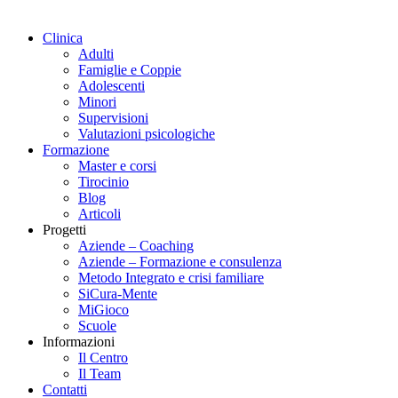
Clinica
Adulti
Famiglie e Coppie
Adolescenti
Minori
Supervisioni
Valutazioni psicologiche
Formazione
Master e corsi
Tirocinio
Blog
Articoli
Progetti
Aziende – Coaching
Aziende – Formazione e consulenza
Metodo Integrato e crisi familiare
SiCura-Mente
MiGioco
Scuole
Informazioni
Il Centro
Il Team
Contatti