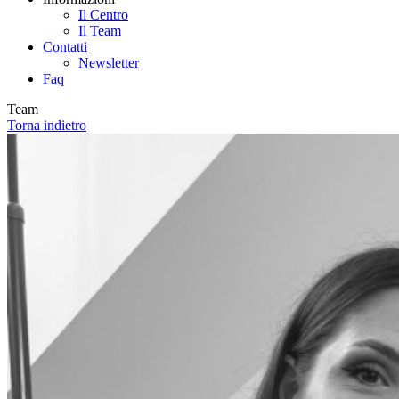
Il Centro
Il Team
Contatti
Newsletter
Faq
Team
Torna indietro