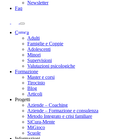
Newsletter
Faq
Clinica
Adulti
Famiglie e Coppie
Adolescenti
Minori
Supervisioni
Valutazioni psicologiche
Formazione
Master e corsi
Tirocinio
Blog
Articoli
Progetti
Aziende – Coaching
Aziende – Formazione e consulenza
Metodo Integrato e crisi familiare
SiCura-Mente
MiGioco
Scuole
Informazioni