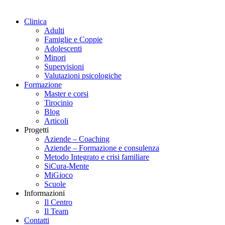
Clinica
Adulti
Famiglie e Coppie
Adolescenti
Minori
Supervisioni
Valutazioni psicologiche
Formazione
Master e corsi
Tirocinio
Blog
Articoli
Progetti
Aziende – Coaching
Aziende – Formazione e consulenza
Metodo Integrato e crisi familiare
SiCura-Mente
MiGioco
Scuole
Informazioni
Il Centro
Il Team
Contatti