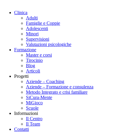
Clinica
Adulti
Famiglie e Coppie
Adolescenti
Minori
Supervisioni
Valutazioni psicologiche
Formazione
Master e corsi
Tirocinio
Blog
Articoli
Progetti
Aziende – Coaching
Aziende – Formazione e consulenza
Metodo Integrato e crisi familiare
SiCura-Mente
MiGioco
Scuole
Informazioni
Il Centro
Il Team
Contatti