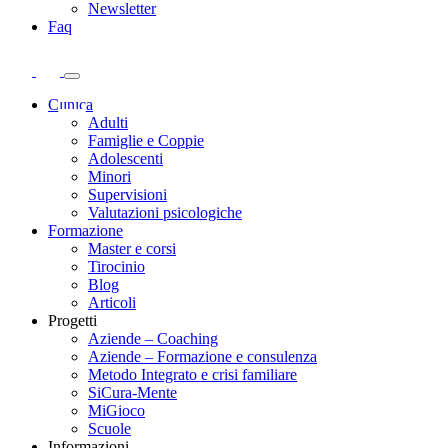
Newsletter
Faq
Clinica
Adulti
Famiglie e Coppie
Adolescenti
Minori
Supervisioni
Valutazioni psicologiche
Formazione
Master e corsi
Tirocinio
Blog
Articoli
Progetti
Aziende – Coaching
Aziende – Formazione e consulenza
Metodo Integrato e crisi familiare
SiCura-Mente
MiGioco
Scuole
Informazioni