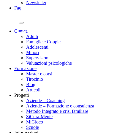
Newsletter
Faq
Clinica
Adulti
Famiglie e Coppie
Adolescenti
Minori
Supervisioni
Valutazioni psicologiche
Formazione
Master e corsi
Tirocinio
Blog
Articoli
Progetti
Aziende – Coaching
Aziende – Formazione e consulenza
Metodo Integrato e crisi familiare
SiCura-Mente
MiGioco
Scuole
Informazioni