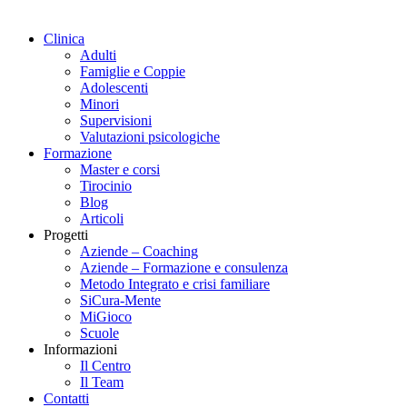
Clinica
Adulti
Famiglie e Coppie
Adolescenti
Minori
Supervisioni
Valutazioni psicologiche
Formazione
Master e corsi
Tirocinio
Blog
Articoli
Progetti
Aziende – Coaching
Aziende – Formazione e consulenza
Metodo Integrato e crisi familiare
SiCura-Mente
MiGioco
Scuole
Informazioni
Il Centro
Il Team
Contatti