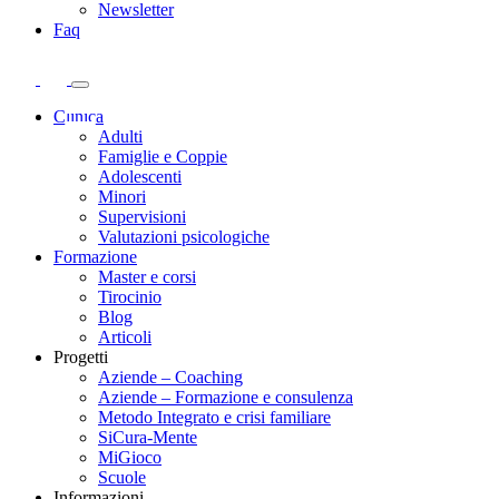
Newsletter
Faq
Clinica
Adulti
Famiglie e Coppie
Adolescenti
Minori
Supervisioni
Valutazioni psicologiche
Formazione
Master e corsi
Tirocinio
Blog
Articoli
Progetti
Aziende – Coaching
Aziende – Formazione e consulenza
Metodo Integrato e crisi familiare
SiCura-Mente
MiGioco
Scuole
Informazioni