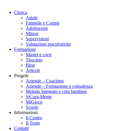
Clinica
Adulti
Famiglie e Coppie
Adolescenti
Minori
Supervisioni
Valutazioni psicologiche
Formazione
Master e corsi
Tirocinio
Blog
Articoli
Progetti
Aziende – Coaching
Aziende – Formazione e consulenza
Metodo Integrato e crisi familiare
SiCura-Mente
MiGioco
Scuole
Informazioni
Il Centro
Il Team
Contatti