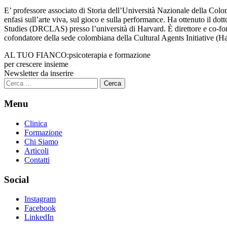
E’ professore associato di Storia dell’Università Nazionale della Colomb
enfasi sull’arte viva, sul gioco e sulla performance. Ha ottenuto il 
Studies (DRCLAS) presso l’università di Harvard. È direttore e co-fon
cofondatore della sede colombiana della Cultural Agents Initiative (H
AL TUO FIANCO:
psicoterapia e formazione
per crescere insieme
Newsletter da inserire
Ricerca
per:
Menu
Clinica
Formazione
Chi Siamo
Articoli
Contatti
Social
Instagram
Facebook
LinkedIn