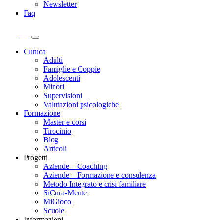
Newsletter
Faq
Clinica
Adulti
Famiglie e Coppie
Adolescenti
Minori
Supervisioni
Valutazioni psicologiche
Formazione
Master e corsi
Tirocinio
Blog
Articoli
Progetti
Aziende – Coaching
Aziende – Formazione e consulenza
Metodo Integrato e crisi familiare
SiCura-Mente
MiGioco
Scuole
Informazioni