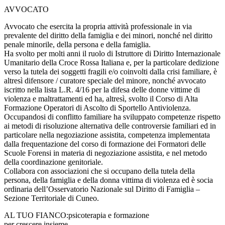
AVVOCATO
Avvocato che esercita la propria attività professionale in via
prevalente del diritto della famiglia e dei minori, nonché nel diritto
penale minorile, della persona e della famiglia.
Ha svolto per molti anni il ruolo di Istruttore di Diritto Internazionale
Umanitario della Croce Rossa Italiana e, per la particolare dedizione
verso la tutela dei soggetti fragili e/o coinvolti dalla crisi familiare, è
altresì difensore / curatore speciale del minore, nonché avvocato
iscritto nella lista L.R. 4/16 per la difesa delle donne vittime di
violenza e maltrattamenti ed ha, altresì, svolto il Corso di Alta
Formazione Operatori di Ascolto di Sportello Antiviolenza.
Occupandosi di conflitto familiare ha sviluppato competenze rispetto
ai metodi di risoluzione alternativa delle controversie familiari ed in
particolare nella negoziazione assistita, competenza implementata
dalla frequentazione del corso di formazione dei Formatori delle
Scuole Forensi in materia di negoziazione assistita, e nel metodo
della coordinazione genitoriale.
Collabora con associazioni che si occupano della tutela della
persona, della famiglia e della donna vittima di violenza ed è socia
ordinaria dell’Osservatorio Nazionale sul Diritto di Famiglia –
Sezione Territoriale di Cuneo.
AL TUO FIANCO:
psicoterapia e formazione
per crescere insieme