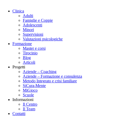
Clinica
Adulti
Famiglie e Coppie
Adolescenti
Minori
Supervisioni
Valutazioni psicologiche
Formazione
Master e corsi
Tirocinio
Blog
Articoli
Progetti
Aziende – Coaching
Aziende – Formazione e consulenza
Metodo Integrato e crisi familiare
SiCura-Mente
MiGioco
Scuole
Informazioni
Il Centro
Il Team
Contatti