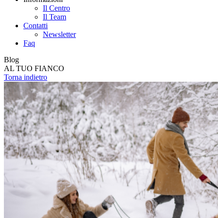
Il Centro
Il Team
Contatti
Newsletter
Faq
Blog
AL TUO FIANCO
Torna indietro