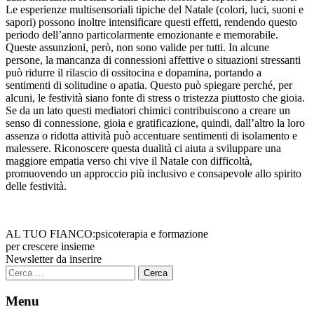
Le esperienze multisensoriali tipiche del Natale (colori, luci, suoni e
sapori) possono inoltre intensificare questi effetti, rendendo questo
periodo dell’anno particolarmente emozionante e memorabile.
Queste assunzioni, però, non sono valide per tutti. In alcune
persone, la mancanza di connessioni affettive o situazioni stressanti
può ridurre il rilascio di ossitocina e dopamina, portando a
sentimenti di solitudine o apatia. Questo può spiegare perché, per
alcuni, le festività siano fonte di stress o tristezza piuttosto che gioia.
Se da un lato questi mediatori chimici contribuiscono a creare un
senso di connessione, gioia e gratificazione, quindi, dall’altro la loro
assenza o ridotta attività può accentuare sentimenti di isolamento e
malessere. Riconoscere questa dualità ci aiuta a sviluppare una
maggiore empatia verso chi vive il Natale con difficoltà,
promuovendo un approccio più inclusivo e consapevole allo spirito
delle festività.
AL TUO FIANCO:
psicoterapia e formazione
per crescere insieme
Newsletter da inserire
Ricerca
per:
Menu