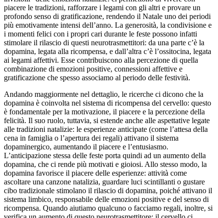
piacere le tradizioni, rafforzare i legami con gli altri e provare un
profondo senso di gratificazione, rendendo il Natale uno dei periodi
più emotivamente intensi dell’anno. La generosità, la condivisione e
i momenti felici con i propri cari durante le feste possono infatti
stimolare il rilascio di questi neurotrasmettitori: da una parte c’è la
dopamina, legata alla ricompensa, e dall’altra c’è l’ossitocina, legata
ai legami affettivi. Esse contribuiscono alla percezione di quella
combinazione di emozioni positive, connessioni affettive e
gratificazione che spesso associamo al periodo delle festività.
Andando maggiormente nel dettaglio, le ricerche ci dicono che la
dopamina è coinvolta nel sistema di ricompensa del cervello: questo
è fondamentale per la motivazione, il piacere e la percezione della
felicità. Il suo ruolo, tuttavia, si estende anche alle aspettative legate
alle tradizioni natalizie: le esperienze anticipate (come l’attesa della
cena in famiglia o l’apertura dei regali) attivano il sistema
dopaminergico, aumentando il piacere e l’entusiasmo.
L’anticipazione stessa delle feste porta quindi ad un aumento della
dopamina, che ci rende più motivati e gioiosi. Allo stesso modo, la
dopamina favorisce il piacere delle esperienze: attività come
ascoltare una canzone natalizia, guardare luci scintillanti o gustare
cibo tradizionale stimolano il rilascio di dopamina, poiché attivano il
sistema limbico, responsabile delle emozioni positive e del senso di
ricompensa. Quando aiutiamo qualcuno o facciamo regali, inoltre, si
verifica un aumento di questo neurotrasmettitore: il cervello ci