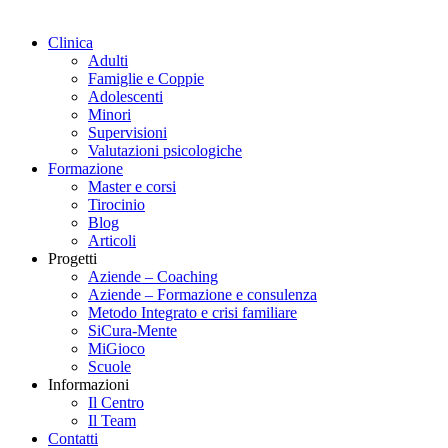
Clinica
Adulti
Famiglie e Coppie
Adolescenti
Minori
Supervisioni
Valutazioni psicologiche
Formazione
Master e corsi
Tirocinio
Blog
Articoli
Progetti
Aziende – Coaching
Aziende – Formazione e consulenza
Metodo Integrato e crisi familiare
SiCura-Mente
MiGioco
Scuole
Informazioni
Il Centro
Il Team
Contatti