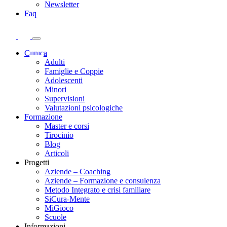
Newsletter
Faq
Clinica
Adulti
Famiglie e Coppie
Adolescenti
Minori
Supervisioni
Valutazioni psicologiche
Formazione
Master e corsi
Tirocinio
Blog
Articoli
Progetti
Aziende – Coaching
Aziende – Formazione e consulenza
Metodo Integrato e crisi familiare
SiCura-Mente
MiGioco
Scuole
Informazioni