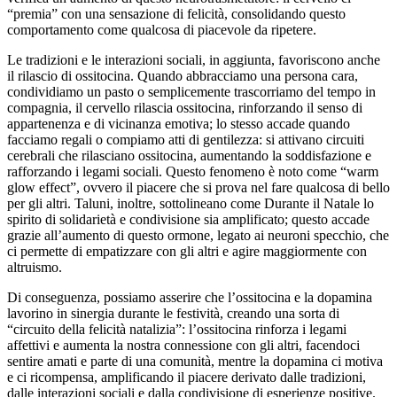
“premia” con una sensazione di felicità, consolidando questo
comportamento come qualcosa di piacevole da ripetere.
Le tradizioni e le interazioni sociali, in aggiunta, favoriscono anche
il rilascio di ossitocina. Quando abbracciamo una persona cara,
condividiamo un pasto o semplicemente trascorriamo del tempo in
compagnia, il cervello rilascia ossitocina, rinforzando il senso di
appartenenza e di vicinanza emotiva; lo stesso accade quando
facciamo regali o compiamo atti di gentilezza: si attivano circuiti
cerebrali che rilasciano ossitocina, aumentando la soddisfazione e
rafforzando i legami sociali. Questo fenomeno è noto come “warm
glow effect”, ovvero il piacere che si prova nel fare qualcosa di bello
per gli altri. Taluni, inoltre, sottolineano come Durante il Natale lo
spirito di solidarietà e condivisione sia amplificato; questo accade
grazie all’aumento di questo ormone, legato ai neuroni specchio, che
ci permette di empatizzare con gli altri e agire maggiormente con
altruismo.
Di conseguenza, possiamo asserire che l’ossitocina e la dopamina
lavorino in sinergia durante le festività, creando una sorta di
“circuito della felicità natalizia”: l’ossitocina rinforza i legami
affettivi e aumenta la nostra connessione con gli altri, facendoci
sentire amati e parte di una comunità, mentre la dopamina ci motiva
e ci ricompensa, amplificando il piacere derivato dalle tradizioni,
dalle interazioni sociali e dalla condivisione di esperienze positive.