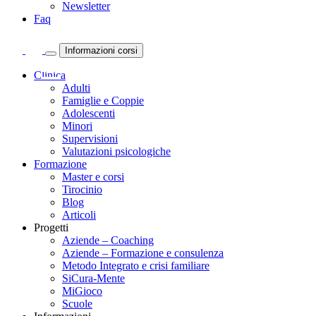
Newsletter
Faq
Informazioni corsi
Clinica
Adulti
Famiglie e Coppie
Adolescenti
Minori
Supervisioni
Valutazioni psicologiche
Formazione
Master e corsi
Tirocinio
Blog
Articoli
Progetti
Aziende – Coaching
Aziende – Formazione e consulenza
Metodo Integrato e crisi familiare
SiCura-Mente
MiGioco
Scuole