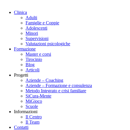
Clinica
Adulti
Famiglie e Coppie
Adolescenti
Minori
Supervisioni
Valutazioni psicologiche
Formazione
Master e corsi
Tirocinio
Blog
Articoli
Progetti
Aziende – Coaching
Aziende – Formazione e consulenza
Metodo Integrato e crisi familiare
SiCura-Mente
MiGioco
Scuole
Informazioni
Il Centro
Il Team
Contatti