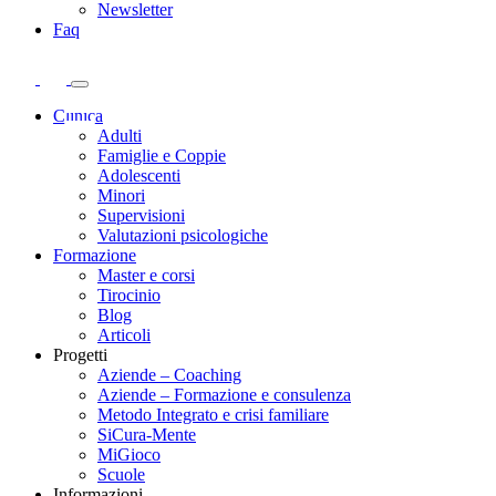
Newsletter
Faq
Clinica
Adulti
Famiglie e Coppie
Adolescenti
Minori
Supervisioni
Valutazioni psicologiche
Formazione
Master e corsi
Tirocinio
Blog
Articoli
Progetti
Aziende – Coaching
Aziende – Formazione e consulenza
Metodo Integrato e crisi familiare
SiCura-Mente
MiGioco
Scuole
Informazioni