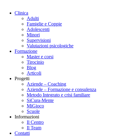
Clinica
Adulti
Famiglie e Coppie
Adolescenti
Minori
Supervisioni
Valutazioni psicologiche
Formazione
Master e corsi
Tirocinio
Blog
Articoli
Progetti
Aziende – Coaching
Aziende – Formazione e consulenza
Metodo Integrato e crisi familiare
SiCura-Mente
MiGioco
Scuole
Informazioni
Il Centro
Il Team
Contatti