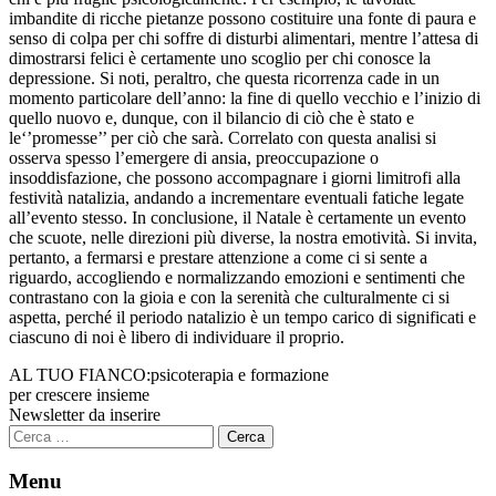
imbandite di ricche pietanze possono costituire una fonte di paura e
senso di colpa per chi soffre di disturbi alimentari, mentre l’attesa di
dimostrarsi felici è certamente uno scoglio per chi conosce la
depressione. Si noti, peraltro, che questa ricorrenza cade in un
momento particolare dell’anno: la fine di quello vecchio e l’inizio di
quello nuovo e, dunque, con il bilancio di ciò che è stato e
le‘’promesse’’ per ciò che sarà. Correlato con questa analisi si
osserva spesso l’emergere di ansia, preoccupazione o
insoddisfazione, che possono accompagnare i giorni limitrofi alla
festività natalizia, andando a incrementare eventuali fatiche legate
all’evento stesso. In conclusione, il Natale è certamente un evento
che scuote, nelle direzioni più diverse, la nostra emotività. Si invita,
pertanto, a fermarsi e prestare attenzione a come ci si sente a
riguardo, accogliendo e normalizzando emozioni e sentimenti che
contrastano con la gioia e con la serenità che culturalmente ci si
aspetta, perché il periodo natalizio è un tempo carico di significati e
ciascuno di noi è libero di individuare il proprio.
AL TUO FIANCO:
psicoterapia e formazione
per crescere insieme
Newsletter da inserire
Ricerca
per:
Menu