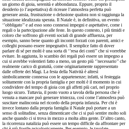
un giorno di gioia, serenità e abbondanza. Eppure, proprio il
desiderio (o l’aspettativa) di ricreare l’atmosfera perfetta può
generare ansia, frustrazione o delusione qualora non si raggiunga la
situazione idealizzata sperata. Il Natale è, in definitiva, un evento
‘’obbligato’’ e ad esso sono connessi impegni e aspettative, come i
regali o la partecipazione alle feste. In questo contesto, i più timidi e
coloro che soffrono gli eventi sociali di grande affluenza, per
esempio, sanno bene quanto gli incontri forzati con parenti, amici e
colleghi possano essere impegnativi. Il semplice fatto di dover
parlare di sé per molti è una sorta di ‘’resa dei conti’’ che si vorrebbe
evitare. In aggiunta, lo scambio dei regali può essere un impegno a
cui si avrebbe volentieri fatto a meno, un gesto più ‘’necessario’’ che
realmente carico di gratuità, come originariamente rappresentato
dalle offerte dei Magi. La festa della Natività è altresì
simbolicamente connessa con le appartenenze; infatti, si festeggia
solitamente con la propria famiglia e per molti è il momento in cui
condividere del tempo di gioia con gli affetti più cari, nel proprio
luogo sicuro. Tuttavia, il posto vuoto a tavola della persona che è
venuta a mancare può generare tristezza, così come l’atmosfera può
suscitare malinconia nel ricordo della propria infanzia. Per chi è
invece lontano dalla propria famiglia il Natale può portare a un
senso di solitudine, senza dimenticare che ci si può sentire molto soli
anche quando ci si trova in mezzo a molta altra gente. D’altro canto,
la ricorrenza natalizia può essere un tempo difficile da affrontare per
chi è più fragile psicologicamente. Per esempio, le tavolate