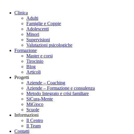
Clinica
Adulti
Famiglie e Coppie
Adolescenti
Minori
Supervisioni
Valutazioni psicologiche
Formazione
Master e corsi
Tirocinio
Blog
Articoli
Progetti
Aziende – Coaching
Aziende – Formazione e consulenza
Metodo Integrato e crisi familiare
SiCura-Mente
MiGioco
Scuole
Informazioni
Il Centro
Il Team
Contatti