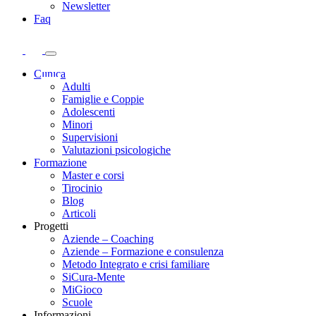
Newsletter
Faq
Clinica
Adulti
Famiglie e Coppie
Adolescenti
Minori
Supervisioni
Valutazioni psicologiche
Formazione
Master e corsi
Tirocinio
Blog
Articoli
Progetti
Aziende – Coaching
Aziende – Formazione e consulenza
Metodo Integrato e crisi familiare
SiCura-Mente
MiGioco
Scuole
Informazioni