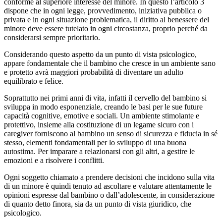
conforme al superiore interesse del minore. In questo l’articolo 3
dispone che in ogni legge, provvedimento, iniziativa pubblica o
privata e in ogni situazione problematica, il diritto al benessere del
minore deve essere tutelato in ogni circostanza, proprio perché da
considerarsi sempre prioritario.
Considerando questo aspetto da un punto di vista psicologico,
appare fondamentale che il bambino che cresce in un ambiente sano
e protetto avrà maggiori probabilità di diventare un adulto
equilibrato e felice.
Soprattutto nei primi anni di vita, infatti il cervello del bambino si
sviluppa in modo esponenziale, creando le basi per le sue future
capacità cognitive, emotive e sociali. Un ambiente stimolante e
protettivo, insieme alla costituzione di un legame sicuro con i
caregiver forniscono al bambino un senso di sicurezza e fiducia in sé
stesso, elementi fondamentali per lo sviluppo di una buona
autostima. Per imparare a relazionarsi con gli altri, a gestire le
emozioni e a risolvere i conflitti.
Ogni soggetto chiamato a prendere decisioni che incidono sulla vita
di un minore è quindi tenuto ad ascoltare e valutare attentamente le
opinioni espresse dal bambino o dall’adolescente, in considerazione
di quanto detto finora, sia da un punto di vista giuridico, che
psicologico.