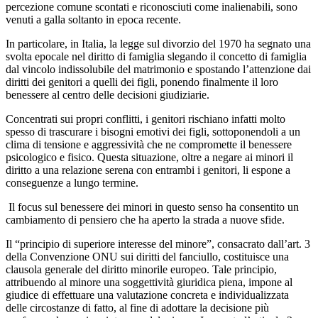
percezione comune scontati e riconosciuti come inalienabili, sono
venuti a galla soltanto in epoca recente.
In particolare, in Italia, la legge sul divorzio del 1970 ha segnato una
svolta epocale nel diritto di famiglia slegando il concetto di famiglia
dal vincolo indissolubile del matrimonio e spostando l’attenzione dai
diritti dei genitori a quelli dei figli, ponendo finalmente il loro
benessere al centro delle decisioni giudiziarie.
Concentrati sui propri conflitti, i genitori rischiano infatti molto
spesso di trascurare i bisogni emotivi dei figli, sottoponendoli a un
clima di tensione e aggressività che ne compromette il benessere
psicologico e fisico. Questa situazione, oltre a negare ai minori il
diritto a una relazione serena con entrambi i genitori, li espone a
conseguenze a lungo termine.
Il focus sul benessere dei minori in questo senso ha consentito un
cambiamento di pensiero che ha aperto la strada a nuove sfide.
Il “principio di superiore interesse del minore”, consacrato dall’art. 3
della Convenzione ONU sui diritti del fanciullo, costituisce una
clausola generale del diritto minorile europeo. Tale principio,
attribuendo al minore una soggettività giuridica piena, impone al
giudice di effettuare una valutazione concreta e individualizzata
delle circostanze di fatto, al fine di adottare la decisione più