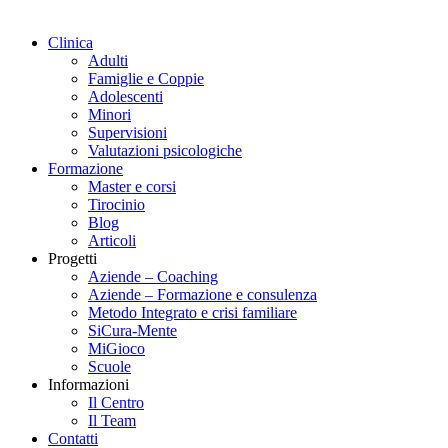
Clinica
Adulti
Famiglie e Coppie
Adolescenti
Minori
Supervisioni
Valutazioni psicologiche
Formazione
Master e corsi
Tirocinio
Blog
Articoli
Progetti
Aziende – Coaching
Aziende – Formazione e consulenza
Metodo Integrato e crisi familiare
SiCura-Mente
MiGioco
Scuole
Informazioni
Il Centro
Il Team
Contatti