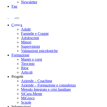
Newsletter
Faq
Clinica
Adulti
Famiglie e Coppie
Adolescenti
Minori
Supervisioni
Valutazioni psicologiche
Formazione
Master e corsi
Tirocinio
Blog
Articoli
Progetti
Aziende – Coaching
Aziende – Formazione e consulenza
Metodo Integrato e crisi familiare
SiCura-Mente
MiGioco
Scuole
Informazioni