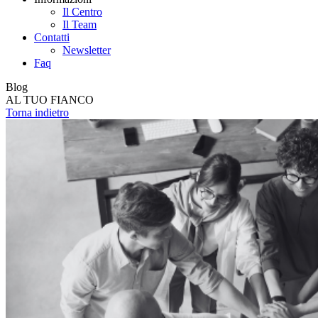
Il Centro
Il Team
Contatti
Newsletter
Faq
Blog
AL TUO FIANCO
Torna indietro