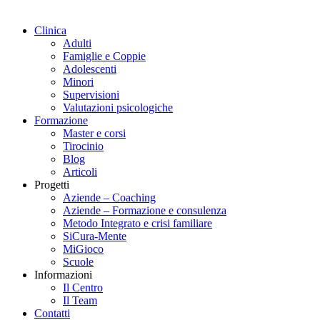
Clinica
Adulti
Famiglie e Coppie
Adolescenti
Minori
Supervisioni
Valutazioni psicologiche
Formazione
Master e corsi
Tirocinio
Blog
Articoli
Progetti
Aziende – Coaching
Aziende – Formazione e consulenza
Metodo Integrato e crisi familiare
SiCura-Mente
MiGioco
Scuole
Informazioni
Il Centro
Il Team
Contatti