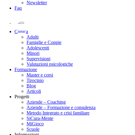
Newsletter
Faq
Clinica
Adulti
Famiglie e Coppie
Adolescenti
Minori
Supervisioni
Valutazioni psicologiche
Formazione
Master e corsi
Tirocinio
Blog
Articoli
Progetti
Aziende – Coaching
Aziende – Formazione e consulenza
Metodo Integrato e crisi familiare
SiCura-Mente
MiGioco
Scuole
Informazioni