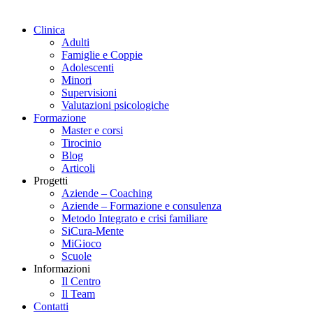
Clinica
Adulti
Famiglie e Coppie
Adolescenti
Minori
Supervisioni
Valutazioni psicologiche
Formazione
Master e corsi
Tirocinio
Blog
Articoli
Progetti
Aziende – Coaching
Aziende – Formazione e consulenza
Metodo Integrato e crisi familiare
SiCura-Mente
MiGioco
Scuole
Informazioni
Il Centro
Il Team
Contatti