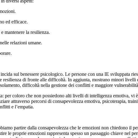
in diversi aspetti:
mozioni.
no ed efficace.
e mantenere la resilienza.
nelle relazioni umane.
borare.
ncida sul benessere psicologico. Le persone con una IE sviluppata riescon
resilienza di fronte alle difficoltà. In aggiunta, mostrano minori livelli 
lamento, difficoltà nella gestione dei conflitti e maggiore vulnerabilità
nata: per coloro che non possiedono alti livelli di intelligenza emotiva, vi
ziare attraverso percorsi di consapevolezza emotiva, psicoterapia, trai
litti e l’empatia.
iamo partire dalla consapevolezza che le emozioni non chiedono il per
estire le proprie emozioni rappresenta spesso un passaggio chiave nel pe