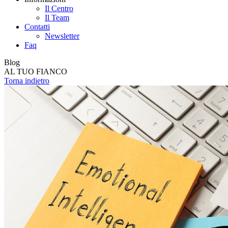
Il Centro
Il Team
Contatti
Newsletter
Faq
Blog
AL TUO FIANCO
Torna indietro