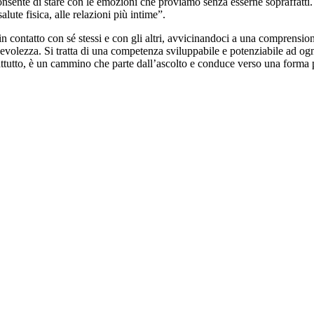
 consente di stare con le emozioni che proviamo senza esserne sopraffat
lute fisica, alle relazioni più intime”.
n contatto con sé stessi e con gli altri, avvicinandoci a una comprension
apevolezza. Si tratta di una competenza sviluppabile e potenziabile ad ogni
attutto, è un cammino che parte dall’ascolto e conduce verso una forma p