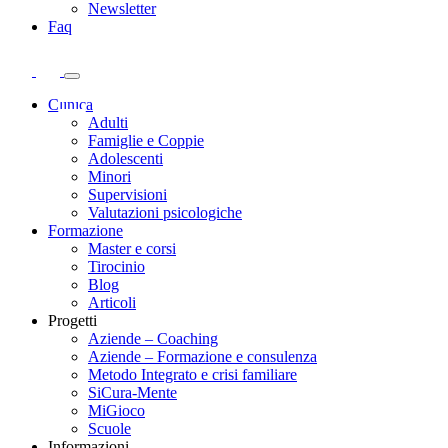
Newsletter
Faq
Clinica
Adulti
Famiglie e Coppie
Adolescenti
Minori
Supervisioni
Valutazioni psicologiche
Formazione
Master e corsi
Tirocinio
Blog
Articoli
Progetti
Aziende – Coaching
Aziende – Formazione e consulenza
Metodo Integrato e crisi familiare
SiCura-Mente
MiGioco
Scuole
Informazioni