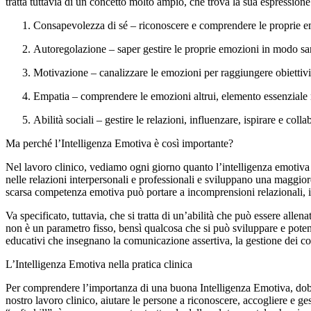
tratta tuttavia di un concetto molto ampio, che trova la sua espressione 
Consapevolezza di sé – riconoscere e comprendere le proprie e
Autoregolazione – saper gestire le proprie emozioni in modo sa
Motivazione – canalizzare le emozioni per raggiungere obiettivi 
Empatia – comprendere le emozioni altrui, elemento essenziale 
Abilità sociali – gestire le relazioni, influenzare, ispirare e colla
Ma perché l’Intelligenza Emotiva è così importante?
Nel lavoro clinico, vediamo ogni giorno quanto l’intelligenza emotiva i
nelle relazioni interpersonali e professionali e sviluppano una maggiore 
scarsa competenza emotiva può portare a incomprensioni relazionali, iso
Va specificato, tuttavia, che si tratta di un’abilità che può essere alle
non è un parametro fisso, bensì qualcosa che si può sviluppare e poten
educativi che insegnano la comunicazione assertiva, la gestione dei conf
L’Intelligenza Emotiva nella pratica clinica
Per comprendere l’importanza di una buona Intelligenza Emotiva, dobb
nostro lavoro clinico, aiutare le persone a riconoscere, accogliere e g