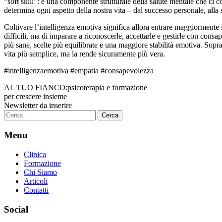
“soft skill”: è una componente strutturale della salute mentale che ci
determina ogni aspetto della nostra vita – dal successo personale, alla sa
Coltivare l’intelligenza emotiva significa allora entrare maggiormente i
difficili, ma di imparare a riconoscerle, accettarle e gestirle con cons
più sane, scelte più equilibrate e una maggiore stabilità emotiva. Sopr
vita più semplice, ma la rende sicuramente più vera.
#intelligenzaemotiva #empatia #consapevolezza
AL TUO FIANCO:
psicoterapia e formazione
per crescere insieme
Newsletter da inserire
Ricerca
per:
Menu
Clinica
Formazione
Chi Siamo
Articoli
Contatti
Social