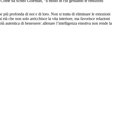
ti. Come ha scritto Goleman, “il modo in cui gestiamo le emozioni
e più profonda di noi e di loro. Non si tratta di eliminare le emozioni
 età che non solo arricchisce la vita interiore, ma favorisce relazioni
iù autentica di benessere: allenare l’intelligenza emotiva non rende la