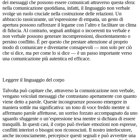
dei messaggi che possono essere comunicati attraverso questa sfera:
nella comunicazione quotidiana, infatti, il linguaggio non verbale
svolge un ruolo cruciale nella costruzione delle relazioni. Un
abbraccio rassicurante, un’espressione di empatia, un gesto di
apertura possono rafforzare il legame con l’altro e facilitare un clima
di fiducia. Al contrario, segnali ambigui o incoerenti tra verbale e
non verbale possono generare incomprensioni, disorientamento o
persino conflitto. È per questo che prestare attenzione al proprio
modo di comunicare e diventarne consapevoli — non solo per ciò
che si dice, ma per come lo si dice — è un passo importante verso
una comunicazione più autentica ed efficace.
Leggere il linguaggio del corpo
Talvolta può capitare che, attraverso la comunicazione non verbale,
vengano veicolati messaggi che contrastano apertamente con quanto
viene detto a parole. Queste incongruenze possono emergere in
maniera sottile ma significativa: un tono di voce freddo mentre si
affermano parole affettuose, un sorriso forzato accompagnato da uno
sguardo sfuggente o un’espressione tesa mentre si dichiara di essere
tranquilli. In questi casi, il corpo può rivelare emozioni non espresse,
conflitti interiori o bisogni non riconosciuti. Il nostro interlocutore,
anche inconsciamente, percepisce questi segnali e può avvertire una