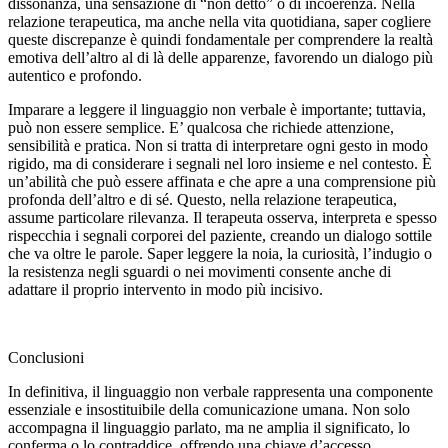
dissonanza, una sensazione di “non detto” o di incoerenza. Nella
relazione terapeutica, ma anche nella vita quotidiana, saper cogliere
queste discrepanze è quindi fondamentale per comprendere la realtà
emotiva dell’altro al di là delle apparenze, favorendo un dialogo più
autentico e profondo.
Imparare a leggere il linguaggio non verbale è importante; tuttavia,
può non essere semplice. E’ qualcosa che richiede attenzione,
sensibilità e pratica. Non si tratta di interpretare ogni gesto in modo
rigido, ma di considerare i segnali nel loro insieme e nel contesto. È
un’abilità che può essere affinata e che apre a una comprensione più
profonda dell’altro e di sé. Questo, nella relazione terapeutica,
assume particolare rilevanza. Il terapeuta osserva, interpreta e spesso
rispecchia i segnali corporei del paziente, creando un dialogo sottile
che va oltre le parole. Saper leggere la noia, la curiosità, l’indugio o
la resistenza negli sguardi o nei movimenti consente anche di
adattare il proprio intervento in modo più incisivo.
Conclusioni
In definitiva, il linguaggio non verbale rappresenta una componente
essenziale e insostituibile della comunicazione umana. Non solo
accompagna il linguaggio parlato, ma ne amplia il significato, lo
conferma o lo contraddice, offrendo una chiave d’accesso