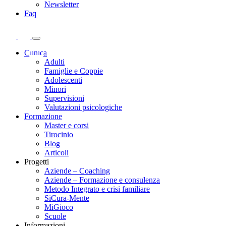
Newsletter
Faq
Clinica
Adulti
Famiglie e Coppie
Adolescenti
Minori
Supervisioni
Valutazioni psicologiche
Formazione
Master e corsi
Tirocinio
Blog
Articoli
Progetti
Aziende – Coaching
Aziende – Formazione e consulenza
Metodo Integrato e crisi familiare
SiCura-Mente
MiGioco
Scuole
Informazioni