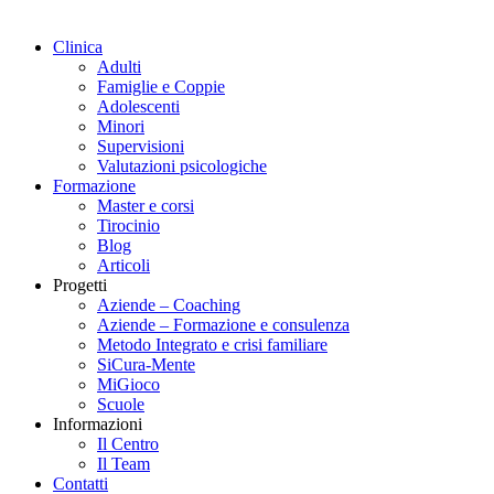
Clinica
Adulti
Famiglie e Coppie
Adolescenti
Minori
Supervisioni
Valutazioni psicologiche
Formazione
Master e corsi
Tirocinio
Blog
Articoli
Progetti
Aziende – Coaching
Aziende – Formazione e consulenza
Metodo Integrato e crisi familiare
SiCura-Mente
MiGioco
Scuole
Informazioni
Il Centro
Il Team
Contatti