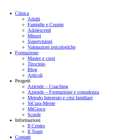
Clinica
Adulti
Famiglie e Coppie
Adolescenti
Minori
Supervisioni
Valutazioni psicologiche
Formazione
Master e corsi
Tirocinio
Blog
Articoli
Progetti
Aziende – Coaching
Aziende – Formazione e consulenza
Metodo Integrato e crisi familiare
SiCura-Mente
MiGioco
Scuole
Informazioni
Il Centro
Il Team
Contatti