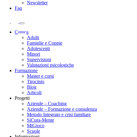
Newsletter
Faq
Clinica
Adulti
Famiglie e Coppie
Adolescenti
Minori
Supervisioni
Valutazioni psicologiche
Formazione
Master e corsi
Tirocinio
Blog
Articoli
Progetti
Aziende – Coaching
Aziende – Formazione e consulenza
Metodo Integrato e crisi familiare
SiCura-Mente
MiGioco
Scuole
Informazioni