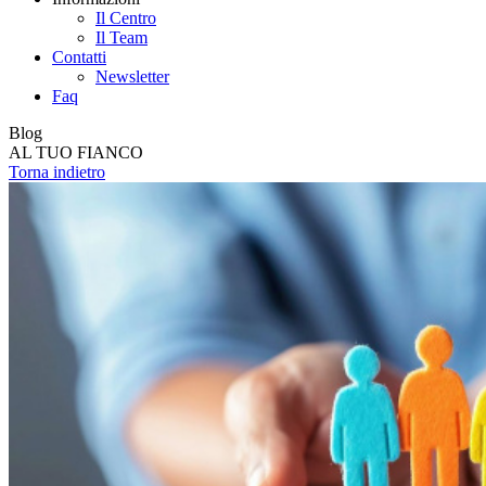
Il Centro
Il Team
Contatti
Newsletter
Faq
Blog
AL TUO FIANCO
Torna indietro