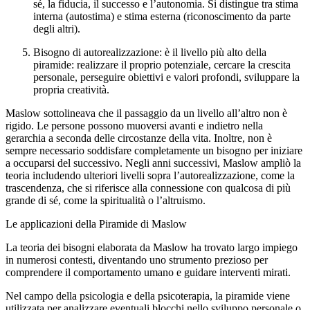
sé, la fiducia, il successo e l’autonomia. Si distingue tra stima
interna (autostima) e stima esterna (riconoscimento da parte
degli altri).
Bisogno di autorealizzazione: è il livello più alto della
piramide: realizzare il proprio potenziale, cercare la crescita
personale, perseguire obiettivi e valori profondi, sviluppare la
propria creatività.
Maslow sottolineava che il passaggio da un livello all’altro non è
rigido. Le persone possono muoversi avanti e indietro nella
gerarchia a seconda delle circostanze della vita. Inoltre, non è
sempre necessario soddisfare completamente un bisogno per iniziare
a occuparsi del successivo. Negli anni successivi, Maslow ampliò la
teoria includendo ulteriori livelli sopra l’autorealizzazione, come la
trascendenza, che si riferisce alla connessione con qualcosa di più
grande di sé, come la spiritualità o l’altruismo.
Le applicazioni della Piramide di Maslow
La teoria dei bisogni elaborata da Maslow ha trovato largo impiego
in numerosi contesti, diventando uno strumento prezioso per
comprendere il comportamento umano e guidare interventi mirati.
Nel campo della psicologia e della psicoterapia, la piramide viene
utilizzata per analizzare eventuali blocchi nello sviluppo personale o