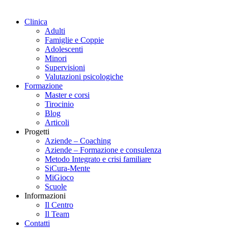
Clinica
Adulti
Famiglie e Coppie
Adolescenti
Minori
Supervisioni
Valutazioni psicologiche
Formazione
Master e corsi
Tirocinio
Blog
Articoli
Progetti
Aziende – Coaching
Aziende – Formazione e consulenza
Metodo Integrato e crisi familiare
SiCura-Mente
MiGioco
Scuole
Informazioni
Il Centro
Il Team
Contatti