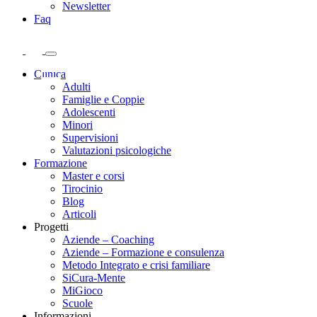
Newsletter
Faq
Clinica
Adulti
Famiglie e Coppie
Adolescenti
Minori
Supervisioni
Valutazioni psicologiche
Formazione
Master e corsi
Tirocinio
Blog
Articoli
Progetti
Aziende – Coaching
Aziende – Formazione e consulenza
Metodo Integrato e crisi familiare
SiCura-Mente
MiGioco
Scuole
Informazioni