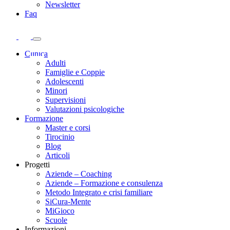
Newsletter
Faq
Clinica
Adulti
Famiglie e Coppie
Adolescenti
Minori
Supervisioni
Valutazioni psicologiche
Formazione
Master e corsi
Tirocinio
Blog
Articoli
Progetti
Aziende – Coaching
Aziende – Formazione e consulenza
Metodo Integrato e crisi familiare
SiCura-Mente
MiGioco
Scuole
Informazioni