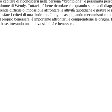
ò capitare di riconoscersi nella persona ‘’brontolona’’ e pessimista pers
drome di Wendy. Tuttavia, è bene ricordare che quando si tratta di diagnosi
ende difficile o impossibile affrontare le attività quotidiane e gestire l
are i criteri di una sindrome. In ogni caso, quando meccanismi come il 
proprio benessere, è importante affrontarli e comprenderne le origini. R
la base, trovando una nuova stabilità e benessere.