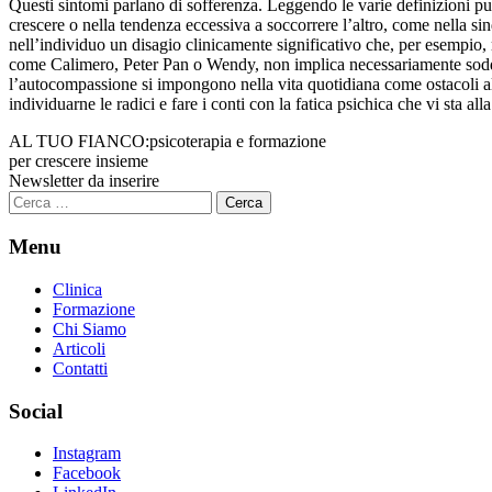
Questi sintomi parlano di sofferenza. Leggendo le varie definizioni pu
crescere o nella tendenza eccessiva a soccorrere l’altro, come nella sin
nell’individuo un disagio clinicamente significativo che, per esempio, r
come Calimero, Peter Pan o Wendy, non implica necessariamente soddisf
l’autocompassione si impongono nella vita quotidiana come ostacoli al 
individuarne le radici e fare i conti con la fatica psichica che vi sta al
AL TUO FIANCO:
psicoterapia e formazione
per crescere insieme
Newsletter da inserire
Ricerca
per:
Menu
Clinica
Formazione
Chi Siamo
Articoli
Contatti
Social
Instagram
Facebook