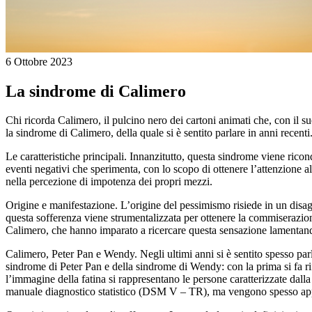
6 Ottobre 2023
La sindrome di Calimero
Chi ricorda Calimero, il pulcino nero dei cartoni animati che, con il s
la sindrome di Calimero, della quale si è sentito parlare in anni recenti.
Le caratteristiche principali. Innanzitutto, questa sindrome viene rico
eventi negativi che sperimenta, con lo scopo di ottenere l’attenzione a
nella percezione di impotenza dei propri mezzi.
Origine e manifestazione. L’origine del pessimismo risiede in un disagio
questa sofferenza viene strumentalizzata per ottenere la commiserazione
Calimero, che hanno imparato a ricercare questa sensazione lamentand
Calimero, Peter Pan e Wendy. Negli ultimi anni si è sentito spesso parl
sindrome di Peter Pan e della sindrome di Wendy: con la prima si fa rif
l’immagine della fatina si rappresentano le persone caratterizzate dalla
manuale diagnostico statistico (DSM V – TR), ma vengono spesso appost