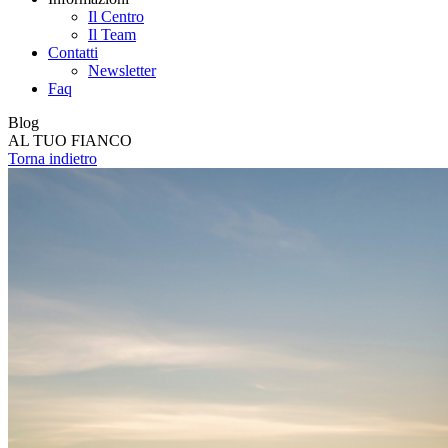
Il Centro
Il Team
Contatti
Newsletter
Faq
Blog
AL TUO FIANCO
Torna indietro