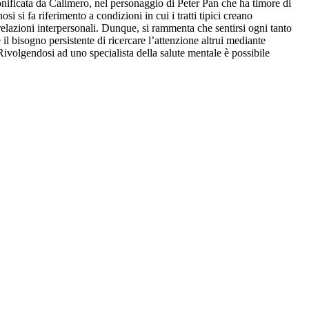
onificata da Calimero, nel personaggio di Peter Pan che ha timore di
 si fa riferimento a condizioni in cui i tratti tipici creano
e relazioni interpersonali. Dunque, si rammenta che sentirsi ogni tanto
bisogno persistente di ricercare l’attenzione altrui mediante
ivolgendosi ad uno specialista della salute mentale è possibile