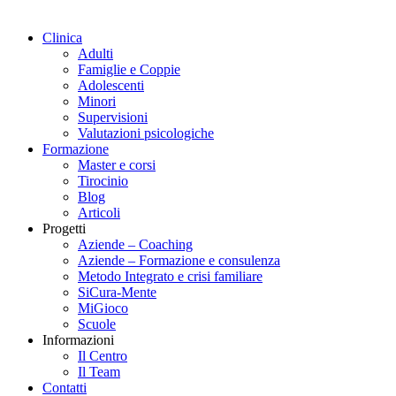
Clinica
Adulti
Famiglie e Coppie
Adolescenti
Minori
Supervisioni
Valutazioni psicologiche
Formazione
Master e corsi
Tirocinio
Blog
Articoli
Progetti
Aziende – Coaching
Aziende – Formazione e consulenza
Metodo Integrato e crisi familiare
SiCura-Mente
MiGioco
Scuole
Informazioni
Il Centro
Il Team
Contatti