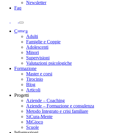
Newsletter
Faq
Clinica
Adulti
Famiglie e Coppie
Adolescenti
Minori
Supervisioni
Valutazioni psicologiche
Formazione
Master e corsi
Tirocinio
Blog
Articoli
Progetti
Aziende – Coaching
Aziende – Formazione e consulenza
Metodo Integrato e crisi familiare
SiCura-Mente
MiGioco
Scuole
Informazioni