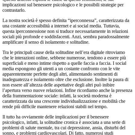
implicazioni sul benessere psicologico e le possibili strategie per
contrastarlo.
La nostra società è spesso definita “iperconnessa”, caratterizzata da
una costante accessibilità a internet e ai social media. Tuttavia,
questa iperconnessione non si traduce necessariamente in relazioni
sociali più profonde e soddisfacenti. Anzi, sembra paradossalmente
amplificare il senso di isolamento e solitudine.
Tra le principali cause della solitudine nell’era digitale ritroviamo
che le interazioni online, sebbene numerose, tendono a essere più
superficiali e meno intime rispetto a quelle faccia a faccia. I social
media espongono gli utenti a un costante confronto con le vite
apparentemente perfette degli altri, alimentando sentimenti di
inadeguatezza e isolamento oltre che esclusione. Inoltre la paura di
non essere all’altezza delle aspettative degli altri può inibire
l’apertura verso nuove relazioni. Infine ricordiamo anche la presenza
della frammentazione sociale: infatti, la società moderna è
caratterizzata da una crescente individualizzazione e mobilità che
rende più difficile mantenere relazioni stabili nel tempo.
Il tutto ha ovviamente delle implicazioni per il benessere
psicologico, infatti, la solitudine cronica è associata a una serie di
problemi di salute mentale, tra cui depressione, ansia, disturbi del
sonno, e problemi cardiovascolari. Di fatto, numerosi studi