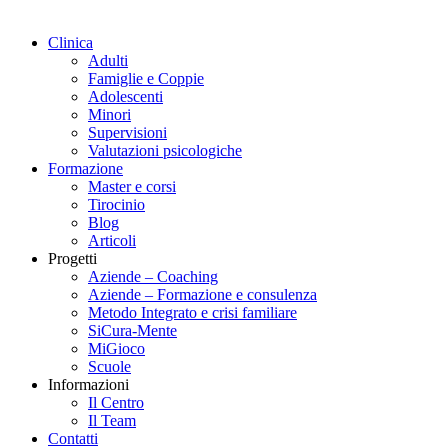
Clinica
Adulti
Famiglie e Coppie
Adolescenti
Minori
Supervisioni
Valutazioni psicologiche
Formazione
Master e corsi
Tirocinio
Blog
Articoli
Progetti
Aziende – Coaching
Aziende – Formazione e consulenza
Metodo Integrato e crisi familiare
SiCura-Mente
MiGioco
Scuole
Informazioni
Il Centro
Il Team
Contatti