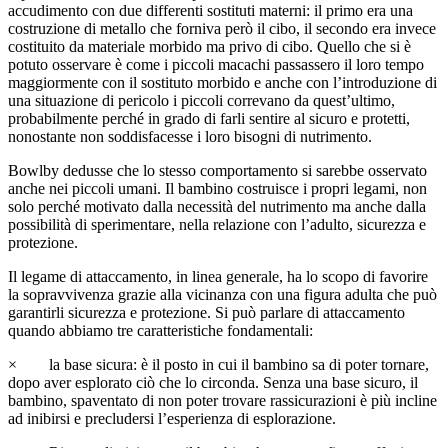
accudimento con due differenti sostituti materni: il primo era una
costruzione di metallo che forniva però il cibo, il secondo era invece
costituito da materiale morbido ma privo di cibo. Quello che si è
potuto osservare è come i piccoli macachi passassero il loro tempo
maggiormente con il sostituto morbido e anche con l’introduzione di
una situazione di pericolo i piccoli correvano da quest’ultimo,
probabilmente perché in grado di farli sentire al sicuro e protetti,
nonostante non soddisfacesse i loro bisogni di nutrimento.
Bowlby dedusse che lo stesso comportamento si sarebbe osservato
anche nei piccoli umani. Il bambino costruisce i propri legami, non
solo perché motivato dalla necessità del nutrimento ma anche dalla
possibilità di sperimentare, nella relazione con l’adulto, sicurezza e
protezione.
Il legame di attaccamento, in linea generale, ha lo scopo di favorire
la sopravvivenza grazie alla vicinanza con una figura adulta che può
garantirli sicurezza e protezione. Si può parlare di attaccamento
quando abbiamo tre caratteristiche fondamentali:
× la base sicura: è il posto in cui il bambino sa di poter tornare,
dopo aver esplorato ciò che lo circonda. Senza una base sicuro, il
bambino, spaventato di non poter trovare rassicurazioni è più incline
ad inibirsi e precludersi l’esperienza di esplorazione.