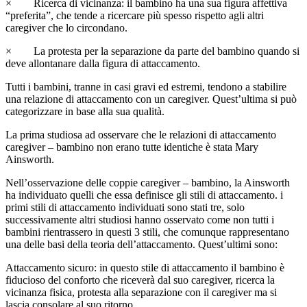
× Ricerca di vicinanza: il bambino ha una sua figura affettiva
“preferita”, che tende a ricercare più spesso rispetto agli altri
caregiver che lo circondano.
× La protesta per la separazione da parte del bambino quando si
deve allontanare dalla figura di attaccamento.
Tutti i bambini, tranne in casi gravi ed estremi, tendono a stabilire
una relazione di attaccamento con un caregiver. Quest’ultima si può
categorizzare in base alla sua qualità.
La prima studiosa ad osservare che le relazioni di attaccamento
caregiver – bambino non erano tutte identiche è stata Mary
Ainsworth.
Nell’osservazione delle coppie caregiver – bambino, la Ainsworth
ha individuato quelli che essa definisce gli stili di attaccamento. i
primi stili di attaccamento individuati sono stati tre, solo
successivamente altri studiosi hanno osservato come non tutti i
bambini rientrassero in questi 3 stili, che comunque rappresentano
una delle basi della teoria dell’attaccamento. Quest’ultimi sono:
Attaccamento sicuro: in questo stile di attaccamento il bambino è
fiducioso del conforto che riceverà dal suo caregiver, ricerca la
vicinanza fisica, protesta alla separazione con il caregiver ma si
lascia consolare al suo ritorno.