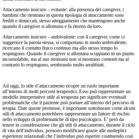
Attaccamento insicuro – evitante: alla presenza del caregiver, i
bambini che rientrano in questa tipologia di attaccamento sono
freddi e distaccati, stesso atteggiamento che mantengono anche
quando il caregiver si allontana e fa ritorno da loro.
Attaccamento insicuro – ambivalente: con il caregiver, come ci
suggerisce la parola stessa, si comportano in modo ambivalente;
ricercano il contatto fisico continuo ma allo stesso tempo lo
respingono. Quando il caregiver si allontana scoppiano in un pianto
inconsolabile, ma al suo rientrano non si mostrano contenti ma al
contrario lo respingono, sembrando molto arrabbiati.
Ad oggi, lo stile d’attaccamento ricopre un ruolo importante
all’interno di molti percorsi terapeutici. Esso può rappresentare un
modello interpretativo utile al terapeuta per significare eventuali
problematiche che il paziente può portare all’interno del percorso di
terapia. Date queste premesse, è importante sottolineare come alcuni
stili di attaccamento potrebbero rappresentare un fattore di rischio
nello sviluppo di problematiche di tipo psicologico. E’ però da
tenere in considerazione che gli stili di attaccamento, durante il ciclo
di vita dell’individuo, possono modificarsi grazie alle molteplici
esperienze relazionali che l’individuo può esperire costituendo così