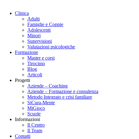
Clinica
Adulti
Famiglie e Coppie
Adolescenti
Minori
Supervisioni
Valutazioni psicologiche
Formazione
Master e corsi
Tirocinio
Blog
Articoli
Progetti
Aziende – Coaching
Aziende – Formazione e consulenza
Metodo Integrato e crisi familiare
SiCura-Mente
MiGioco
Scuole
Informazioni
Il Centro
Il Team
Contatti