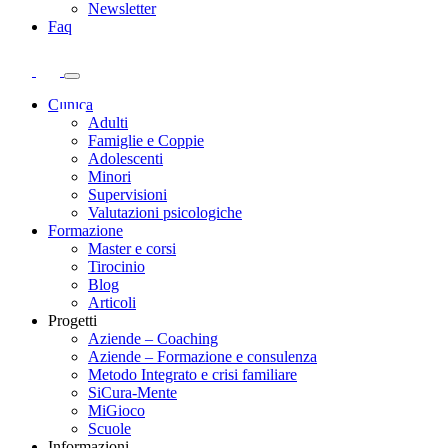
Newsletter
Faq
Clinica
Adulti
Famiglie e Coppie
Adolescenti
Minori
Supervisioni
Valutazioni psicologiche
Formazione
Master e corsi
Tirocinio
Blog
Articoli
Progetti
Aziende – Coaching
Aziende – Formazione e consulenza
Metodo Integrato e crisi familiare
SiCura-Mente
MiGioco
Scuole
Informazioni