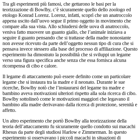
Tra gli esperimenti più famosi, che gettarono le basi per la
teorizzazione di Bowlby, c’è sicuramente quello dello zoologo ed
etologo Konrad Lorenz. Lorenz, infatti, scoprì che un anatroccolo
appena uscito dall’uovo segue il primo oggetto in movimento che
compare alla sua vista. Allo schiudersi delle uova di anatroccolo,
veniva fatto muovere un guanto giallo, che l’animale iniziava a
seguire il guanto pensando che si trattasse della madre nonostante
non avesse ricevuto da parte dell’oggetto nessun tipo di cura che si
pensava invece stessero alla base del processo di affiliazione. Questo
esperimento ha dimostrato la possibilità che si sviluppi un legame
verso una figura specifica anche senza che essa fornisca alcuna
ricompensa di cibo e calore.
Il legame di attaccamento può essere definito come un particolare
legame che si instaura tra la madre e il neonato. Durante le sue
ricerche, Bowlby notò che l’instaurarsi del legame tra madre e
bambino aveva motivazioni ulteriori rispetto alla sola ricerca di cibo.
Bowlby sottolineò come le motivazioni maggiori che legavano il
bambino alla madre derivavano dalla ricerca di protezione, serenità e
affetto.
Un altro esperimento che portò Bowlby alla teorizzazione della
teoria dell’attaccamento fu sicuramente quello condotto sui macachi
Rhesus da parte degli studiosi Harlow e Zimmerman. In questo
esperimento si osservavano i piccoli macachi in situazioni di