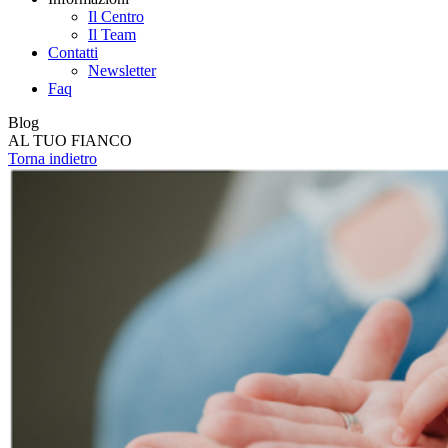
Il Centro
Il Team
Contatti
Newsletter
Faq
Blog
AL TUO FIANCO
Torna indietro