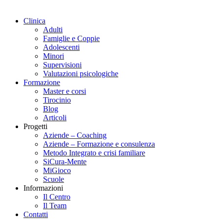
Clinica
Adulti
Famiglie e Coppie
Adolescenti
Minori
Supervisioni
Valutazioni psicologiche
Formazione
Master e corsi
Tirocinio
Blog
Articoli
Progetti
Aziende – Coaching
Aziende – Formazione e consulenza
Metodo Integrato e crisi familiare
SiCura-Mente
MiGioco
Scuole
Informazioni
Il Centro
Il Team
Contatti