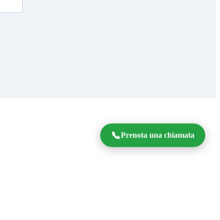
📞
Prenota una chiamata