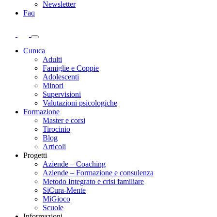
Newsletter
Faq
Clinica
Adulti
Famiglie e Coppie
Adolescenti
Minori
Supervisioni
Valutazioni psicologiche
Formazione
Master e corsi
Tirocinio
Blog
Articoli
Progetti
Aziende – Coaching
Aziende – Formazione e consulenza
Metodo Integrato e crisi familiare
SiCura-Mente
MiGioco
Scuole
Informazioni