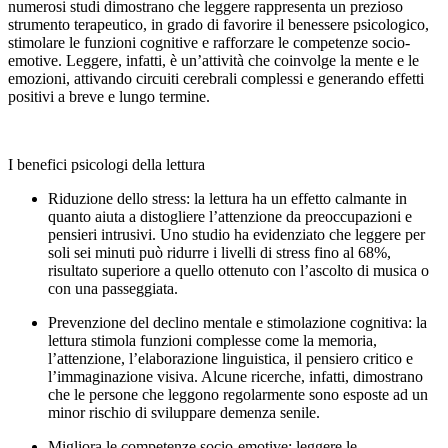
numerosi studi dimostrano che leggere rappresenta un prezioso
strumento terapeutico, in grado di favorire il benessere psicologico,
stimolare le funzioni cognitive e rafforzare le competenze socio-
emotive. Leggere, infatti, è un’attività che coinvolge la mente e le
emozioni, attivando circuiti cerebrali complessi e generando effetti
positivi a breve e lungo termine.
I benefici psicologi della lettura
Riduzione dello stress: la lettura ha un effetto calmante in
quanto aiuta a distogliere l’attenzione da preoccupazioni e
pensieri intrusivi. Uno studio ha evidenziato che leggere per
soli sei minuti può ridurre i livelli di stress fino al 68%,
risultato superiore a quello ottenuto con l’ascolto di musica o
con una passeggiata.
Prevenzione del declino mentale e stimolazione cognitiva: la
lettura stimola funzioni complesse come la memoria,
l’attenzione, l’elaborazione linguistica, il pensiero critico e
l’immaginazione visiva. Alcune ricerche, infatti, dimostrano
che le persone che leggono regolarmente sono esposte ad un
minor rischio di sviluppare demenza senile.
Migliora le competenze socio-emotive: leggere le