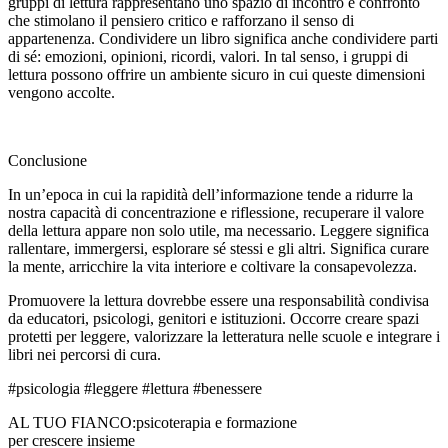
gruppi di lettura rappresentano uno spazio di incontro e confronto
che stimolano il pensiero critico e rafforzano il senso di
appartenenza. Condividere un libro significa anche condividere parti
di sé: emozioni, opinioni, ricordi, valori. In tal senso, i gruppi di
lettura possono offrire un ambiente sicuro in cui queste dimensioni
vengono accolte.
Conclusione
In un’epoca in cui la rapidità dell’informazione tende a ridurre la
nostra capacità di concentrazione e riflessione, recuperare il valore
della lettura appare non solo utile, ma necessario. Leggere significa
rallentare, immergersi, esplorare sé stessi e gli altri. Significa curare
la mente, arricchire la vita interiore e coltivare la consapevolezza.
Promuovere la lettura dovrebbe essere una responsabilità condivisa
da educatori, psicologi, genitori e istituzioni. Occorre creare spazi
protetti per leggere, valorizzare la letteratura nelle scuole e integrare i
libri nei percorsi di cura.
#psicologia #leggere #lettura #benessere
AL TUO FIANCO:
psicoterapia e formazione
per crescere insieme