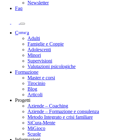
Newsletter
Faq
Clinica
Adulti
Famiglie e Coppie
Adolescenti
Minori
Supervisioni
Valutazioni psicologiche
Formazione
Master e corsi
Tirocinio
Blog
Articoli
Progetti
Aziende – Coaching
Aziende – Formazione e consulenza
Metodo Integrato e crisi familiare
SiCura-Mente
MiGioco
Scuole
Informazioni