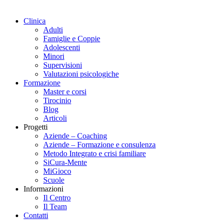
Clinica
Adulti
Famiglie e Coppie
Adolescenti
Minori
Supervisioni
Valutazioni psicologiche
Formazione
Master e corsi
Tirocinio
Blog
Articoli
Progetti
Aziende – Coaching
Aziende – Formazione e consulenza
Metodo Integrato e crisi familiare
SiCura-Mente
MiGioco
Scuole
Informazioni
Il Centro
Il Team
Contatti