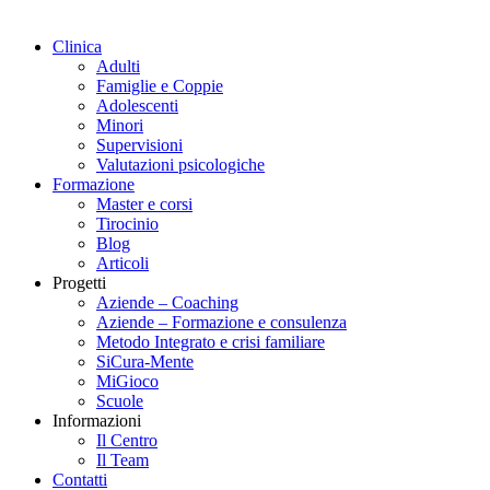
Clinica
Adulti
Famiglie e Coppie
Adolescenti
Minori
Supervisioni
Valutazioni psicologiche
Formazione
Master e corsi
Tirocinio
Blog
Articoli
Progetti
Aziende – Coaching
Aziende – Formazione e consulenza
Metodo Integrato e crisi familiare
SiCura-Mente
MiGioco
Scuole
Informazioni
Il Centro
Il Team
Contatti