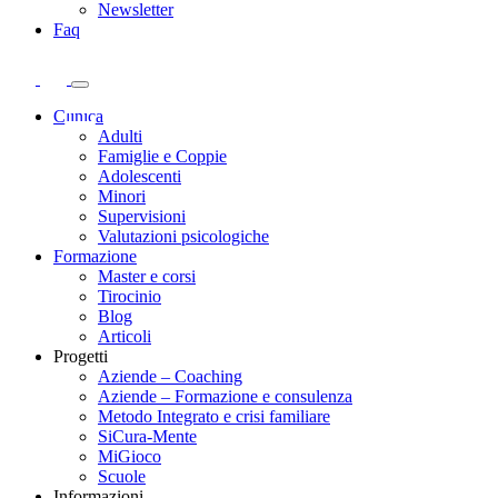
Newsletter
Faq
Clinica
Adulti
Famiglie e Coppie
Adolescenti
Minori
Supervisioni
Valutazioni psicologiche
Formazione
Master e corsi
Tirocinio
Blog
Articoli
Progetti
Aziende – Coaching
Aziende – Formazione e consulenza
Metodo Integrato e crisi familiare
SiCura-Mente
MiGioco
Scuole
Informazioni