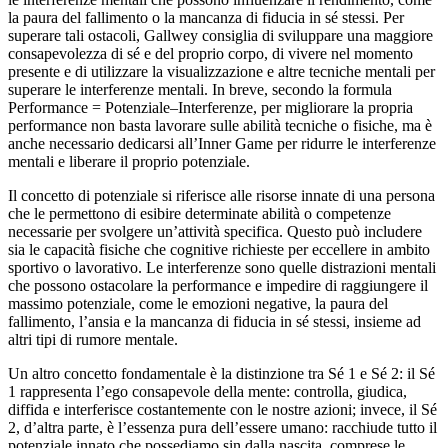
la paura del fallimento o la mancanza di fiducia in sé stessi. Per
superare tali ostacoli, Gallwey consiglia di sviluppare una maggiore
consapevolezza di sé e del proprio corpo, di vivere nel momento
presente e di utilizzare la visualizzazione e altre tecniche mentali per
superare le interferenze mentali. In breve, secondo la formula
Performance = Potenziale–Interferenze, per migliorare la propria
performance non basta lavorare sulle abilità tecniche o fisiche, ma è
anche necessario dedicarsi all’Inner Game per ridurre le interferenze
mentali e liberare il proprio potenziale.
Il concetto di potenziale si riferisce alle risorse innate di una persona
che le permettono di esibire determinate abilità o competenze
necessarie per svolgere un’attività specifica. Questo può includere
sia le capacità fisiche che cognitive richieste per eccellere in ambito
sportivo o lavorativo. Le interferenze sono quelle distrazioni mentali
che possono ostacolare la performance e impedire di raggiungere il
massimo potenziale, come le emozioni negative, la paura del
fallimento, l’ansia e la mancanza di fiducia in sé stessi, insieme ad
altri tipi di rumore mentale.
Un altro concetto fondamentale è la distinzione tra Sé 1 e Sé 2: il Sé
1 rappresenta l’ego consapevole della mente: controlla, giudica,
diffida e interferisce costantemente con le nostre azioni; invece, il Sé
2, d’altra parte, è l’essenza pura dell’essere umano: racchiude tutto il
potenziale innato che possediamo sin dalla nascita, comprese le