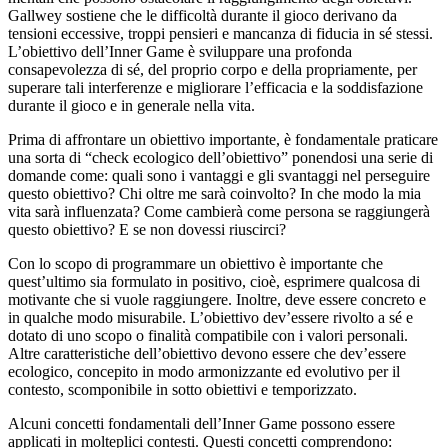
Gallwey sostiene che le difficoltà durante il gioco derivano da
tensioni eccessive, troppi pensieri e mancanza di fiducia in sé stessi.
L’obiettivo dell’Inner Game è sviluppare una profonda
consapevolezza di sé, del proprio corpo e della propriamente, per
superare tali interferenze e migliorare l’efficacia e la soddisfazione
durante il gioco e in generale nella vita.
Prima di affrontare un obiettivo importante, è fondamentale praticare
una sorta di “check ecologico dell’obiettivo” ponendosi una serie di
domande come: quali sono i vantaggi e gli svantaggi nel perseguire
questo obiettivo? Chi oltre me sarà coinvolto? In che modo la mia
vita sarà influenzata? Come cambierà come persona se raggiungerà
questo obiettivo? E se non dovessi riuscirci?
Con lo scopo di programmare un obiettivo è importante che
quest’ultimo sia formulato in positivo, cioè, esprimere qualcosa di
motivante che si vuole raggiungere. Inoltre, deve essere concreto e
in qualche modo misurabile. L’obiettivo dev’essere rivolto a sé e
dotato di uno scopo o finalità compatibile con i valori personali.
Altre caratteristiche dell’obiettivo devono essere che dev’essere
ecologico, concepito in modo armonizzante ed evolutivo per il
contesto, scomponibile in sotto obiettivi e temporizzato.
Alcuni concetti fondamentali dell’Inner Game possono essere
applicati in molteplici contesti. Questi concetti comprendono: