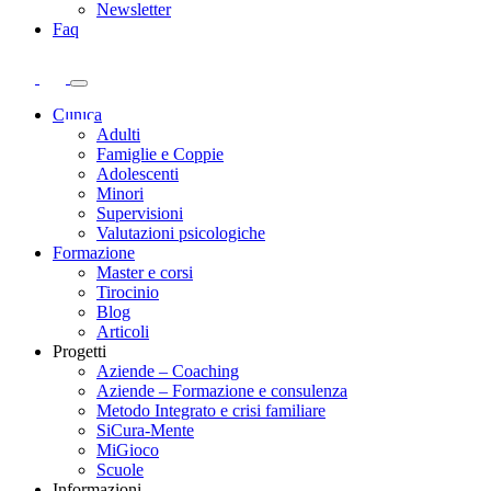
Newsletter
Faq
Clinica
Adulti
Famiglie e Coppie
Adolescenti
Minori
Supervisioni
Valutazioni psicologiche
Formazione
Master e corsi
Tirocinio
Blog
Articoli
Progetti
Aziende – Coaching
Aziende – Formazione e consulenza
Metodo Integrato e crisi familiare
SiCura-Mente
MiGioco
Scuole
Informazioni