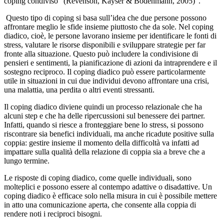
coping condiviso” (Revenson, Kayser & Bodenmann, 2005)”.
Questo tipo di coping si basa sull’idea che due persone possono
affrontare meglio le sfide insieme piuttosto che da sole. Nel coping
diadico, cioè, le persone lavorano insieme per identificare le fonti di
stress, valutare le risorse disponibili e sviluppare strategie per far
fronte alla situazione. Questo può includere la condivisione di
pensieri e sentimenti, la pianificazione di azioni da intraprendere e il
sostegno reciproco. Il coping diadico può essere particolarmente
utile in situazioni in cui due individui devono affrontare una crisi,
una malattia, una perdita o altri eventi stressanti.
Il coping diadico diviene quindi un processo relazionale che ha
alcuni step e che ha delle ripercussioni sul benessere dei partner.
Infatti, quando si riesce a fronteggiare bene lo stress, si possono
riscontrare sia benefici individuali, ma anche ricadute positive sulla
coppia: gestire insieme il momento della difficoltà va infatti ad
impattare sulla qualità della relazione di coppia sia a breve che a
lungo termine.
Le risposte di coping diadico, come quelle individuali, sono
molteplici e possono essere al contempo adattive o disadattive. Un
coping diadico è efficace solo nella misura in cui è possibile mettere
in atto una comunicazione aperta, che consente alla coppia di
rendere noti i reciproci bisogni.