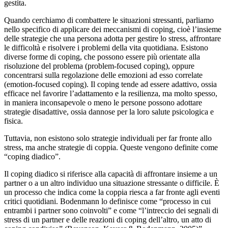
gestita.
Quando cerchiamo di combattere le situazioni stressanti, parliamo
nello specifico di applicare dei meccanismi di coping, cioè l’insieme
delle strategie che una persona adotta per gestire lo stress, affrontare
le difficoltà e risolvere i problemi della vita quotidiana. Esistono
diverse forme di coping, che possono essere più orientate alla
risoluzione del problema (problem-focused coping), oppure
concentrarsi sulla regolazione delle emozioni ad esso correlate
(emotion-focused coping). Il coping tende ad essere adattivo, ossia
efficace nel favorire l’adattamento e la resilienza, ma molto spesso,
in maniera inconsapevole o meno le persone possono adottare
strategie disadattive, ossia dannose per la loro salute psicologica e
fisica.
Tuttavia, non esistono solo strategie individuali per far fronte allo
stress, ma anche strategie di coppia. Queste vengono definite come
“coping diadico”.
Il coping diadico si riferisce alla capacità di affrontare insieme a un
partner o a un altro individuo una situazione stressante o difficile. È
un processo che indica come la coppia riesca a far fronte agli eventi
critici quotidiani. Bodenmann lo definisce come “processo in cui
entrambi i partner sono coinvolti” e come “l’intreccio dei segnali di
stress di un partner e delle reazioni di coping dell’altro, un atto di