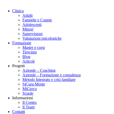
Clinica
Adulti
Famiglie e Coppie
Adolescenti
Minori
Supervisioni
Valutazioni psicologiche
Formazione
Master e corsi
Tirocinio
Blog
Articoli
Progetti
Aziende – Coaching
Aziende – Formazione e consulenza
Metodo Integrato e crisi familiare
SiCura-Mente
MiGioco
Scuole
Informazioni
Il Centro
Il Team
Contatti