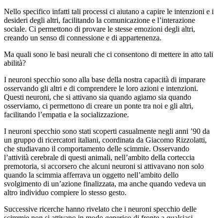
Nello specifico infatti tali processi ci aiutano a capire le intenzioni e i
desideri degli altri, facilitando la comunicazione e l’interazione
sociale. Ci permettono di provare le stesse emozioni degli altri,
creando un senso di connessione e di appartenenza.
Ma quali sono le basi neurali che ci consentono di mettere in atto tali
abilità?
I neuroni specchio sono alla base della nostra capacità di imparare
osservando gli altri e di comprendere le loro azioni e intenzioni.
Questi neuroni, che si attivano sia quando agiamo sia quando
osserviamo, ci permettono di creare un ponte tra noi e gli altri,
facilitando l’empatia e la socializzazione.
I neuroni specchio sono stati scoperti casualmente negli anni ’90 da
un gruppo di ricercatori italiani, coordinata da Giacomo Rizzolatti,
che studiavano il comportamento delle scimmie. Osservando
l’attività cerebrale di questi animali, nell’ambito della corteccia
premotoria, si accorsero che alcuni neuroni si attivavano non solo
quando la scimmia afferrava un oggetto nell’ambito dello
svolgimento di un’azione finalizzata, ma anche quando vedeva un
altro individuo compiere lo stesso gesto.
Successive ricerche hanno rivelato che i neuroni specchio delle
scimmie non si attivano in modo generico di fronte a qualsiasi