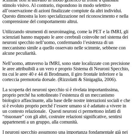
stimolo visivo. Al contrario, rispondono in modo selettivo
all’osservazione di azioni finalizzate compiute da altri individui.
Questo dimostra la loro specializzazione nel riconoscimento e nella
comprensione del comportamento altrui.
Utilizzando strumenti di neuroimaging, come la PET e la fMRI, gli
scienziati hanno mappato le aree cerebrali coinvolte nel sistema dei
neuroni specchio nell’uomo, confermando l’esistenza di un
meccanismo simile a quello osservato nelle scimmie, sebbene con
alcune peculiarità.
Nell’uomo, attraverso la fMRI, sono state localizzate con precisione
le aree attribuibili a un vero e proprio Sistema di Neuroni Specchio,
tra cui le aree 40 e 44 di Brodmann, il giro frontale inferiore e la
corteccia premotoria dorsale. (Rizzolatti & Sinigaglia, 2006).
La scoperta dei neuroni specchio si è rivelata importantissima,
proprio perché ha sottolineato l’esistenza di un meccanismo
biologico affascinante, alla base delle nostre interazioni sociali e che
si è evoluto proprio perché l’essere umano si è adattato a vivere in
un contesto relazionale. Questi neuroni ci permettono infatti di
“risuonare” con gli altri, costruire relazioni significative, sentirsi
appartenenti a un gruppo, alla comunità.
I neuroni specchio assumono una importanza fondamentale già nei