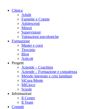
Clinica
Adulti
Famiglie e Coppie
Adolescenti
Minori
Supervisioni
Valutazioni psicologiche
Formazione
Master e corsi
Tirocinio
Blog
Articoli
Progetti
Aziende – Coaching
Aziende – Formazione e consulenza
Metodo Integrato e crisi familiare
SiCura-Mente
MiGioco
Scuole
Informazioni
Il Centro
Il Team
Contatti