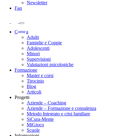
Newsletter
Faq
Clinica
Adulti
Famiglie e Coppie
Adolescenti
Minori
Supervisioni
Valutazioni psicologiche
Formazione
Master e corsi
Tirocinio
Blog
Articoli
Progetti
Aziende – Coaching
Aziende – Formazione e consulenza
Metodo Integrato e crisi familiare
SiCura-Mente
MiGioco
Scuole
Informazioni