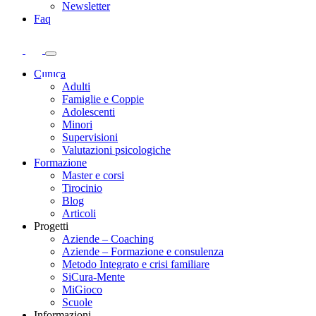
Newsletter
Faq
Clinica
Adulti
Famiglie e Coppie
Adolescenti
Minori
Supervisioni
Valutazioni psicologiche
Formazione
Master e corsi
Tirocinio
Blog
Articoli
Progetti
Aziende – Coaching
Aziende – Formazione e consulenza
Metodo Integrato e crisi familiare
SiCura-Mente
MiGioco
Scuole
Informazioni