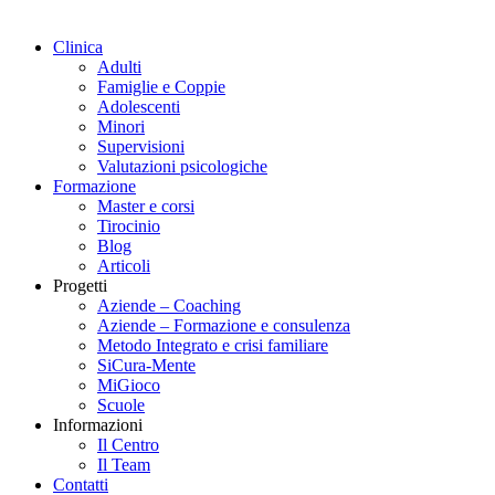
Clinica
Adulti
Famiglie e Coppie
Adolescenti
Minori
Supervisioni
Valutazioni psicologiche
Formazione
Master e corsi
Tirocinio
Blog
Articoli
Progetti
Aziende – Coaching
Aziende – Formazione e consulenza
Metodo Integrato e crisi familiare
SiCura-Mente
MiGioco
Scuole
Informazioni
Il Centro
Il Team
Contatti