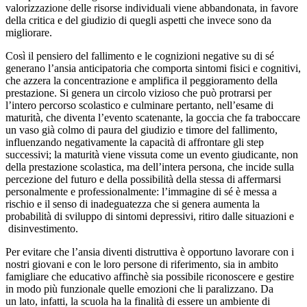
valorizzazione delle risorse individuali viene abbandonata, in favore
della critica e del giudizio di quegli aspetti che invece sono da
migliorare.
Così il pensiero del fallimento e le cognizioni negative su di sé
generano l’ansia anticipatoria che comporta sintomi fisici e cognitivi,
che azzera la concentrazione e amplifica il peggioramento della
prestazione. Si genera un circolo vizioso che può protrarsi per
l’intero percorso scolastico e culminare pertanto, nell’esame di
maturità, che diventa l’evento scatenante, la goccia che fa traboccare
un vaso già colmo di paura del giudizio e timore del fallimento,
influenzando negativamente la capacità di affrontare gli step
successivi; la maturità viene vissuta come un evento giudicante, non
della prestazione scolastica, ma dell’intera persona, che incide sulla
percezione del futuro e della possibilità della stessa di affermarsi
personalmente e professionalmente: l’immagine di sé è messa a
rischio e il senso di inadeguatezza che si genera aumenta la
probabilità di sviluppo di sintomi depressivi, ritiro dalle situazioni e
disinvestimento.
Per evitare che l’ansia diventi distruttiva è opportuno lavorare con i
nostri giovani e con le loro persone di riferimento, sia in ambito
famigliare che educativo affinchè sia possibile riconoscere e gestire
in modo più funzionale quelle emozioni che li paralizzano. Da
un lato, infatti, la scuola ha la finalità di essere un ambiente di