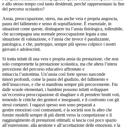
e allo stesso tempo così tanto desiderati, perché rappresentano la fine
del percorso scolastico?
Ansia, preoccupazione, stress, ma anche vera e propria angoscia,
paura del fallimento e senso di sopraffazione. È essenziale, in
situazioni come queste, distinguere tra l’ansia fisiologica, tollerabile,
che accompagna una normale preoccupazione legata a una
situazione di valutazione, e l’ansia che invece è paralizzante,
patologica, e che, purtroppo, sempre più spesso colpisce i nostri
giovani e adolescenti.
Si tratta infatti di una vera e propria ansia da prestazione, che non
solo compromette la prestazione scolastica, ma che altera l’intera
percezione del percorso educativo affrontato e
minaccia l’autostima. Un’ansia così forte spesso nasconde
timori profondi, come la paura del giudizio, del fallimento e
dell’insuccesso, e che si manifesta sempre più precocemente. Fin
dalle scuole elementari, i bambini possono infatti sviluppare
un’eccessiva preoccupazione di sbagliare o di prendere brutti voti,
temendo le critiche dei genitori e insegnanti, e il confronto con gli
stessi coetanei. I ragazzi spesso non sono preparati a
gestire emozioni così contrastanti, e la società non fa altro che
fornire modelli sempre di più diretti verso la competizione e il
raggiungimento di prestazioni ottimali; si lascia così poco spazio
all’espressione, alla gestione e all’accettazione delle emozioni, e la