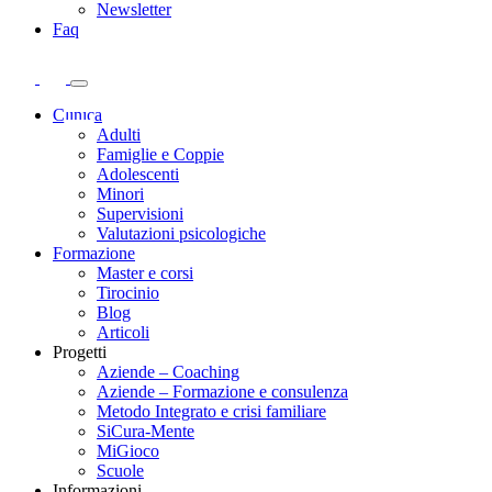
Newsletter
Faq
Clinica
Adulti
Famiglie e Coppie
Adolescenti
Minori
Supervisioni
Valutazioni psicologiche
Formazione
Master e corsi
Tirocinio
Blog
Articoli
Progetti
Aziende – Coaching
Aziende – Formazione e consulenza
Metodo Integrato e crisi familiare
SiCura-Mente
MiGioco
Scuole
Informazioni