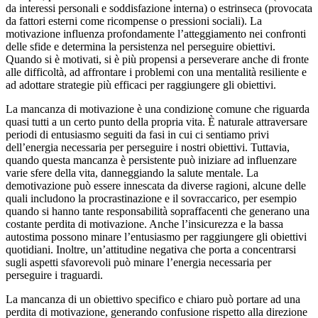
da interessi personali e soddisfazione interna) o estrinseca (provocata
da fattori esterni come ricompense o pressioni sociali). La
motivazione influenza profondamente l’atteggiamento nei confronti
delle sfide e determina la persistenza nel perseguire obiettivi.
Quando si è motivati, si è più propensi a perseverare anche di fronte
alle difficoltà, ad affrontare i problemi con una mentalità resiliente e
ad adottare strategie più efficaci per raggiungere gli obiettivi.
La mancanza di motivazione è una condizione comune che riguarda
quasi tutti a un certo punto della propria vita. È naturale attraversare
periodi di entusiasmo seguiti da fasi in cui ci sentiamo privi
dell’energia necessaria per perseguire i nostri obiettivi. Tuttavia,
quando questa mancanza è persistente può iniziare ad influenzare
varie sfere della vita, danneggiando la salute mentale. La
demotivazione può essere innescata da diverse ragioni, alcune delle
quali includono la procrastinazione e il sovraccarico, per esempio
quando si hanno tante responsabilità sopraffacenti che generano una
costante perdita di motivazione. Anche l’insicurezza e la bassa
autostima possono minare l’entusiasmo per raggiungere gli obiettivi
quotidiani. Inoltre, un’attitudine negativa che porta a concentrarsi
sugli aspetti sfavorevoli può minare l’energia necessaria per
perseguire i traguardi.
La mancanza di un obiettivo specifico e chiaro può portare ad una
perdita di motivazione, generando confusione rispetto alla direzione