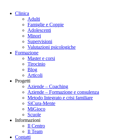
Clinica
Adulti
Famiglie e Coppie
Adolescenti
Minori
Supervisioni
Valutazioni psicologiche
Formazione
Master e corsi
Tirocinio
Blog
Articoli
Progetti
Aziende – Coaching
Aziende – Formazione e consulenza
Metodo Integrato e crisi familiare
SiCura-Mente
MiGioco
Scuole
Informazioni
Il Centro
Il Team
Contatti