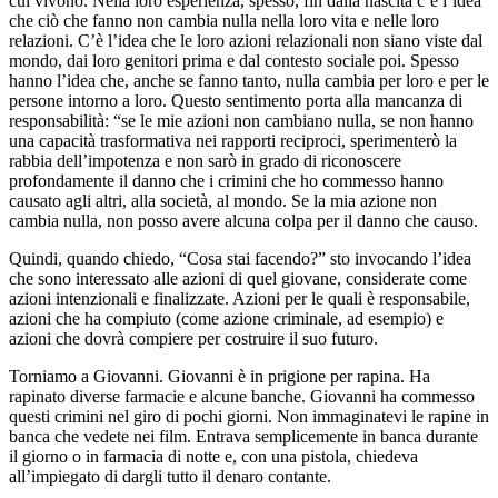
cui vivono. Nella loro esperienza, spesso, fin dalla nascita c’è l’idea
che ciò che fanno non cambia nulla nella loro vita e nelle loro
relazioni. C’è l’idea che le loro azioni relazionali non siano viste dal
mondo, dai loro genitori prima e dal contesto sociale poi. Spesso
hanno l’idea che, anche se fanno tanto, nulla cambia per loro e per le
persone intorno a loro. Questo sentimento porta alla mancanza di
responsabilità: “se le mie azioni non cambiano nulla, se non hanno
una capacità trasformativa nei rapporti reciproci, sperimenterò la
rabbia dell’impotenza e non sarò in grado di riconoscere
profondamente il danno che i crimini che ho commesso hanno
causato agli altri, alla società, al mondo. Se la mia azione non
cambia nulla, non posso avere alcuna colpa per il danno che causo.
Quindi, quando chiedo, “Cosa stai facendo?” sto invocando l’idea
che sono interessato alle azioni di quel giovane, considerate come
azioni intenzionali e finalizzate. Azioni per le quali è responsabile,
azioni che ha compiuto (come azione criminale, ad esempio) e
azioni che dovrà compiere per costruire il suo futuro.
Torniamo a Giovanni. Giovanni è in prigione per rapina. Ha
rapinato diverse farmacie e alcune banche. Giovanni ha commesso
questi crimini nel giro di pochi giorni. Non immaginatevi le rapine in
banca che vedete nei film. Entrava semplicemente in banca durante
il giorno o in farmacia di notte e, con una pistola, chiedeva
all’impiegato di dargli tutto il denaro contante.