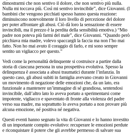
dimostrarmi che non sentivo il dolore, che non sentivo più nulla.
Nulla mi toccava più. Così mi sentivo invincibile”, dice Giovanni. (I
bambini che vengono picchiati spesso hanno questa reazione:
diminuiscono notevolmente il loro livello di percezione del dolore
per poter affrontare gli abusi. Ciò dà loro la sensazione di essere
invincibili, ma il prezzo è la perdita della sensibilità emotiva.) “Mio
padre non poteva più farmi del male”, dice Giovanni. “Quando però
picchiava mia madre, volevo spaccargli la faccia ma non l’ho mai
fatto. Non ho mai avuto il coraggio di farlo, e mi sono sempre
sentito un vigliacco per questo.”
Vedi come la personalità delinquente si costruisce a partire dalla
storia di ciascuna persona in una prospettiva evolutiva. Spesso la
delinquenza è associata a abusi traumatici durante l’infanzia. In
questo caso, gli abusi subiti in famiglia avevano creato in Giovanni
un movimento di negazione delle emozioni che, da un lato, era
funzionale a mantenere un’immagine di sé grandiosa, sentendosi
invincibile, dall’altro lato lo aveva portato a sperimentarsi come
impotente, vigliacco e spaventato di fronte alla violenza del padre
verso sua madre, ma soprattutto lo aveva portato a non provare più
alcuna emozione, né positiva né negativa.
Questi eventi hanno segnato la vita di Giovanni e lo hanno investito
di un importante compito evolutivo: recuperare le emozioni perdute
e riconquistare il potere che gli avrebbe permesso di salvare sua