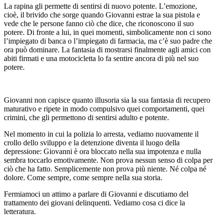
La rapina gli permette di sentirsi di nuovo potente. L’emozione,
cioè, il brivido che sorge quando Giovanni estrae la sua pistola e
vede che le persone fanno ciò che dice, che riconoscono il suo
potere. Di fronte a lui, in quei momenti, simbolicamente non ci sono
l’impiegato di banca o l’impiegato di farmacia, ma c’è suo padre che
ora può dominare. La fantasia di mostrarsi finalmente agli amici con
abiti firmati e una motocicletta lo fa sentire ancora di più nel suo
potere.
Giovanni non capisce quanto illusoria sia la sua fantasia di recupero
maturativo e ripete in modo compulsivo quei comportamenti, quei
crimini, che gli permettono di sentirsi adulto e potente.
Nel momento in cui la polizia lo arresta, vediamo nuovamente il
crollo dello sviluppo e la detenzione diventa il luogo della
depressione: Giovanni è ora bloccato nella sua impotenza e nulla
sembra toccarlo emotivamente. Non prova nessun senso di colpa per
ciò che ha fatto. Semplicemente non prova più niente. Né colpa né
dolore. Come sempre, come sempre nella sua storia.
Fermiamoci un attimo a parlare di Giovanni e discutiamo del
trattamento dei giovani delinquenti. Vediamo cosa ci dice la
letteratura.