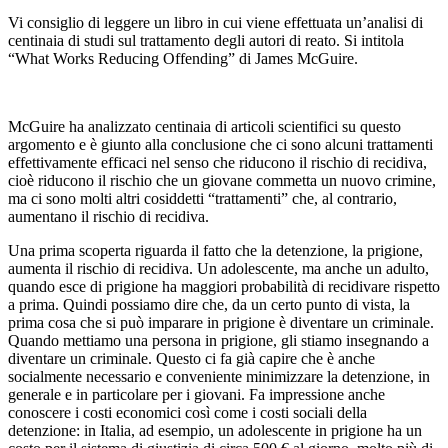
Vi consiglio di leggere un libro in cui viene effettuata un’analisi di
centinaia di studi sul trattamento degli autori di reato. Si intitola
“What Works Reducing Offending” di James McGuire.
McGuire ha analizzato centinaia di articoli scientifici su questo
argomento e è giunto alla conclusione che ci sono alcuni trattamenti
effettivamente efficaci nel senso che riducono il rischio di recidiva,
cioè riducono il rischio che un giovane commetta un nuovo crimine,
ma ci sono molti altri cosiddetti “trattamenti” che, al contrario,
aumentano il rischio di recidiva.
Una prima scoperta riguarda il fatto che la detenzione, la prigione,
aumenta il rischio di recidiva. Un adolescente, ma anche un adulto,
quando esce di prigione ha maggiori probabilità di recidivare rispetto
a prima. Quindi possiamo dire che, da un certo punto di vista, la
prima cosa che si può imparare in prigione è diventare un criminale.
Quando mettiamo una persona in prigione, gli stiamo insegnando a
diventare un criminale. Questo ci fa già capire che è anche
socialmente necessario e conveniente minimizzare la detenzione, in
generale e in particolare per i giovani. Fa impressione anche
conoscere i costi economici così come i costi sociali della
detenzione: in Italia, ad esempio, un adolescente in prigione ha un