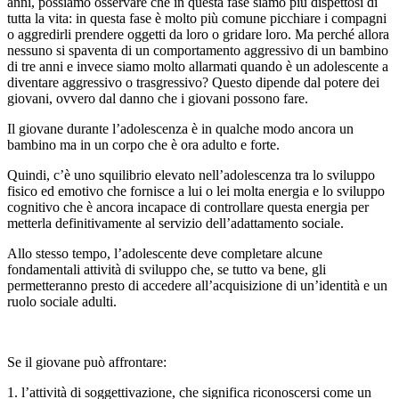
anni, possiamo osservare che in questa fase siamo più dispettosi di
tutta la vita: in questa fase è molto più comune picchiare i compagni
o aggredirli prendere oggetti da loro o gridare loro. Ma perché allora
nessuno si spaventa di un comportamento aggressivo di un bambino
di tre anni e invece siamo molto allarmati quando è un adolescente a
diventare aggressivo o trasgressivo? Questo dipende dal potere dei
giovani, ovvero dal danno che i giovani possono fare.
Il giovane durante l’adolescenza è in qualche modo ancora un
bambino ma in un corpo che è ora adulto e forte.
Quindi, c’è uno squilibrio elevato nell’adolescenza tra lo sviluppo
fisico ed emotivo che fornisce a lui o lei molta energia e lo sviluppo
cognitivo che è ancora incapace di controllare questa energia per
metterla definitivamente al servizio dell’adattamento sociale.
Allo stesso tempo, l’adolescente deve completare alcune
fondamentali attività di sviluppo che, se tutto va bene, gli
permetteranno presto di accedere all’acquisizione di un’identità e un
ruolo sociale adulti.
Se il giovane può affrontare:
1. l’attività di soggettivazione, che significa riconoscersi come un