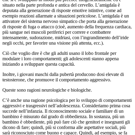
situato nella parte profonda e antica del cervello. L’amigdala è
deputata alla generazione di risposte emotive istintive, come ad
esempio reazioni allarmate a situazioni pericolose. L’amigdala è un
attivatore del sistema nervoso simpatico che porta alla generazione
di risposte di fuga o attacco (cioè, aumento della frequenza cardiaca,
più sangue nei muscoli periferici per correre e combattere
intensamente, sudorazione, midriasi, con l’ingrandimento dell’iride
negli occhi, per favorire una visione più attenta, ecc.).
Ciò che voglio dire è che gli adulti usano il lobo frontale per
modulare i loro comportamenti; gli adolescenti stanno appena
iniziando a sviluppare questa capacità.
Inoltre, i giovani maschi dalla pubertà producono dosi elevate di
testosterone, che promuove il comportamento aggressivo.
Queste sono ragioni neurologiche e biologiche.
C’è anche una ragione psicologica per lo sviluppo di comportamenti
aggressivi e trasgressivi nell’adolescenza. Consideriamo prima cosa
succede nell’infanzia. Il riconoscimento sociale e familiare di un
bambino è misurato dal grado di obbedienza. In sostanza, più un
bambino è obbediente, più può fare ciò che genitori e insegnanti gli
dicono di fare; quindi, più si conforma alle aspettative sociali, più
sarà riconosciuto come buono e capace. Quindi, ad esempio, se fa