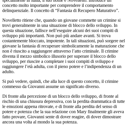
specialmente in Italia, il suo nome è Novelletto. Introduce un
concetto molto importante per comprendere il comportamento
delinquenziale. Il concetto di “Fantasia di Recupero Maturativo”.
Novelletto ritiene che, quando un giovane commette un crimine si
trovi generalmente in una situazione di blocco dello sviluppo. In
questa situazione, fallisce nell’eseguire alcuni dei suoi compiti di
sviluppo più importanti. Non può più andare avanti. Si trova
costantemente bloccato, impotente. In tali situazioni, può sorgere nel
giovane la fantasia di recuperare simbolicamente la maturazione che
non è riuscito a raggiungere attraverso l’atto criminale. Il crimine
diventa il mezzo simbolico illusorio per superare il blocco dello
sviluppo, per riuscire a completare i suoi compiti di sviluppo e
raggiungere l’età adulta, con il pieno potere e l’indipendenza di un
adulto.
Si può vedere, quindi, che alla luce di questo concetto, il crimine
commesso da Giovanni assume un significato diverso.
Di fronte alla percezione di un blocco dello sviluppo, di fronte al
rischio di una chiusura depressiva, con la perdita drammatica di tutte
le emozioni appena ritrovate, e di fronte alla perdita del senso di
potere e potenza che la sua relazione con Mary finalmente gli aveva
fatto provare, Giovanni sente di dover reagire, di dover dimostrare
ancora una volta al mondo la sua potenza.