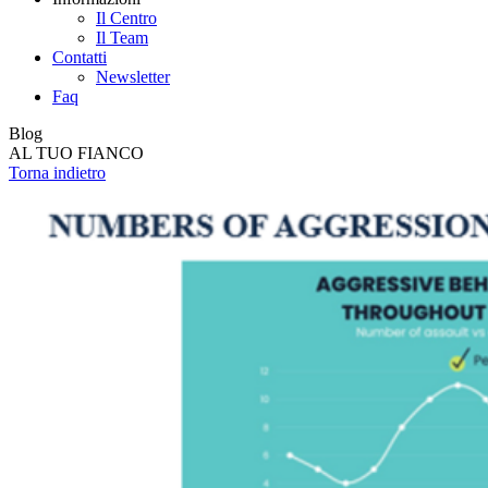
Il Centro
Il Team
Contatti
Newsletter
Faq
Blog
AL TUO FIANCO
Torna indietro