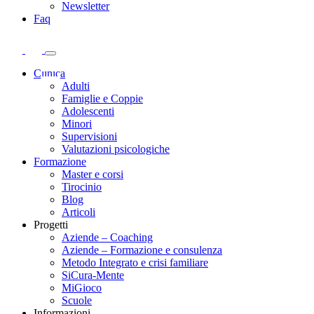
Newsletter
Faq
Clinica
Adulti
Famiglie e Coppie
Adolescenti
Minori
Supervisioni
Valutazioni psicologiche
Formazione
Master e corsi
Tirocinio
Blog
Articoli
Progetti
Aziende – Coaching
Aziende – Formazione e consulenza
Metodo Integrato e crisi familiare
SiCura-Mente
MiGioco
Scuole
Informazioni