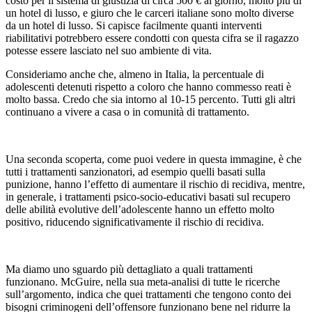
costo per il sistema di giustizia di circa 500 € al giorno, molto più di
un hotel di lusso, e giuro che le carceri italiane sono molto diverse
da un hotel di lusso. Si capisce facilmente quanti interventi
riabilitativi potrebbero essere condotti con questa cifra se il ragazzo
potesse essere lasciato nel suo ambiente di vita.
Consideriamo anche che, almeno in Italia, la percentuale di
adolescenti detenuti rispetto a coloro che hanno commesso reati è
molto bassa. Credo che sia intorno al 10-15 percento. Tutti gli altri
continuano a vivere a casa o in comunità di trattamento.
Una seconda scoperta, come puoi vedere in questa immagine, è che
tutti i trattamenti sanzionatori, ad esempio quelli basati sulla
punizione, hanno l’effetto di aumentare il rischio di recidiva, mentre,
in generale, i trattamenti psico-socio-educativi basati sul recupero
delle abilità evolutive dell’adolescente hanno un effetto molto
positivo, riducendo significativamente il rischio di recidiva.
Ma diamo uno sguardo più dettagliato a quali trattamenti
funzionano. McGuire, nella sua meta-analisi di tutte le ricerche
sull’argomento, indica che quei trattamenti che tengono conto dei
bisogni criminogeni dell’offensore funzionano bene nel ridurre la