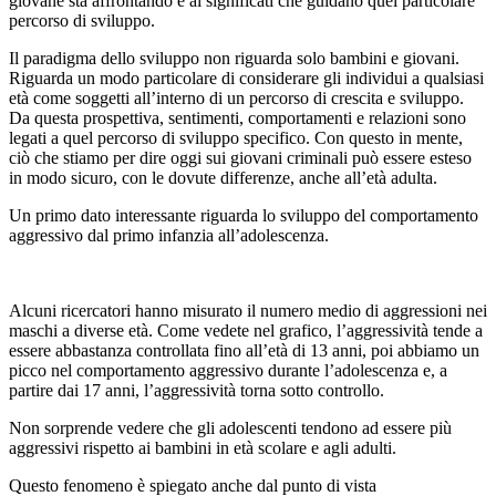
giovane sta affrontando e ai significati che guidano quel particolare
percorso di sviluppo.
Il paradigma dello sviluppo non riguarda solo bambini e giovani.
Riguarda un modo particolare di considerare gli individui a qualsiasi
età come soggetti all’interno di un percorso di crescita e sviluppo.
Da questa prospettiva, sentimenti, comportamenti e relazioni sono
legati a quel percorso di sviluppo specifico. Con questo in mente,
ciò che stiamo per dire oggi sui giovani criminali può essere esteso
in modo sicuro, con le dovute differenze, anche all’età adulta.
Un primo dato interessante riguarda lo sviluppo del comportamento
aggressivo dal primo infanzia all’adolescenza.
Alcuni ricercatori hanno misurato il numero medio di aggressioni nei
maschi a diverse età. Come vedete nel grafico, l’aggressività tende a
essere abbastanza controllata fino all’età di 13 anni, poi abbiamo un
picco nel comportamento aggressivo durante l’adolescenza e, a
partire dai 17 anni, l’aggressività torna sotto controllo.
Non sorprende vedere che gli adolescenti tendono ad essere più
aggressivi rispetto ai bambini in età scolare e agli adulti.
Questo fenomeno è spiegato anche dal punto di vista