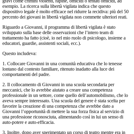
gravi come crimini violenti, rapine, omicidi o tentati omicidi, ad
esempio. La ricerca sulla libertà vigilata indica che questo
dispositivo legale è molto efficace nel ridurre la recidiva: più del 50
percento dei giovani in libertà vigilata non commette ulteriori reati.
Riguardo a Giovanni, il programma di libertà vigilata è stato
sviluppato sulla base delle osservazioni che l’intero team di
trattamento ha fatto (cioè, io nel mio ruolo di psicologo, insieme a
educatori, guardie, assistenti sociali, ecc.).
Questo includeva:
1. Collocare Giovanni in una comunità educativa che lo tenesse
lontano dal contesto familiare, ritenuto inadatto alla luce dei
comportamenti del padre.
2. Il collocamento di Giovanni in una scuola secondaria per
meccanici, che lo avrebbe aiutato a creare una competenza
professionale in un settore, come quello dell’automobilismo, che lo
aveva sempre interessato. Una scuola del genere è stata scelta per
favorire la creazione di una competenza che avrebbe dato a
Giovanni l’opportunità di mettere la sua forza fisica al servizio di
una professione riconosciuta, alimentando così in lui un senso di
auto-potere e auto-efficacia.
3. Inoltre, dopo aver sperimentato un corso di teatro mentre era in