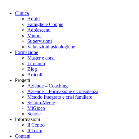
Clinica
Adulti
Famiglie e Coppie
Adolescenti
Minori
Supervisioni
Valutazioni psicologiche
Formazione
Master e corsi
Tirocinio
Blog
Articoli
Progetti
Aziende – Coaching
Aziende – Formazione e consulenza
Metodo Integrato e crisi familiare
SiCura-Mente
MiGioco
Scuole
Informazioni
Il Centro
Il Team
Contatti