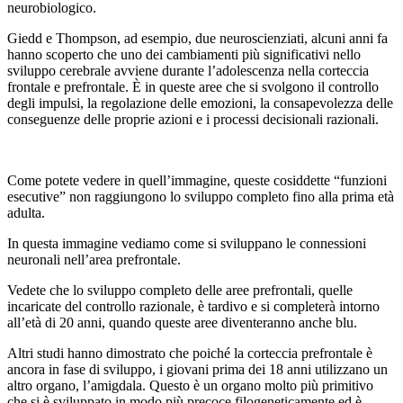
neurobiologico.
Giedd e Thompson, ad esempio, due neuroscienziati, alcuni anni fa
hanno scoperto che uno dei cambiamenti più significativi nello
sviluppo cerebrale avviene durante l’adolescenza nella corteccia
frontale e prefrontale. È in queste aree che si svolgono il controllo
degli impulsi, la regolazione delle emozioni, la consapevolezza delle
conseguenze delle proprie azioni e i processi decisionali razionali.
Come potete vedere in quell’immagine, queste cosiddette “funzioni
esecutive” non raggiungono lo sviluppo completo fino alla prima età
adulta.
In questa immagine vediamo come si sviluppano le connessioni
neuronali nell’area prefrontale.
Vedete che lo sviluppo completo delle aree prefrontali, quelle
incaricate del controllo razionale, è tardivo e si completerà intorno
all’età di 20 anni, quando queste aree diventeranno anche blu.
Altri studi hanno dimostrato che poiché la corteccia prefrontale è
ancora in fase di sviluppo, i giovani prima dei 18 anni utilizzano un
altro organo, l’amigdala. Questo è un organo molto più primitivo
che si è sviluppato in modo più precoce filogeneticamente ed è