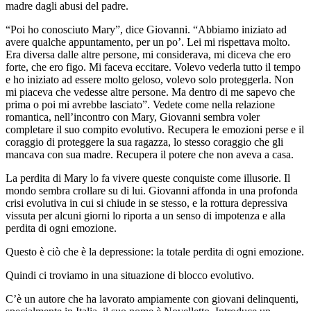
madre dagli abusi del padre.
“Poi ho conosciuto Mary”, dice Giovanni. “Abbiamo iniziato ad
avere qualche appuntamento, per un po’. Lei mi rispettava molto.
Era diversa dalle altre persone, mi considerava, mi diceva che ero
forte, che ero figo. Mi faceva eccitare. Volevo vederla tutto il tempo
e ho iniziato ad essere molto geloso, volevo solo proteggerla. Non
mi piaceva che vedesse altre persone. Ma dentro di me sapevo che
prima o poi mi avrebbe lasciato”. Vedete come nella relazione
romantica, nell’incontro con Mary, Giovanni sembra voler
completare il suo compito evolutivo. Recupera le emozioni perse e il
coraggio di proteggere la sua ragazza, lo stesso coraggio che gli
mancava con sua madre. Recupera il potere che non aveva a casa.
La perdita di Mary lo fa vivere queste conquiste come illusorie. Il
mondo sembra crollare su di lui. Giovanni affonda in una profonda
crisi evolutiva in cui si chiude in se stesso, e la rottura depressiva
vissuta per alcuni giorni lo riporta a un senso di impotenza e alla
perdita di ogni emozione.
Questo è ciò che è la depressione: la totale perdita di ogni emozione.
Quindi ci troviamo in una situazione di blocco evolutivo.
C’è un autore che ha lavorato ampiamente con giovani delinquenti,