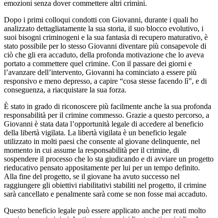
emozioni senza dover commettere altri crimini.
Dopo i primi colloqui condotti con Giovanni, durante i quali ho
analizzato dettagliatamente la sua storia, il suo blocco evolutivo, i
suoi bisogni criminogeni e la sua fantasia di recupero maturativo, è
stato possibile per lo stesso Giovanni diventare più consapevole di
ciò che gli era accaduto, della profonda motivazione che lo aveva
portato a commettere quel crimine. Con il passare dei giorni e
l’avanzare dell’intervento, Giovanni ha cominciato a essere più
responsivo e meno depresso, a capire “cosa stesse facendo lì”, e di
conseguenza, a riacquistare la sua forza.
È stato in grado di riconoscere più facilmente anche la sua profonda
responsabilità per il crimine commesso. Grazie a questo percorso, a
Giovanni è stata data l’opportunità legale di accedere al beneficio
della libertà vigilata. La libertà vigilata è un beneficio legale
utilizzato in molti paesi che consente al giovane delinquente, nel
momento in cui assume la responsabilità per il crimine, di
sospendere il processo che lo sta giudicando e di avviare un progetto
rieducativo pensato appositamente per lui per un tempo definito.
Alla fine del progetto, se il giovane ha avuto successo nel
raggiungere gli obiettivi riabilitativi stabiliti nel progetto, il crimine
sarà cancellato e penalmente sarà come se non fosse mai accaduto.
Questo beneficio legale può essere applicato anche per reati molto