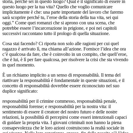
storia, perché sei in questo luogo? Qual è il significato di essere in
questo luogo per la tua vita? Quello che voglio comunicare
implicitamente è che: una parte importante del lavoro che faremo
sarà scoprire perché tu, l’eroe della storia della tua vita, sei qui
oggi.” Come quei romanzi che si aprono con una scena, che
potrebbe essere l’incarcerazione in prigione, e poi nei capitoli
successivi raccontano tutto il prologo di quella situazione.
Cosa stai facendo? Ci riporta non solo alle ragioni per cui quel
ragazzo è arrivato lì, ma chiama all’azione. Fornisce l’idea che ora
c’è qualcosa da fare, che è coinvolto in un compito, che quell’eroe,
che è lui, è lì per fare qualcosa, per risolvere la crisi che sta vivendo
in quel momento.
È un richiamo implicito a un senso di responsabilità. Il tema del
riattivare la responsabilità è fondamentale in queste situazioni, e il
concetto di responsabilità dovrebbe essere riconosciuto nel suo
duplice significato:
responsabilità per il crimine commesso, responsabilità penale,
responsabilità forense; e responsabilità per la nostra vita: il
sentimento di essere il creatore del nostro futuro e delle nostre
relazioni, la possibilità di percepirsi come esseri intenzionali capaci
di guidare la propria vita. I giovani criminali non hanno la piena
consapevolezza che le loro azioni costruiscono la realtà sociale in