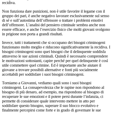
recidiva.
Non funziona dare punizioni, non è utile favorire il legame con il
gruppo dei pari, è anche negativo lavorare esclusivamente sul senso
di sé e sull’autostima dell’offensore o trattare i problemi emotivi
dell’offensore. L’analisi del pensiero criminale sembra anche non
essere efficace, e anche l’esercizio fisico che molti giovani svolgono
in prigione non porta a grandi risultati.
Invece, tutti i trattamenti che si occupano dei bisogni criminogeni
funzionano molto meglio e riducono significativamente la recidiva. I
bisogni criminogeni sono quei bisogni che il delinquente soddisfa
attraverso le sue azioni criminali. Quindi è necessario comprendere
le motivazioni sottostanti, capire perché per quel delinquente è così
utile commettere quel crimine. Ed è importante anche aiutare il
giovane a trovare possibili alternative e fonti più socialmente
accettabili per soddisfare i suoi bisogni criminogeni.
Torniamo a Giovanni, vediamo quali sono i suoi bisogni
criminogeni. La consapevolezza che le rapine non rispondono al
bisogno di più denaro, ad esempio, ma rispondono al bisogno di
recuperare le sue emozioni e il potere persi durante l’infanzia, ci
permette di considerare quale intervento mettere in atto per
soddisfare questo bisogno, superare il suo blocco evolutivo e
finalmente percepirsi come forte e in grado di governare le sue