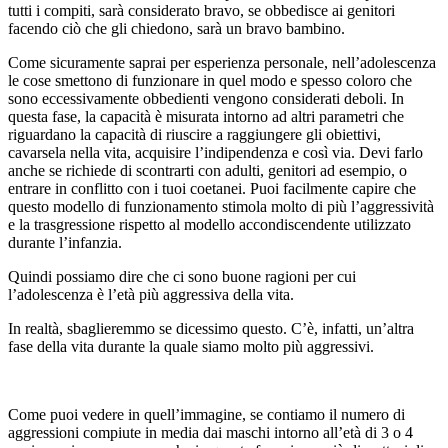
tutti i compiti, sarà considerato bravo, se obbedisce ai genitori
facendo ciò che gli chiedono, sarà un bravo bambino.
Come sicuramente saprai per esperienza personale, nell’adolescenza
le cose smettono di funzionare in quel modo e spesso coloro che
sono eccessivamente obbedienti vengono considerati deboli. In
questa fase, la capacità è misurata intorno ad altri parametri che
riguardano la capacità di riuscire a raggiungere gli obiettivi,
cavarsela nella vita, acquisire l’indipendenza e così via. Devi farlo
anche se richiede di scontrarti con adulti, genitori ad esempio, o
entrare in conflitto con i tuoi coetanei. Puoi facilmente capire che
questo modello di funzionamento stimola molto di più l’aggressività
e la trasgressione rispetto al modello accondiscendente utilizzato
durante l’infanzia.
Quindi possiamo dire che ci sono buone ragioni per cui
l’adolescenza è l’età più aggressiva della vita.
In realtà, sbaglieremmo se dicessimo questo. C’è, infatti, un’altra
fase della vita durante la quale siamo molto più aggressivi.
Come puoi vedere in quell’immagine, se contiamo il numero di
aggressioni compiute in media dai maschi intorno all’età di 3 o 4