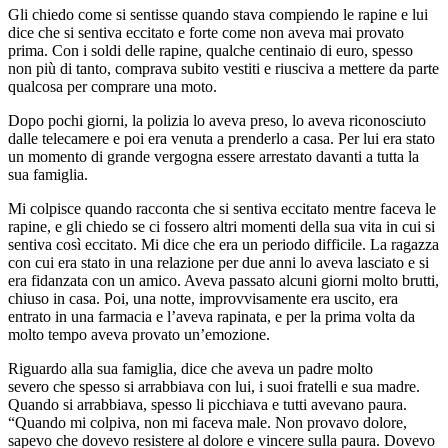
Gli chiedo come si sentisse quando stava compiendo le rapine e lui
dice che si sentiva eccitato e forte come non aveva mai provato
prima. Con i soldi delle rapine, qualche centinaio di euro, spesso
non più di tanto, comprava subito vestiti e riusciva a mettere da parte
qualcosa per comprare una moto.
Dopo pochi giorni, la polizia lo aveva preso, lo aveva riconosciuto
dalle telecamere e poi era venuta a prenderlo a casa. Per lui era stato
un momento di grande vergogna essere arrestato davanti a tutta la
sua famiglia.
Mi colpisce quando racconta che si sentiva eccitato mentre faceva le
rapine, e gli chiedo se ci fossero altri momenti della sua vita in cui si
sentiva così eccitato. Mi dice che era un periodo difficile. La ragazza
con cui era stato in una relazione per due anni lo aveva lasciato e si
era fidanzata con un amico. Aveva passato alcuni giorni molto brutti,
chiuso in casa. Poi, una notte, improvvisamente era uscito, era
entrato in una farmacia e l’aveva rapinata, e per la prima volta da
molto tempo aveva provato un’emozione.
Riguardo alla sua famiglia, dice che aveva un padre molto
severo che spesso si arrabbiava con lui, i suoi fratelli e sua madre.
Quando si arrabbiava, spesso li picchiava e tutti avevano paura.
“Quando mi colpiva, non mi faceva male. Non provavo dolore,
sapevo che dovevo resistere al dolore e vincere sulla paura. Dovevo