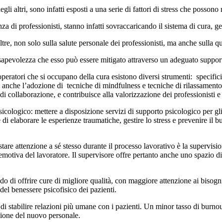
gli altri, sono infatti esposti a una serie di fattori di stress che posson
a di professionisti, stanno infatti sovraccaricando il sistema di cura, g
re, non solo sulla salute personale dei professionisti, ma anche sulla qu
nsapevolezza che esso può essere mitigato attraverso un adeguato suppor
li operatori che si occupano della cura esistono diversi strumenti: spec
ng; anche l’adozione di tecniche di mindfulness e tecniche di rilassamento
di collaborazione, e contribuisce alla valorizzazione dei professionisti e
cologico: mettere a disposizione servizi di supporto psicologico per gli
 elaborare le esperienze traumatiche, gestire lo stress e prevenire il bu
tare attenzione a sé stesso durante il processo lavorativo è la supervisi
otiva del lavoratore. Il supervisore offre pertanto anche uno spazio di 
o di offrire cure di migliore qualità, con maggiore attenzione ai bisogni
el benessere psicofisico dei pazienti.
 di stabilire relazioni più umane con i pazienti. Un minor tasso di burno
azione del nuovo personale.