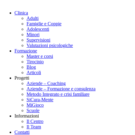
Clinica
Adulti
Famiglie e Coppie
Adolescenti
Minori
Supervisioni
Valutazioni psicologiche
Formazione
Master e corsi
Tirocinio
Blog
Articoli
Progetti
Aziende – Coaching
Aziende – Formazione e consulenza
Metodo Integrato e crisi familiare
SiCura-Mente
MiGioco
Scuole
Informazioni
Il Centro
Il Team
Contatti