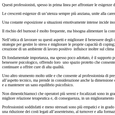
Questi professionisti, spesso in prima linea per affrontare le esigenze de
Le crescenti esigenze di un’utenza sempre più anziana, unite alla carenz
Una costante esposizione a situazioni emotivamente intense incide inolt
Il rischio del burnout è molto frequente, ma bisogna alimentare la co
Nell’ottica di lavorare su questi aspetti e migliorare il benessere deg
strategie per gestire lo stress e migliorare le proprie capacità di copi
creazione di un ambiente di lavoro positivo influisce inoltre sul clima 
Di fondamentale importanza, ma spesso poco adottato, è il supporto psi
benessere psicologico, offrendo loro uno spazio protetto che consente di
continuare a offrire cure di alta qualità.
Uno altro strumento molto utile e che consente al professionista di pres
all’aspetto tecnico, ma prende in considerazione anche la dimensione em
e a mantenere un sano equilibrio psicofisico.
Non dimentichiamoci che operatori più sereni e focalizzati sono in grad
migliore relazione terapeutica e, di conseguenza, in un miglioramento d
Professionisti soddisfatti e meno stressati sono più empatici e in grado
una riduzione dei costi legati all’assenteismo, al turnover e alla form