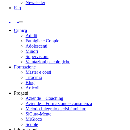
Newsletter
Faq
Clinica
Adulti
Famiglie e Coppie
Adolescenti
Minori
Supervisioni
Valutazioni psicologiche
Formazione
Master e corsi
Tirocinio
Blog
Articoli
Progetti
Aziende – Coaching
Aziende – Formazione e consulenza
Metodo Integrato e crisi familiare
SiCura-Mente
MiGioco
Scuole
Informazioni